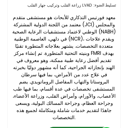
تسليط الضوء:
زراعة القلب وتركيب جهاز القلب LVAD
معهد فورتيس التذكاري للأبحاث هو مستشفى متقدم
معتمد من اللجنة الدولية المشتركة (JCI) والمجلس
الوطني لاعتماد مستشفيات الرعاية الصحية (NABH)
في دلهي، العاصمة الوطنية (NCR)، ويقدم علاجات
متعددة التخصصات. يشتهر بعلاجاته المتطورة تقنيًا
وبنيته التحتية المتطورة. تم إنشاء مركز FMRI بهدف
تقديم أفضل رعاية طبية ممكنة، وهو معروف في
الهند بإنجازاته الجراحية، كما أنه مشهور دوليًا بخبرته
في علاج عدد من الأمراض، بما فيها سرطان
البروستاتا والتهاب المفاصل الروماتويدي. يضم
المستشفى تخصصات في عدة أقسام، بما فيها طب
الأعصاب، والأورام، وأمراض القلب، وزراعة الأعضاء،
وجراحة العظام، وجراحة المسالك البولية، ويسعى
جاهدًا لتقديم خدمات شاملة ومتكاملة لجميع هذه
التخصصات.