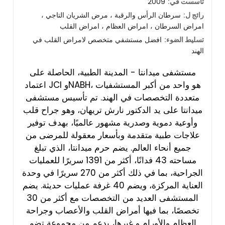
تأسست في:
2009
رائج ل:
سرطان الرأس والرقبة ، مرض الشريان التاجي ،
امراض السرطان ، امراض العظام ، امراض القلب
تسليط الضوء:
افضل مستشفي متخصص لامراض القلب في
الهند
مستشفى ميدانتا - المدينة الطبية، الحاصلة على
اعتماد JCI وNABH، هو واحد من أكبر المستشفيات
متعددة التخصصات في الهند. تم تأسيس مستشفى
ميدانتا على يد الدكتور نارش تريهان، وهو جراح قلب
وأوعية دموية وصدرية مشهور عالميًا، بهدف توفير
علاجات طبية متقدمة وبأسعار معقولة للمرضى من
جميع أنحاء العالم. يضم حرم ميدانتا، الذي تبلغ
مساحته 43 فدانًا، أكثر من 1391 سريرًا للعمليات
الجراحية، بما في ذلك أكثر من 270 سريرًا في وحدة
العناية المركزة، ويضم 40 غرفة عمليات حديثة. يضم
المستشفى العديد من التخصصات مع أكثر من 30
تخصصًا، بما فيها أمراض القلب والأعصاب وجراحة
العظام والأورام و غيرها، بدعم من مجموعة تضم