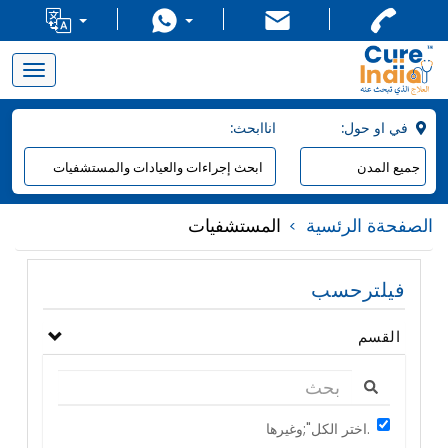
Toggle
navigation
:في او حول
:اناابحث
الصفحةة الرئسية
المستشفيات
فيلترحسب
القسم
اختر الكل";وغيرها.