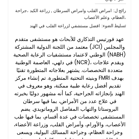
رائج ل:
امراض القلب وامراض السرطان , زراعة الكبد ،جراحة
العظام، وعلم الأعصاب،
تسليط الضوء:
افضل مستشفي لزراعة القلب في الهند
عهد فورتيس التذكاري للأبحاث هو مستشفى متقدم
معتمد من اللجنة الدولية المشتركة (JCI) والمجلس
الوطني لاعتماد مستشفيات الرعاية الصحية (NABH)
في دلهي، العاصمة الوطنية (NCR)، ويقدم علاجات
متعددة التخصصات. يشتهر بعلاجاته المتطورة تقنيًا
وبنيته التحتية المتطورة. تم إنشاء مركز FMRI بهدف
تقديم أفضل رعاية طبية ممكنة، وهو معروف في
الهند بإنجازاته الجراحية، كما أنه مشهور دوليًا بخبرته
في علاج عدد من الأمراض، بما فيها سرطان
البروستاتا والتهاب المفاصل الروماتويدي. يضم
المستشفى تخصصات في عدة أقسام، بما فيها طب
الأعصاب، والأورام، وأمراض القلب، وزراعة الأعضاء،
وجراحة العظام، وجراحة المسالك البولية، ويسعى