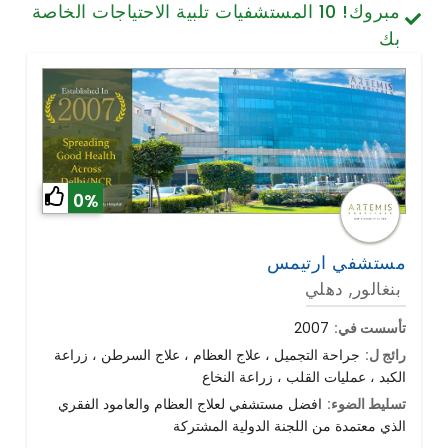
مبروك!
10
المستشفيات تلبية الاحتياجات الخاصة
تصميم الأسنان والابتسامة
بك
الخلايا الجذعية / الطب التجديدي
العمود الفقري وآلام الظهر
أمراض الرئة
الجراحة العامة
0%
مستشفي ارتيمس
بنغالور, دهلي
تأسست في:
2007
رائج ل:
جراحة التجميل ، علاج العظام ، علاج السرطن ، زراعة
الكبد ، عمليات القلب ، زراعة النخاع
تسليط الضوء:
افضل مستشفي لعلاج العظام والعامود الفقري
الذي معتمدة من اللجنة الدولية المشتركة