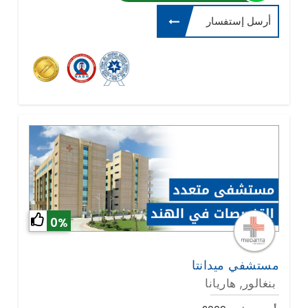
أرسل إستفسار
0%
مستشفي ميدانتا
بنغالور, هاريانا