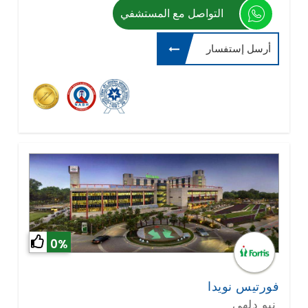
التواصل مع المستشفي
أرسل إستفسار
0%
فورتيس نويدا
نيو دلهي