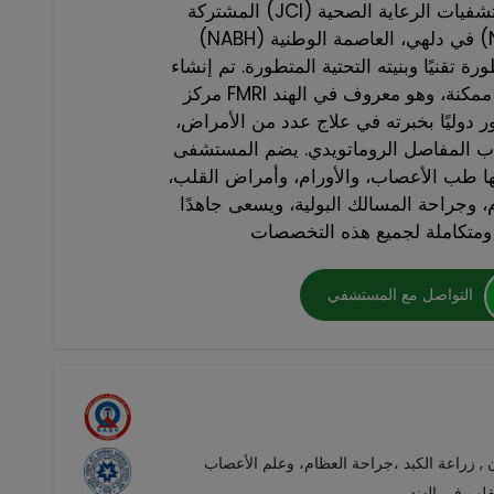
المشتركة (JCI) والمجلس الوطني لاعتماد مستشفيات الرعاية الصحية
(NABH) في دلهي، العاصمة الوطنية (NCR)، ويقدم علاجات متعددة
 تقنيًا وبنيته التحتية المتطورة. تم إنشاء
مركز FMRI بهدف تقديم أفضل رعاية طبية ممكنة، وهو معروف في الهند
ور دوليًا بخبرته في علاج عدد من الأمراض،
هاب المفاصل الروماتويدي. يضم المستشفى
 طب الأعصاب، والأورام، وأمراض القلب،
، وجراحة المسالك البولية، ويسعى جاهدًا
التواصل مع المستشفي
لب في الهند