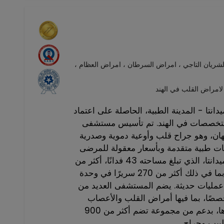
ريان التاجي ، امراض السرطان ، امراض العظام ،
راض القلب في الهند
- المدينة الطبية، الحاصلة على اعتماد JCI وNABH، هو واحد
التخصصات في الهند. تم تأسيس مستشفى
يهان، وهو جراح قلب وأوعية دموية وصدرية
جات طبية متقدمة وبأسعار معقولة للمرضى
من جميع أنحاء العالم. يضم حرم ميدانتا، الذي تبلغ مساحته 43 فدانًا، أكثر من
1391 سريرًا للعمليات الجراحية، بما في ذلك أكثر من 270 سريرًا في وحدة
لمركزة، ويضم 40 غرفة عمليات حديثة. يضم المستشفى العديد من
صصات مع أكثر من 30 تخصصًا، بما فيها أمراض القلب والأعصاب
وجراحة العظام والأورام و غيرها، بدعم من مجموعة تضم أكثر من 900