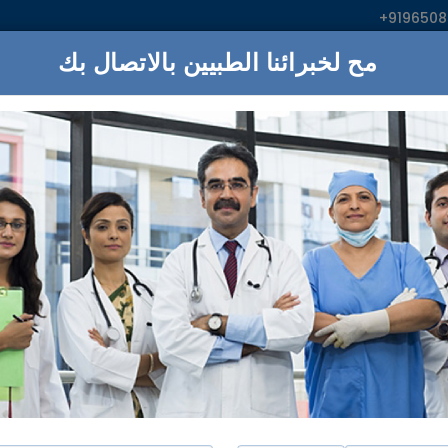
+919650
ء
المستشفيات
خدمات
:اناابحث
ز سيفاناندا يوغا فيدانتا
نيو دلهي
مبروك!
33
المستشفيات تلبية الاحتياجات ال
مستشفي ارتيمس
بنغالور, دهلي
تأسست في:
2007