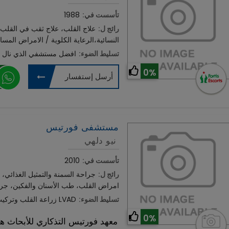
تأسست في:
1988
رائج ل:
علاج القلب، علاج ثقب في القلب،
النسائية،الرعاية الكلوية / الامراض المسال
تسليط الضوء:
افضل مستشفي الذي نال س
0%
أرسل إستفسار
مستشفى فورتيس
نيو دلهي
تأسست في:
2010
رائج ل:
جراحة السمنة والتمثيل الغذائي، 
امراض القلب، طب الأسنان والفكين، جرا
تسليط الضوء:
زراعة القلب وتركيب جهاز القلب LVAD
0%
معهد فورتيس التذكاري للأبحاث ه