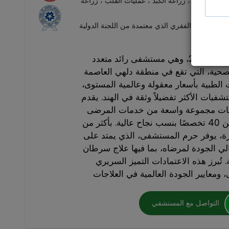
لاج السرطن ، زراعة الكبد ، عمليات القلب ، زراعة
 والعامود الفقري الذي معتمدة من اللجنة الدولية
تأسست مستشفيات أرتميس عام 2007، وهي مستشفى رائد متعدد
حية، التي تقع في منطقة دلهي العاصمة
ت الطبية بأسعار معقولة وعالمية المستوى،
ات الأكثر تفضيلاً وثقة في الهند. يقدم
ات مجموعة واسعة من خدمات المرضى
الداخليين والخارجيين في أكثر من 40 تخصصًا بنسب نجاح عالية. بأكثر من
ورة، يوفر حرم المستشفى، الذي يمتد على
قًا وعالي الجودة لمرضاه، بما فيها علاج سرطان
 تُبرز هذه الاعتمادات التميز السريري
التواصل مع المستشفي