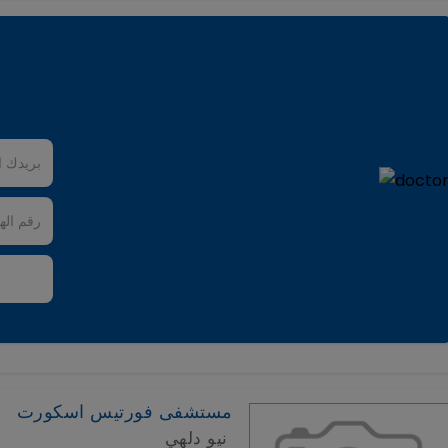
مستشفى فورتيس اسكورت
نيو دلهي