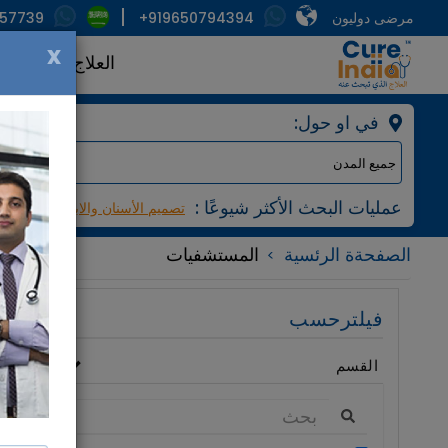
مرضى دوليون
+919650794394
857739
x
العلاج
الأطبا
:في او حول
: عمليات البحث الأكثر شيوعًا
تصميم الأسنان والابتسامة
مرك
الصفحةة الرئسية
المستشفيات
فيلترحسب
القسم