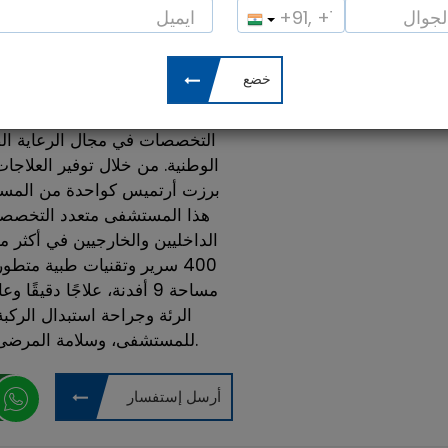
رائج ل:
جراحة التجميل ، علاج العظام ، ع
0%
النخاع
تسليط الضوء:
افضل مستشفي لعلاج العظام
المشتركة
التخصصات في مجال الرعاية الص
الوطنية. من خلال توفير العلاجا
برزت أرتميس كواحدة من المستشفي
هذا المستشفى متعدد التخصص
400 سرير وتقنيات طبية متط
مساحة 9 أفدنة، علاجًا دقي
الرئة وجراحة استبدال الركبة.
للمستشفى، وسلامة المرضى، ومعايير الجودة العالمية في العلاجات.
أرسل إستفسار