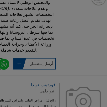
التخصصات. يشتهر بعلاجاته المتطورة
بإنجازاته الجراحية، كما أنه مشه
بما فيها سرطان البروستاتا والت
تخصصات في عدة أقسام، بما فيها
وزراعة الأعضاء، وجراحة العظام
لتقديم خدمات شاملة ومتكاملة لجميع هذه التخصصات.
أرسل إستفسار
فورتيس نويدا
نيو دلهي
رائج ل:
امراض القلب وامراض السرطان , زراعة الكبد ،جراحة العظام، وعلم الأعصاب،
تسليط الضوء:
افضل مستشفي لزراعة الق