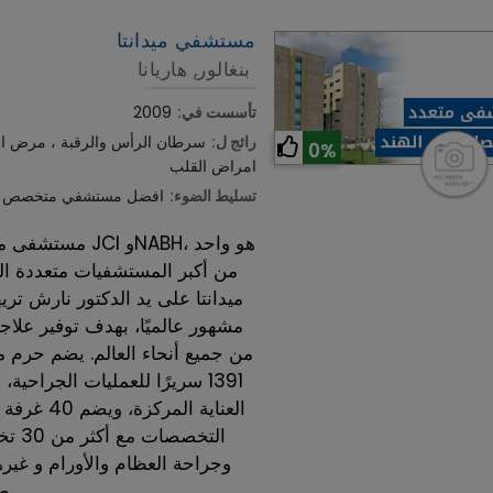
مستشفي ميدانتا
بنغالور, هاريانا
تأسست في:
2009
رائج ل:
سرطان الرأس والرقبة ، مرض الش
0%
امراض القلب
تسليط الضوء:
افضل مستشفي متخصص لام
مستشفى ميدانتا 
من أكبر المستشفيات متعددة 
ميدانتا على يد الدكتور نارش تر
مشهور عالميًا، بهدف توفير علا
العناية ا
التخ
طبيب وجراح.