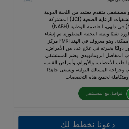
 مستشفى متقدم معتمد من اللجنة الدولية
المشتركة (JCI) والمجلس الوطني لاعتماد مستشفيات الرعاية الصحية
(NABH) في دلهي، العاصمة الوطنية (NCR)، ويقدم علاجات متعددة
 تقنيًا وبنيته التحتية المتطورة. تم إنشاء
مركز FMRI بهدف تقديم أفضل رعاية طبية ممكنة، وهو معروف في الهند
ور دوليًا بخبرته في علاج عدد من الأمراض،
هاب المفاصل الروماتويدي. يضم المستشفى
 طب الأعصاب، والأورام، وأمراض القلب،
، وجراحة المسالك البولية، ويسعى جاهدًا
التواصل مع المستشفي
دعونا نخطط لك