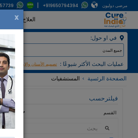
مرضى دوليون
+919650794394
857739
x
العلاج
الأطبا
:في او حول
: عمليات البحث الأكثر شيوعًا
تصميم الأسنان والابتسامة
مرك
الصفحةة الرئسية
المستشفيات
فيلترحسب
القسم