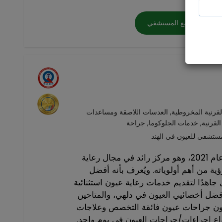
التواصل مع المستشفي
 القرنية المخروطية, العدسات اللاصقة ومساعدات
قرنية, خدمات الجلوكوما, جراحة
مستشفى للعيون في الهند
تأسس مستشفى سايت أفينيو عام 2021، وهو مركز رائد في مجال رعاية
رؤية من أهم أولوياته. ويُعرف بأنه أفضل
دًا لتقديم خدمات رعاية عيون استثنائية
ل أخصائيي العيون في دلهي، والمتاحين
يون جراحات عيون فائقة التخصص وعلاجات
اع إجراءات/جراحات العيون في يوم واحد.