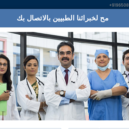
+919650
ء
المستشفيات
خدمات
:اناابحث
ز سيفاناندا يوغا فيدانتا
نيو دلهي
مبروك!
11
المستشفيات تلبية الاحتياجات الخ
آي كيو
اسطنبول, دلهي
رائج ل:
علاج امراض العيون