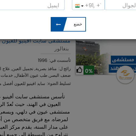
تسليط الضوء:
جراحة الشبكية
0%
أرسل إستفسار
مستشفى سايت افينيو للعيون
بنغالور
تأسست في:
1996
رائج ل:
منافذ بصرية, تجميل العين, علاج
0%
ضعف البصر, طب عيون الأطفال, خدمات ال
تسليط الضوء:
سايد افينيو للعيون أفضل 
العيون في الهند، حيث تُعدّ ال
مستشفى عيون في دلهي، ويسعى جاه
لمرضاه. مع فريق متخصص من أفض
على مدار السنة، يقدم مركز الع
تتراوح من البسيطة إلى جميع أنو