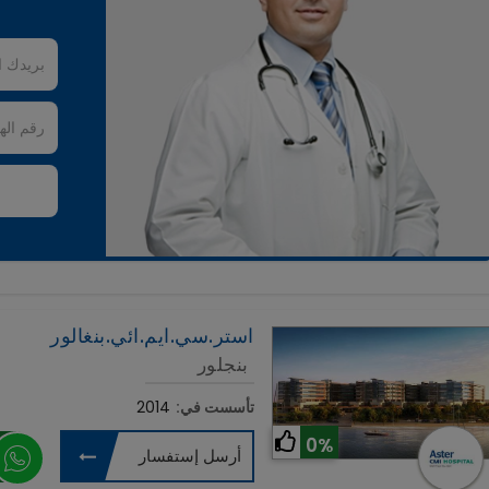
استر.سي.ايم.ائي.بنغالور
بنجلور
تأسست في:
2014
0%
أرسل إستفسار