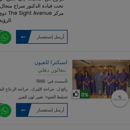
تحت قيادة الدكتور سراج منجال
ذوي ا
الرؤية الأول في دلهي.
أرسل إستفسار
اسبكترا للعيون
بنغالور, دهلي
تأسست في:
1996
رائج ل:
جراحة الليزك، جراحة الزجاج الشب
0%
تسليط الضوء:
تغيير لون العين
أرسل إستفسار