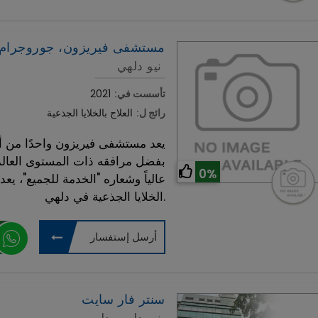
مستشفى فيريزون، جوروجرام
نيو دلهي
تأسست في:
2021
رائج ل:
العلاج بالخلايا الجذعية
يعد مستشفى فيريزون واحدًا من أف
0%
عالياً وشعاره "الخدمة للجميع"، 
الخلايا الجذعية في دلهي.
أرسل إستفسار
سنتر فار سايت