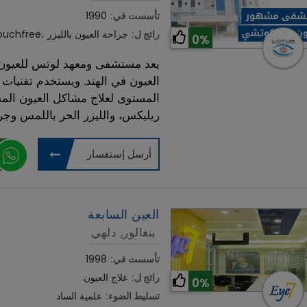
تأسست في:
1990
رائج ل:
ReLEx SMILE، ليزر Touchfree، جراحة العيون بالليزر
0%
يعد مستشفى ومعهد لوتس للعي
العيون في الهند. ويستخدم تقنيات ا
المستوى لعلاج مشاكل العيون الم
ريليكس، والليزر الحر باللمس وجراح
أرسل إستفسار
العين السابعة
بنغالور, دلهي
تأسست في:
1998
رائج ل:
علاج العيون
0%
تسليط الضوء:
علمية الساد