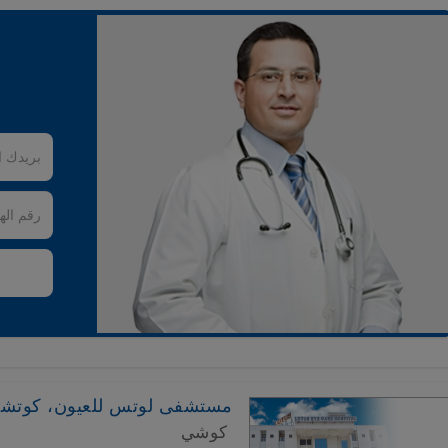
مستشفى لوتس للعيون، كوتش
كوشي