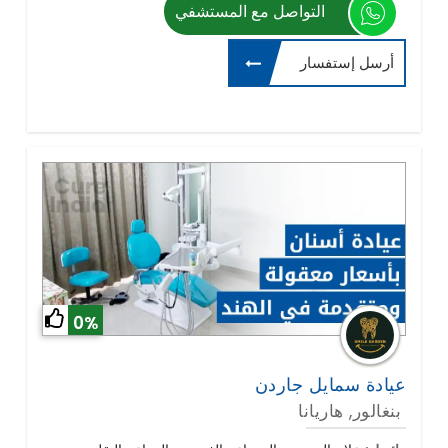
التواصل مع المستشفي
أرسل إستفسار
0%
عيادة سمايل جاردن
بنغالور, هاريانا