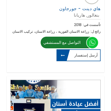
هاي دينت - جورجاون
بنغالور, هاريانا
تأسست في:
2018
رائج ل:
زراعة الاسنان الفورية ، زراعة الاسنان، تركيب الاسنان
التواصل مع المستشفي
أرسل إستفسار