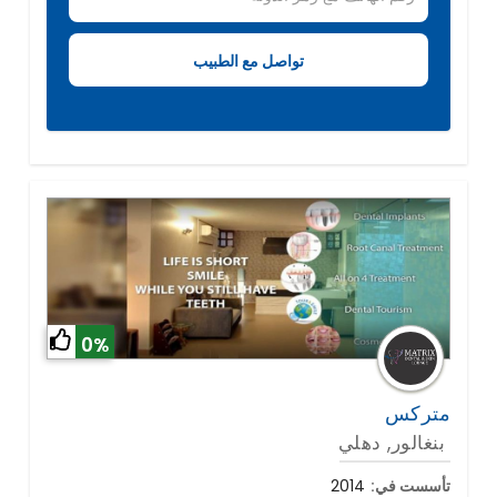
0%
متركس
بنغالور, دهلي
تأسست في:
2014