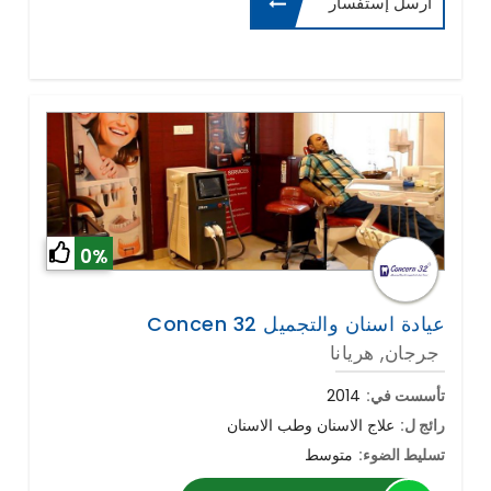
أرسل إستفسار
0%
Concen 32 عيادة اسنان والتجميل
جرجان, هريانا
تأسست في:
2014
رائج ل:
علاج الاسنان وطب الاسنان
تسليط الضوء:
متوسط