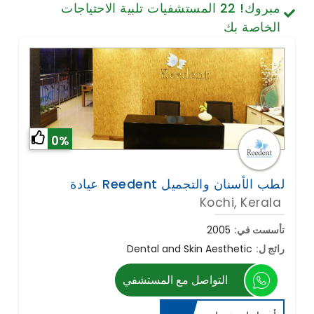
مبروك!
22
المستشفيات تلبية الاحتياجات
تصميم الأسنان والابتسامة
الخاصة بك
الخلايا الجذعية / الطب التجديدي
العمود الفقري وآلام الظهر
أمراض الرئة
الجراحة العامة
0%
Kochi, Kerala
تأسست في:
2005
رائج ل:
Dental and Skin Aesthetic
التواصل مع المستشفي