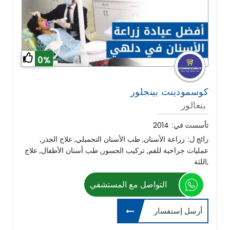
0%
كوسمودينت بينجلور
بنغالور
تأسست في:
2014
رائج ل:
زراعة الأسنان, طب الأسنان التجميلي, علاج الجذر,
عمليات جراحية للفم, تركيب الجسور, طب أسنان الأطفال, علاج
اللثة,
التواصل مع المستشفي
أرسل إستفسار