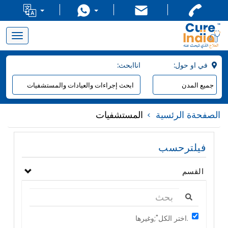
Toggle
navigation
:في او حول
:اناابحث
الصفحةة الرئسية
المستشفيات
فيلترحسب
القسم
اختر الكل";وغيرها.