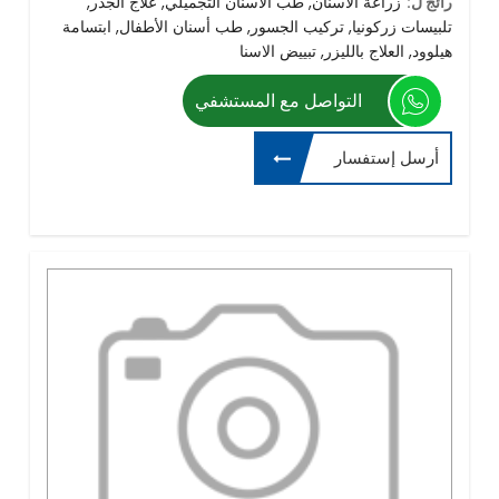
رائج ل:
زراعة الأسنان, طب الأسنان التجميلي, علاج الجذر,
تلبيسات زركونيا, تركيب الجسور, طب أسنان الأطفال, ابتسامة
هيلوود, العلاج بالليزر, تبييض الاسنا
التواصل مع المستشفي
أرسل إستفسار