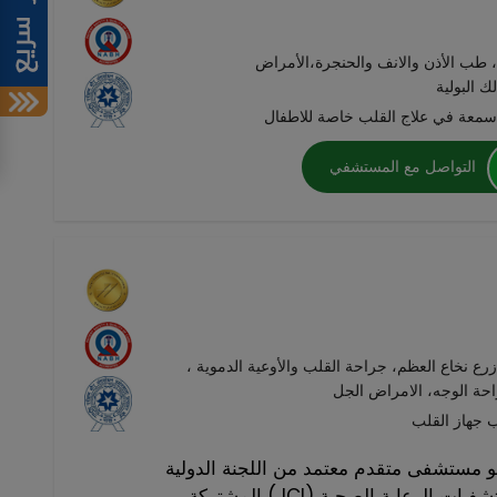
 طب الأذن والانف والحنجرة،الأمراض
ك البولية
معة في علاج القلب خاصة للاطفال
التواصل مع المستشفي
زرع نخاع العظم، جراحة القلب والأوعية الدموية ،
حة الوجه، الامراض الجل
و مستشفى متقدم معتمد من اللجنة الدولية
المشتركة (JCI) والمجلس الوطني لاعتماد مستشفيات الرعاية الصحية