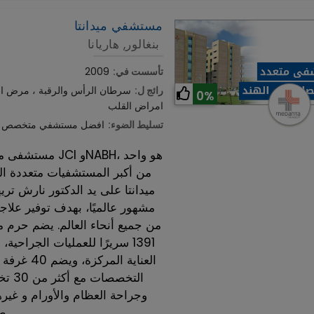
مستشفي ميدانتا
بنغالور, هاريانا
تأسست في:
2009
رائج ل:
سرطان الرأس والرقبة ، مرض الش
0%
امراض القلب
تسليط الضوء:
افضل مستشفي متخصص لام
مستشفى ميدانتا 
من أكبر المستشفيات متعددة 
ميدانتا على يد الدكتور نارش تر
مشهور عالميًا، بهدف توفير علا
العناية ا
التخ
طبيب وجراح.