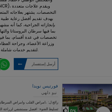
التخصصات. يشتهر بعلاجاته المتطورة
بإنجازاته الجراحية، كما أنه مشه
بما فيها سرطان البروستاتا والت
تخصصات في عدة أقسام، بما فيها
وزراعة الأعضاء، وجراحة العظام
لتقديم خدمات شاملة ومتكاملة لجميع هذه التخصصات.
أرسل إستفسار
فورتيس نويدا
نيو دلهي
رائج ل:
امراض القلب وامراض السرطان , زراعة الكبد ،جراحة العظام، وعلم الأعصاب،
تسليط الضوء:
افضل مستشفي لزراعة الق
0%