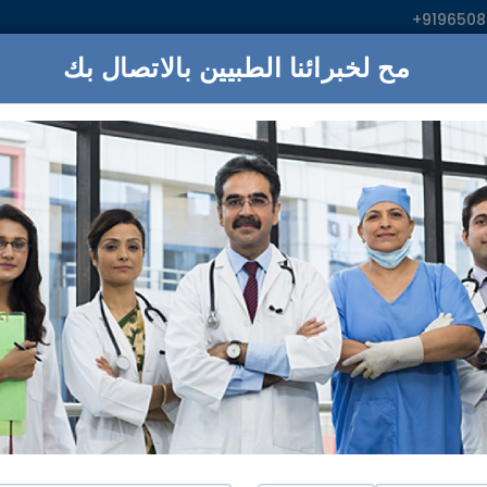
+919650
ء
المستشفيات
خدمات
:اناابحث
ز سيفاناندا يوغا فيدانتا
نيو دلهي
مبروك!
29
المستشفيات تلبية الاحتياجات ال
مستشفي ارتيمس
بنغالور, دهلي
تأسست في:
2007