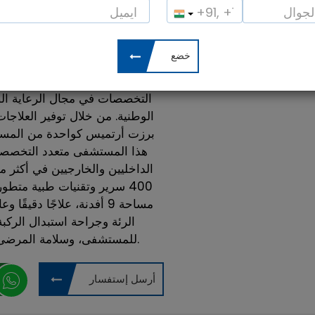
رائج ل:
جراحة التجميل ، علاج العظام ، ع
0%
النخاع
تسليط الضوء:
افضل مستشفي لعلاج العظام
المشتركة
التخصصات في مجال الرعاية الص
الوطنية. من خلال توفير العلاجا
برزت أرتميس كواحدة من المستشفي
هذا المستشفى متعدد التخصص
400 سرير وتقنيات طبية متط
مساحة 9 أفدنة، علاجًا دقي
الرئة وجراحة استبدال الركبة.
للمستشفى، وسلامة المرضى، ومعايير الجودة العالمية في العلاجات.
أرسل إستفسار