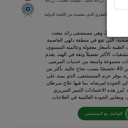
لاج السرطن ، زراعة الكبد ، عمليات القلب ، زراعة
 والعامود الفقري الذي معتمدة من اللجنة الدولية
تأسست مستشفيات أرتميس عام 2007، وهي مستشفى رائد متعدد
حية، التي تقع في منطقة دلهي العاصمة
ت الطبية بأسعار معقولة وعالمية المستوى،
ات الأكثر تفضيلاً وثقة في الهند. يقدم
ات مجموعة واسعة من خدمات المرضى
الداخليين والخارجيين في أكثر من 40 تخصصًا بنسب نجاح عالية. بأكثر من
ورة، يوفر حرم المستشفى، الذي يمتد على
قًا وعالي الجودة لمرضاه، بما فيها علاج سرطان
 تُبرز هذه الاعتمادات التميز السريري
التواصل مع المستشفي