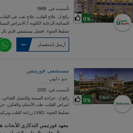
تأسست في:
1988
رائج ل:
علاج القلب، علاج ثقب في القلب،
0%
النسائية،الرعاية الكلوية / الامراض المسال
تسليط الضوء:
افضل مستشفي الذي نال س
أرسل إستفسار
مستشفى فورتيس
نيو دلهي
تأسست في:
2010
رائج ل:
جراحة السمنة والتمثيل الغذائي، 
0%
امراض القلب، طب الأسنان والفكين، جرا
تسليط الضوء:
زراعة القلب وتركيب جهاز القلب LVAD
معهد فورتيس التذكاري للأبحاث ه