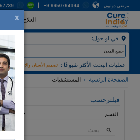
مرضى دوليون
+919650794394
857739
x
العلاج
الأطبا
:في او حول
: عمليات البحث الأكثر شيوعًا
تصميم الأسنان والابتسامة
مرك
الصفحةة الرئسية
المستشفيات
فيلترحسب
القسم