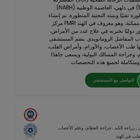
(NABH) في دلهي، العاصمة الوطنية (NCR)، ويقدم علاجات متعددة
 تقنيًا وبنيته التحتية المتطورة. تم إنشاء
مركز FMRI بهدف تقديم أفضل رعاية طبية ممكنة، وهو معروف في الهند
ور دوليًا بخبرته في علاج عدد من الأمراض،
هاب المفاصل الروماتويدي. يضم المستشفى
 طب الأعصاب، والأورام، وأمراض القلب،
، وجراحة المسالك البولية، ويسعى جاهدًا
التواصل مع المستشفي
لب في الهند