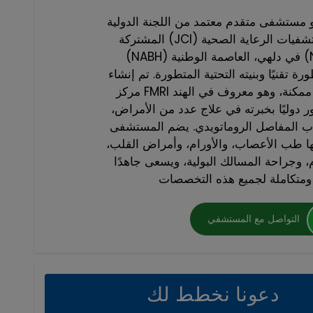
 مستشفى متقدم معتمد من اللجنة الدولية
المشتركة (JCI) والمجلس الوطني لاعتماد مستشفيات الرعاية الصحية
(NABH) في دلهي، العاصمة الوطنية (NCR)، ويقدم علاجات متعددة
 تقنيًا وبنيته التحتية المتطورة. تم إنشاء
مركز FMRI بهدف تقديم أفضل رعاية طبية ممكنة، وهو معروف في الهند
ور دوليًا بخبرته في علاج عدد من الأمراض،
هاب المفاصل الروماتويدي. يضم المستشفى
 طب الأعصاب، والأورام، وأمراض القلب،
، وجراحة المسالك البولية، ويسعى جاهدًا
التواصل مع المستشفي
دعونا نخطط لك