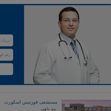
مستشفى فورتيس اسكورت
نيو دلهي