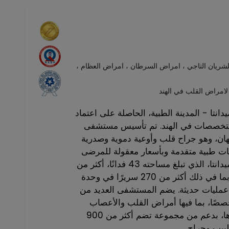
ريان التاجي ، امراض السرطان ، امراض العظام ،
راض القلب في الهند
- المدينة الطبية، الحاصلة على اعتماد JCI وNABH، هو واحد
التخصصات في الهند. تم تأسيس مستشفى
يهان، وهو جراح قلب وأوعية دموية وصدرية
جات طبية متقدمة وبأسعار معقولة للمرضى
من جميع أنحاء العالم. يضم حرم ميدانتا، الذي تبلغ مساحته 43 فدانًا، أكثر من
1391 سريرًا للعمليات الجراحية، بما في ذلك أكثر من 270 سريرًا في وحدة
لمركزة، ويضم 40 غرفة عمليات حديثة. يضم المستشفى العديد من
صصات مع أكثر من 30 تخصصًا، بما فيها أمراض القلب والأعصاب
وجراحة العظام والأورام و غيرها، بدعم من مجموعة تضم أكثر من 900