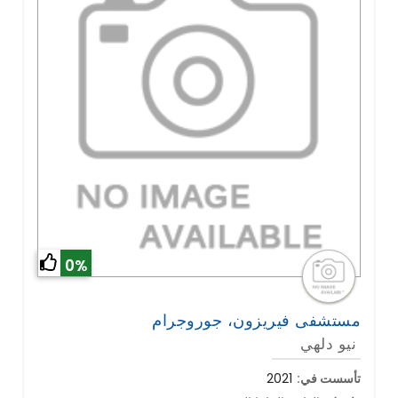
0%
مستشفى فيريزون، جوروجرام
نيو دلهي
تأسست في:
2021