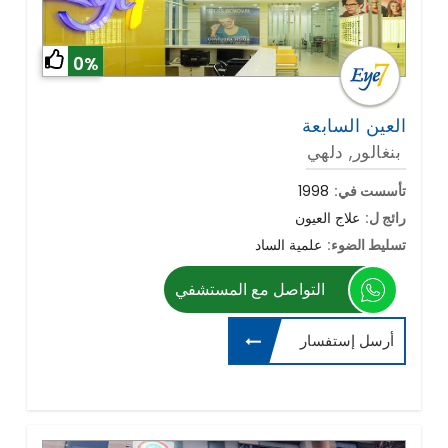
0%
العين السابعة
بنغالور, دلهي
تأسست في:
1998
رائج ل:
علاج العيون
تسليط الضوء:
علمية الساد
التواصل مع المستشفي
أرسل إستفسار