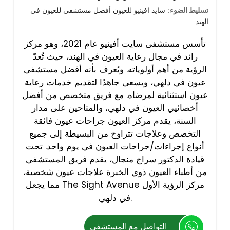
تسليط الضوء:
سايد افينيو للعيون أفضل مستشفى للعيون في
الهند
تأسس مستشفى سايت أفينيو عام 2021، وهو مركز
رائد في مجال رعاية العيون في الهند، حيث تُعدّ
الرؤية من أهم أولوياته. ويُعرف بأنه أفضل مستشفى
عيون في دلهي، ويسعى جاهدًا لتقديم خدمات رعاية
عيون استثنائية لمرضاه. مع فريق متخصص من أفضل
أخصائيي العيون في دلهي، والمتاحين على مدار
السنة، يقدم مركز العيون جراحات عيون فائقة
التخصص وعلاجات تتراوح من البسيطة إلى جميع
أنواع إجراءات/جراحات العيون في يوم واحد. تحت
قيادة الدكتور سراج منجال، يقدم فريق المستشفى
من أطباء العيون ذوي الخبرة علاجات عيون شخصية،
مما يجعل The Sight Avenue مركز الرؤية الأول
في دلهي.
التواصل مع المستشفي