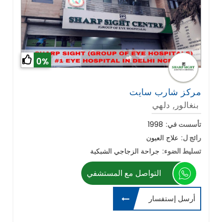
0%
مركز شارب سايت
بنغالور, دلهي
تأسست في:
1998
رائج ل:
علاج العيون
تسليط الضوء:
جراحة الزجاجي الشبكية
التواصل مع المستشفي
أرسل إستفسار