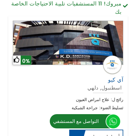
مبروك!
11
المستشفيات تلبية الاحتياجات الخاصة
تصميم الأسنان والابتسامة
بك
الخلايا الجذعية / الطب التجديدي
العمود الفقري وآلام الظهر
أمراض الرئة
الجراحة العامة
0%
آي كيو
اسطنبول, دلهي
رائج ل:
علاج امراض العيون
تسليط الضوء:
جراحة الشبكية
التواصل مع المستشفي