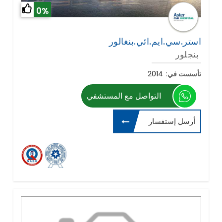
0%
استر.سي.ايم.ائي.بنغالور
بنجلور
تأسست في:
2014
التواصل مع المستشفي
أرسل إستفسار