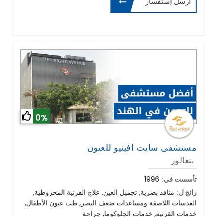
أرسل إستفسار
0%
مستشفى سايت افينيو للعيون
بنغالور
تأسست في:
1996
رائج ل:
منافذ بصرية, تجميل العين, علاج القرنية المخروطية,
العدسات اللاصقة ومساعدات ضعف البصر, طب عيون الأطفال,
خدمات القرنية, خدمات الجلوكوما, جراحة