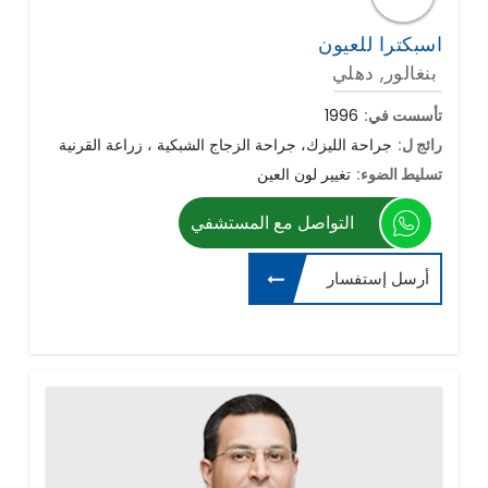
اسبكترا للعيون
بنغالور, دهلي
تأسست في:
1996
رائج ل:
جراحة الليزك، جراحة الزجاج الشبكية ، زراعة القرنية
تسليط الضوء:
تغيير لون العين
التواصل مع المستشفي
أرسل إستفسار