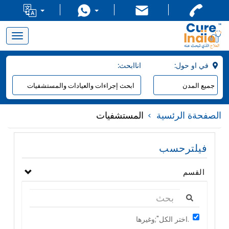
Toggle
navigation
:في او حول
:اناابحث
الصفحةة الرئسية
المستشفيات
فيلترحسب
القسم
اختر الكل";وغيرها.