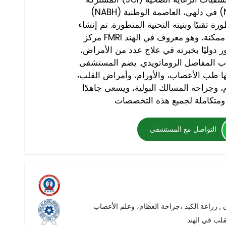
(NABH) في دلهي، العاصمة الوطنية (NCR)، ويقدم علاجات متعددة
 تقنيًا وبنيته التحتية المتطورة. تم إنشاء
مركز FMRI بهدف تقديم أفضل رعاية طبية ممكنة، وهو معروف في الهند
ور دوليًا بخبرته في علاج عدد من الأمراض،
هاب المفاصل الروماتويدي. يضم المستشفى
 طب الأعصاب، والأورام، وأمراض القلب،
، وجراحة المسالك البولية، ويسعى جاهدًا
التواصل مع المستشفي
لب في الهند