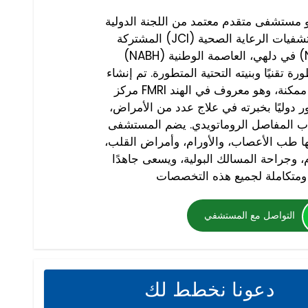
 مستشفى متقدم معتمد من اللجنة الدولية
المشتركة (JCI) والمجلس الوطني لاعتماد مستشفيات الرعاية الصحية
(NABH) في دلهي، العاصمة الوطنية (NCR)، ويقدم علاجات متعددة
 تقنيًا وبنيته التحتية المتطورة. تم إنشاء
مركز FMRI بهدف تقديم أفضل رعاية طبية ممكنة، وهو معروف في الهند
ور دوليًا بخبرته في علاج عدد من الأمراض،
هاب المفاصل الروماتويدي. يضم المستشفى
 طب الأعصاب، والأورام، وأمراض القلب،
، وجراحة المسالك البولية، ويسعى جاهدًا
التواصل مع المستشفي
دعونا نخطط لك