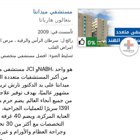
مستشفي ميدانتا
بنغالور, هاريانا
تأسست في:
2009
رائج ل:
سرطان الرأس والرقبة ، مرض الش
0%
امراض القلب
تسليط الضوء:
افضل مستشفي متخصص لام
مستشفى ميدانتا 
من أكبر المستشفيات متعددة 
ميدانتا على يد الدكتور نارش تر
مشهور عالميًا، بهدف توفير علا
العناية ا
التخ
طبيب وجراح.