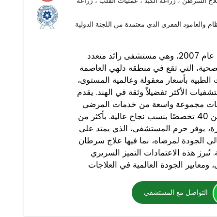
لاج السرطن ، زراعة الكبد ، عمليات القلب ، زراعة
 والعامود الفقري الذي معتمدة من اللجنة الدولية
تأسست مستشفيات أرتميس عام 2007، وهي مستشفى رائد متعدد
حية، التي تقع في منطقة دلهي العاصمة
ت الطبية بأسعار معقولة وعالمية المستوى،
ات الأكثر تفضيلاً وثقة في الهند. يقدم
ات مجموعة واسعة من خدمات المرضى
الداخليين والخارجيين في أكثر من 40 تخصصًا بنسب نجاح عالية. بأكثر من
ورة، يوفر حرم المستشفى، الذي يمتد على
قًا وعالي الجودة لمرضاه، بما فيها علاج سرطان
 تُبرز هذه الاعتمادات التميز السريري
التواصل مع المستشفي