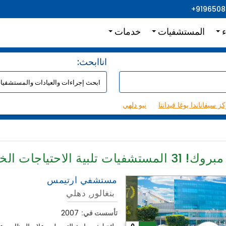
+919650
ء
المستشفيات
خدمات
:اناابحث
ز سيفاناندا يوغا فيدانتا
نيو دلهي
مبروك!
31
المستشفيات تلبية الاحتياجات الخ
مستشفي ارتيمس
بنغالور, دهلي
تأسست في:
2007