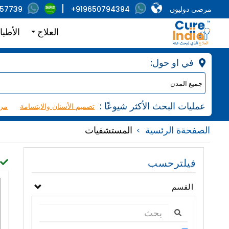
مرضى دوليون
+919650794394
857739
العلاج
الأطبا
:في او حول
: عمليات البحث الأكثر شيوعًا
تصميم الأسنان والابتسامة
مرك
الصفحةة الرئسية
المستشفيات
فيلترحسب
القسم