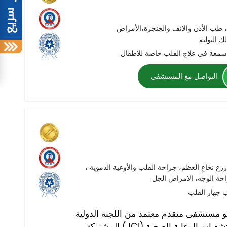
 طب الأذن والانف والحنجرة،الأمراض
ك البولية
معة في علاج القلب خاصة للاطفال
التواصل مع المستشفي
زرع نخاع العظم، جراحة القلب والأوعية الدموية ،
حة الوجه، الامراض الجل
و مستشفى متقدم معتمد من اللجنة الدولية
المشتركة (JCI) والمجلس الوطني لاعتماد مستشفيات الرعاية الصحية