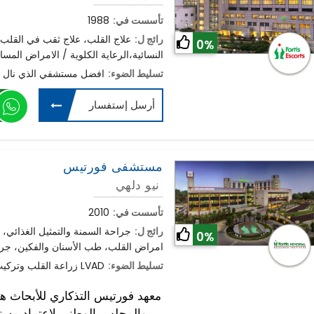
تأسست في:
1988
رائج ل:
علاج القلب، علاج ثقب في القلب،
0%
النسائية،الرعاية الكلوية / الامراض المسال
تسليط الضوء:
افضل مستشفي الذي نال س
أرسل إستفسار
مستشفى فورتيس
نيو دلهي
تأسست في:
2010
رائج ل:
جراحة السمنة والتمثيل الغذائي، 
0%
امراض القلب، طب الأسنان والفكين، جرا
تسليط الضوء:
زراعة القلب وتركيب جهاز القلب LVAD
معهد فورتيس التذكاري للأبحاث ه