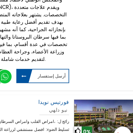
التخصصات. يشتهر بعلاجاته المتطورة
بإنجازاته الجراحية، كما أنه مشه
بما فيها سرطان البروستاتا والت
تخصصات في عدة أقسام، بما فيها
وزراعة الأعضاء، وجراحة العظام
لتقديم خدمات شاملة ومتكاملة لجميع هذه التخصصات.
أرسل إستفسار
فورتيس نويدا
نيو دلهي
رائج ل:
امراض القلب وامراض السرطان , زراعة الكبد ،جراحة العظام، وعلم الأعصاب،
تسليط الضوء:
افضل مستشفي لزراعة الق
0%