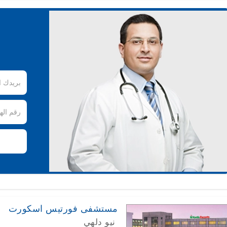
مستشفى فورتيس اسكورت
نيو دلهي