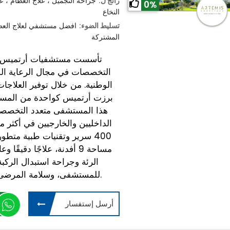
رائج ل:
جراحة التجميل ، علاج العظام ، ع
0%
النخاع
تسليط الضوء:
افضل مستشفي لعلاج العظام
المشتركة
التخصصات في مجال الرعاية الص
الوطنية. من خلال توفير العلاجا
برزت أرتميس كواحدة من المستشفي
هذا المستشفى متعدد التخصص
400 سرير وتقنيات طبية متط
مساحة 9 أفدنة، علاجًا دقي
الرئة وجراحة استبدال الركبة.
للمستشفى، وسلامة المرضى، ومعايير الجودة العالمية في العلاجات.
أرسل إستفسار