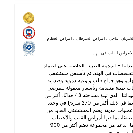
ريان التاجي ، امراض السرطان ، امراض العظام ،
راض القلب في الهند
- المدينة الطبية، الحاصلة على اعتماد JCI وNABH، هو واحد
التخصصات في الهند. تم تأسيس مستشفى
يهان، وهو جراح قلب وأوعية دموية وصدرية
جات طبية متقدمة وبأسعار معقولة للمرضى
من جميع أنحاء العالم. يضم حرم ميدانتا، الذي تبلغ مساحته 43 فدانًا، أكثر من
1391 سريرًا للعمليات الجراحية، بما في ذلك أكثر من 270 سريرًا في وحدة
لمركزة، ويضم 40 غرفة عمليات حديثة. يضم المستشفى العديد من
صصات مع أكثر من 30 تخصصًا، بما فيها أمراض القلب والأعصاب
وجراحة العظام والأورام و غيرها، بدعم من مجموعة تضم أكثر من 900