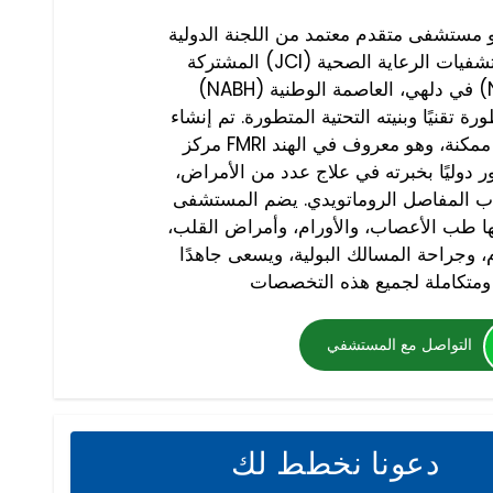
 مستشفى متقدم معتمد من اللجنة الدولية
المشتركة (JCI) والمجلس الوطني لاعتماد مستشفيات الرعاية الصحية
(NABH) في دلهي، العاصمة الوطنية (NCR)، ويقدم علاجات متعددة
 تقنيًا وبنيته التحتية المتطورة. تم إنشاء
مركز FMRI بهدف تقديم أفضل رعاية طبية ممكنة، وهو معروف في الهند
ور دوليًا بخبرته في علاج عدد من الأمراض،
هاب المفاصل الروماتويدي. يضم المستشفى
 طب الأعصاب، والأورام، وأمراض القلب،
، وجراحة المسالك البولية، ويسعى جاهدًا
التواصل مع المستشفي
دعونا نخطط لك