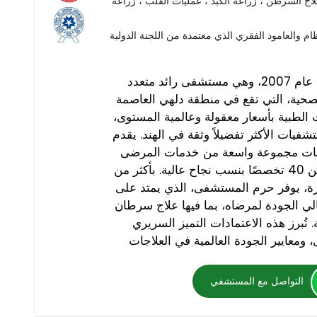
لاج السرطن ، زراعة الكبد ، عمليات القلب ، زراعة
 والعامود الفقري الذي معتمدة من اللجنة الدولية
تأسست مستشفيات أرتميس عام 2007، وهي مستشفى رائد متعدد
حية، التي تقع في منطقة دلهي العاصمة
ت الطبية بأسعار معقولة وعالمية المستوى،
ات الأكثر تفضيلاً وثقة في الهند. يقدم
ات مجموعة واسعة من خدمات المرضى
الداخليين والخارجيين في أكثر من 40 تخصصًا بنسب نجاح عالية. بأكثر من
ورة، يوفر حرم المستشفى، الذي يمتد على
قًا وعالي الجودة لمرضاه، بما فيها علاج سرطان
 تُبرز هذه الاعتمادات التميز السريري
التواصل مع المستشفي