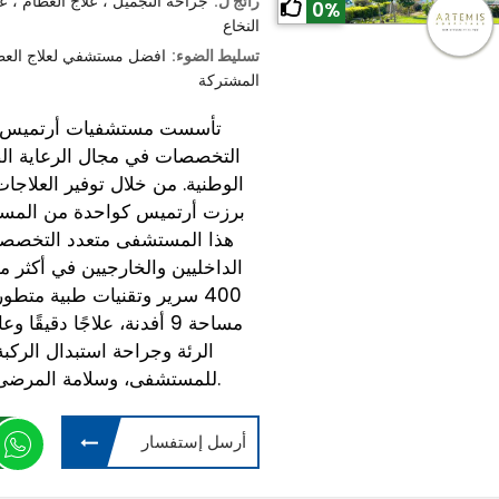
رائج ل:
جراحة التجميل ، علاج العظام ، ع
0%
النخاع
تسليط الضوء:
افضل مستشفي لعلاج العظام
المشتركة
التخصصات في مجال الرعاية الص
الوطنية. من خلال توفير العلاجا
برزت أرتميس كواحدة من المستشفي
هذا المستشفى متعدد التخصص
400 سرير وتقنيات طبية متط
مساحة 9 أفدنة، علاجًا دقي
الرئة وجراحة استبدال الركبة.
للمستشفى، وسلامة المرضى، ومعايير الجودة العالمية في العلاجات.
أرسل إستفسار