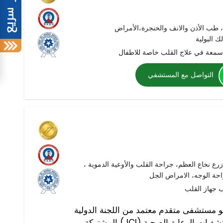
 طب الأذن والانف والحنجرة،الأمراض
ك البولية
معة في علاج القلب خاصة للاطفال
التواصل مع المستشفي
زرع نخاع العظم، جراحة القلب والأوعية الدموية ،
حة الوجه، الامراض الجل
و مستشفى متقدم معتمد من اللجنة الدولية
المشتركة (JCI) والمجلس الوطني لاعتماد مستشفيات الرعاية الصحية