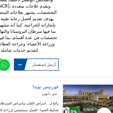
التخصصات. يشتهر بعلاجاته المتطورة
بإنجازاته الجراحية، كما أنه مشه
بما فيها سرطان البروستاتا والت
تخصصات في عدة أقسام، بما فيها
وزراعة الأعضاء، وجراحة العظام
لتقديم خدمات شاملة ومتكاملة لجميع هذه التخصصات.
أرسل إستفسار
فورتيس نويدا
نيو دلهي
رائج ل:
امراض القلب وامراض السرطان , زراعة الكبد ،جراحة العظام، وعلم الأعصاب،
تسليط الضوء:
افضل مستشفي لزراعة الق
0%