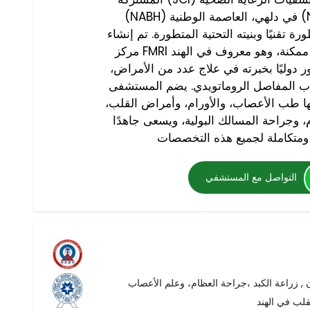
(NABH) في دلهي، العاصمة الوطنية (NCR)، ويقدم علاجات متعددة
 تقنيًا وبنيته التحتية المتطورة. تم إنشاء
مركز FMRI بهدف تقديم أفضل رعاية طبية ممكنة، وهو معروف في الهند
ور دوليًا بخبرته في علاج عدد من الأمراض،
هاب المفاصل الروماتويدي. يضم المستشفى
 طب الأعصاب، والأورام، وأمراض القلب،
، وجراحة المسالك البولية، ويسعى جاهدًا
التواصل مع المستشفي
لب في الهند