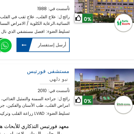
تأسست في:
1988
رائج ل:
علاج القلب، علاج ثقب في القلب،
0%
النسائية،الرعاية الكلوية / الامراض المسال
تسليط الضوء:
افضل مستشفي الذي نال س
أرسل إستفسار
مستشفى فورتيس
نيو دلهي
تأسست في:
2010
رائج ل:
جراحة السمنة والتمثيل الغذائي، 
0%
امراض القلب، طب الأسنان والفكين، جرا
تسليط الضوء:
زراعة القلب وتركيب جهاز القلب LVAD
معهد فورتيس التذكاري للأبحاث ه