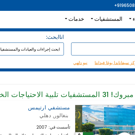
+919650
ء
المستشفيات
خدمات
:اناابحث
ز سيفاناندا يوغا فيدانتا
نيو دلهي
مبروك!
31
المستشفيات تلبية الاحتياجات الخ
مستشفي ارتيمس
بنغالور, دهلي
تأسست في:
2007