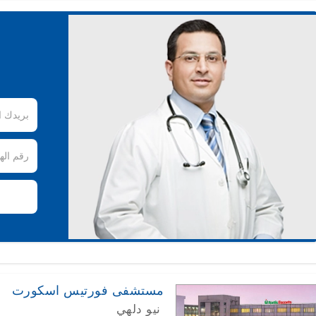
مستشفى فورتيس اسكورت
نيو دلهي