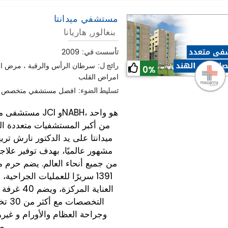
مستشفي ميدانتا
بنغالور, هاريانا
تأسست في:
2009
رائج ل:
سرطان الرأس والرقبة ، مرض الش
0%
امراض القلب
تسليط الضوء:
افضل مستشفي متخصص لام
مستشفى ميدانتا 
من أكبر المستشفيات متعددة 
ميدانتا على يد الدكتور نارش تر
مشهور عالميًا، بهدف توفير علا
العناية ا
التخ
طبيب وجراح.