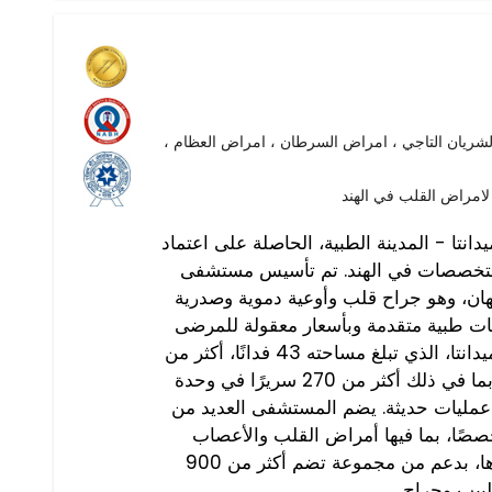
ريان التاجي ، امراض السرطان ، امراض العظام ،
راض القلب في الهند
- المدينة الطبية، الحاصلة على اعتماد JCI وNABH، هو واحد
التخصصات في الهند. تم تأسيس مستشفى
يهان، وهو جراح قلب وأوعية دموية وصدرية
جات طبية متقدمة وبأسعار معقولة للمرضى
من جميع أنحاء العالم. يضم حرم ميدانتا، الذي تبلغ مساحته 43 فدانًا، أكثر من
1391 سريرًا للعمليات الجراحية، بما في ذلك أكثر من 270 سريرًا في وحدة
لمركزة، ويضم 40 غرفة عمليات حديثة. يضم المستشفى العديد من
صصات مع أكثر من 30 تخصصًا، بما فيها أمراض القلب والأعصاب
وجراحة العظام والأورام و غيرها، بدعم من مجموعة تضم أكثر من 900