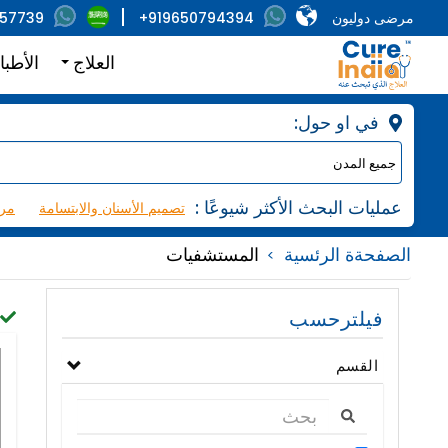
مرضى دوليون
+919650794394
857739
العلاج
الأطبا
:في او حول
: عمليات البحث الأكثر شيوعًا
تصميم الأسنان والابتسامة
مرك
الصفحةة الرئسية
المستشفيات
فيلترحسب
القسم