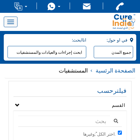
Toggle
navigation
:في او حول
:اناابحث
الصفحةة الرئسية
المستشفيات
فيلترحسب
القسم
اختر الكل";وغيرها.