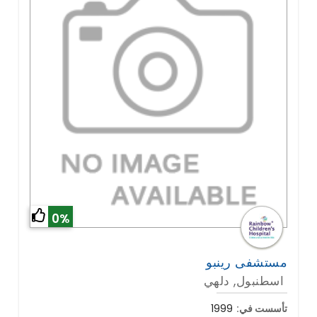
0%
مستشفى رينبو
اسطنبول, دلهي
تأسست في:
1999