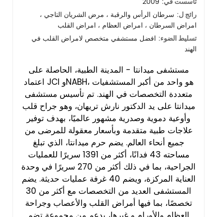
تأسست في:
2009
رائج ل:
سرطان الرأس والرقبة ، مرض الشريان التاجي ،
امراض السرطان ، امراض العظام ، امراض القلب
تسليط الضوء:
افضل مستشفي متخصص لامراض القلب في
الهند
مستشفى ميدانتا - المدينة الطبية، الحاصلة على
اعتماد JCI وNABH، هو واحد من أكبر المستشفيات
متعددة التخصصات في الهند. تم تأسيس مستشفى
ميدانتا على يد الدكتور نارش تريهان، وهو جراح قلب
وأوعية دموية وصدرية مشهور عالميًا، بهدف توفير
علاجات طبية متقدمة وبأسعار معقولة للمرضى من
جميع أنحاء العالم. يضم حرم ميدانتا، الذي تبلغ
مساحته 43 فدانًا، أكثر من 1391 سريرًا للعمليات
الجراحية، بما في ذلك أكثر من 270 سريرًا في وحدة
العناية المركزة، ويضم 40 غرفة عمليات حديثة. يضم
المستشفى العديد من التخصصات مع أكثر من 30
تخصصًا، بما فيها أمراض القلب والأعصاب وجراحة
العظام والأورام و غيرها، بدعم من مجموعة تضم