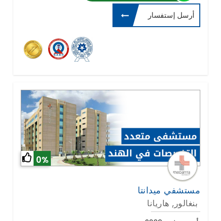
أرسل إستفسار
0%
مستشفي ميدانتا
بنغالور, هاريانا