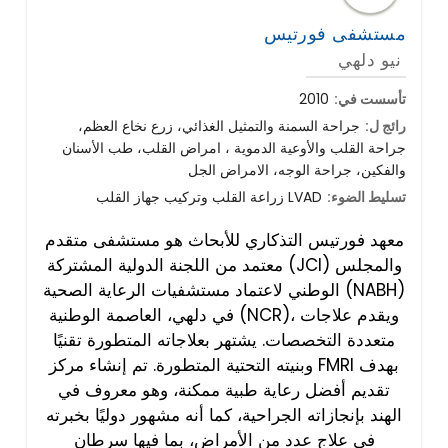
مستشفى فورتيس
نيو دلهي
تأسست في:
2010
رائج ل:
جراحة السمنة والتمثيل الغذائي، زرع نخاع العظم،
جراحة القلب والأوعية الدموية ، امراض القلب، طب الأسنان
والفكين، جراحة الوجه، الامراض الجل
تسليط الضوء:
زراعة القلب وتركيب جهاز القلب LVAD
معهد فورتيس التذكاري للأبحاث هو مستشفى متقدم
معتمد من اللجنة الدولية المشتركة (JCI) والمجلس
الوطني لاعتماد مستشفيات الرعاية الصحية (NABH)
في دلهي، العاصمة الوطنية (NCR)، ويقدم علاجات
متعددة التخصصات. يشتهر بعلاجاته المتطورة تقنيًا
وبنيته التحتية المتطورة. تم إنشاء مركز FMRI بهدف
تقديم أفضل رعاية طبية ممكنة، وهو معروف في
الهند بإنجازاته الجراحية، كما أنه مشهور دوليًا بخبرته
في علاج عدد من الأمراض، بما فيها سرطان