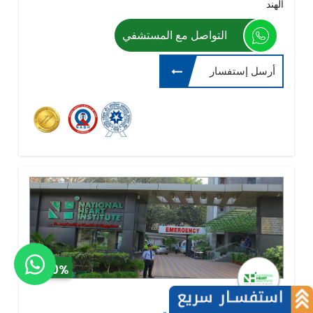
الهند
التواصل مع المستشفي
أرسل إستفسار
0%
نيشنل هارت انستيتيوت