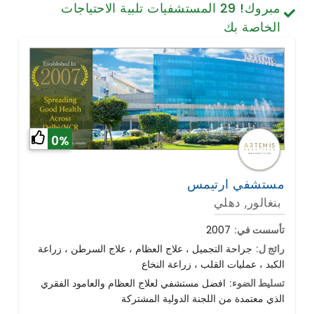
مبروك!
29
المستشفيات تلبية الاحتياجات
تصميم الأسنان والابتسامة
الخاصة بك
الخلايا الجذعية / الطب التجديدي
العمود الفقري وآلام الظهر
أمراض الرئة
الجراحة العامة
0%
مستشفي ارتيمس
بنغالور, دهلي
تأسست في:
2007
رائج ل:
جراحة التجميل ، علاج العظام ، علاج السرطن ، زراعة
الكبد ، عمليات القلب ، زراعة النخاع
تسليط الضوء:
افضل مستشفي لعلاج العظام والعامود الفقري
الذي معتمدة من اللجنة الدولية المشتركة