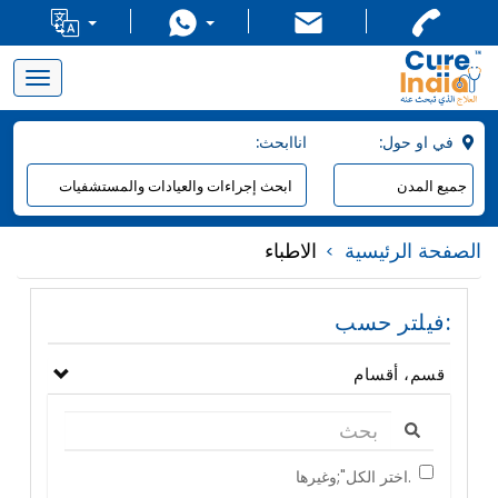
Toggle
navigation
:في او حول
:اناابحث
الصفحة الرئيسية
الاطباء
فيلتر حسب:
قسم، أقسام
اختر الكل";وغيرها.