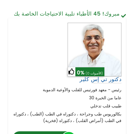
تصميم الأسنان والابتسامة
مبروك!
45
الأطباء تلبية الاحتياجات الخاصة بك
الخلايا الجذعية / الطب التجديدي
العمود الفقري وآلام الظهر
أمراض الرئة
الجراحة العامة
0%
(0 الأصوات)
دكتور تي إس كلير
رئيس - معهد فورتيس للقلب والأوعية الدموية
30 عاما من الخبرة
طبيب قلب تدخلي
بكالوريوس طب وجراحة ، دكتوراه في الطب (الطب) ، دكتوراه
في الطب (أمراض القلب) ، دكتوراه (فخرية)