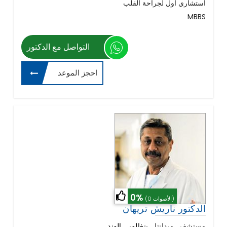
استشاري أول لجراحة القلب
MBBS
التواصل مع الدكتور
احجز الموعد
0%
(0 الأصوات)
الدكتور ناريش تريهان
مستشفي ميدانتا
,
بنغالور , الهند