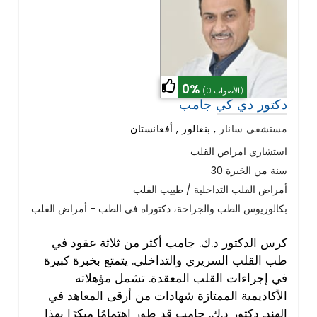
0%
(0 الأصوات)
دكتور دي كي جامب
مستشفى سانار
,
بنغالور , أفغانستان
استشاري امراض القلب
30 سنة من الخبرة
أمراض القلب التداخلية / طبيب القلب
بكالوريوس الطب والجراحة، دكتوراه في الطب - أمراض القلب
كرس الدكتور د.ك. جامب أكثر من ثلاثة عقود في
طب القلب السريري والتداخلي. يتمتع بخبرة كبيرة
في إجراءات القلب المعقدة. تشمل مؤهلاته
الأكاديمية الممتازة شهادات من أرقى المعاهد في
الهند. دكتور د.ك. جامب قد طور اهتمامًا مبكرًا بهذا