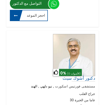
التواصل مع الدكتور
احجز الموعد
0%
(0 الأصوات)
دكتور أشوك سيث
مستشفى فورتيس اسكورت
,
نيو دلهي , الهند
جراح القلب
30 عاما من الخبرة