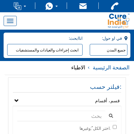
Toggle
navigation
:في او حول
:اناابحث
الصفحة الرئيسية
الاطباء
فيلتر حسب:
قسم، أقسام
اختر الكل";وغيرها.