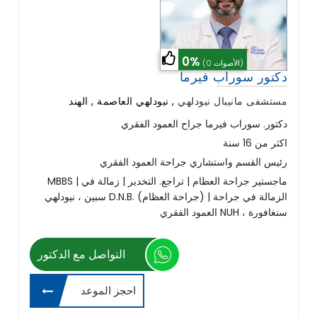
0%
(0 الأصوات)
دكتور سوراب فيرما
مستشفى مانيبال نيودلهي
,
نيودلهي العاصمة , الهند
دكتور. سوراب فيرما جراح العمود الفقري
اكثر من 16 سنة
رئيس القسم واستشاري جراحة العمود الفقري
MBBS | ماجستير جراحة العظام | تراجع. التخدير | زمالة في
سبين ، نيودلهي D.N.B. (جراحة العظام) | الزمالة في جراحة
العمود الفقري NUH ، سنغافورة
التواصل مع الدكتور
احجز الموعد