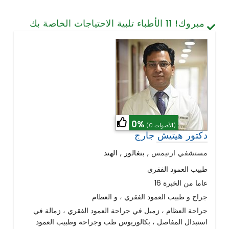
تصميم الأسنان والابتسامة
مبروك!
11
الأطباء تلبية الاحتياجات الخاصة بك
الخلايا الجذعية / الطب التجديدي
العمود الفقري وآلام الظهر
أمراض الرئة
الجراحة العامة
0%
(0 الأصوات)
دكتور هيتيش جارج
مستشفي ارتيمس
,
بنغالور , الهند
طبيب العمود الفقري
16 عاما من الخبرة
جراح و طبيب العمود الفقري ، و العظام
جراحة العظام ، زميل في جراحة العمود الفقري ، زمالة في
استبدال المفاصل ، بكالوريوس طب وجراحة وطبيب العمود