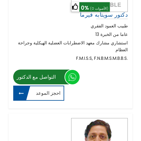
0%
(0 الأصوات)
دكتور سويتابه فيرما
طبيب العمود الفقري
عاما من الخبرة 13
استشاري مشارك معهد الاضطرابات العضلية الهيكلية وجراحة
العظام
F.M.I.S.S, F.N.B.M.S.M.B.B.S.
التواصل مع الدكتور
احجز الموعد