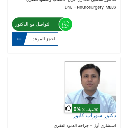
DNB - Neurosurgery, MBBS
التواصل مع الدكتور
احجز الموعد
0%
(0 الأصوات)
دكتور سوراب كابور
استشاري أول - جراحة العمود الفقري