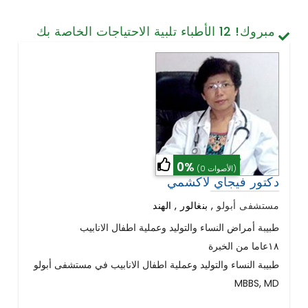
تصميم الأسنان والابتسامة
مبروك!
12
الأطباء تلبية الاحتياجات الخاصة بك
الخلايا الجذعية / الطب التجديدي
العمود الفقري وآلام الظهر
أمراض الرئة
الجراحة العامة
0%
(0 الأصوات)
دكتور فيجاي لاكشمي
مستشفى أبولو
,
بنغالور , الهند
طبيبة أمراض النساء والتوليد وعملية اطفال الانابيب
١٨عاما من الخبرة
طبيبة النساء والتوليد وعملية اطفال الانابيب في مستشفى أبولو
MBBS, MD