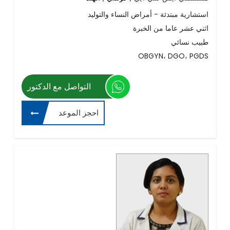
استشارية مبتدئة - أمراض النساء والتوليد
اثني عشر عاما من الخبرة
طبيب نسائي
OBGYN، DGO، PGDS
التواصل مع الدكتور
احجز الموعد