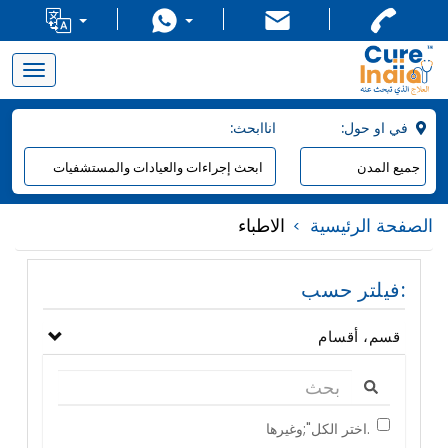
Toggle
navigation
:في او حول
:اناابحث
الصفحة الرئيسية
الاطباء
فيلتر حسب:
قسم، أقسام
اختر الكل";وغيرها.