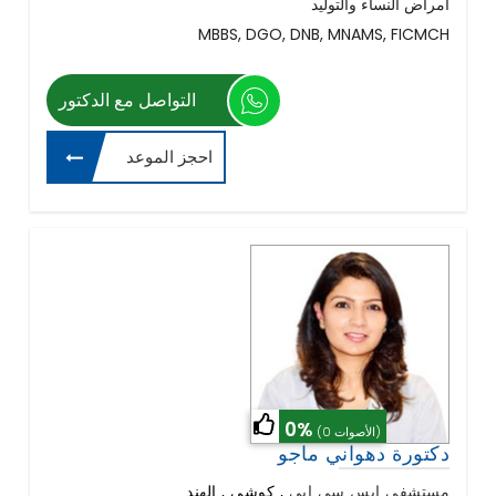
أمراض النساء والتوليد
MBBS, DGO, DNB, MNAMS, FICMCH
التواصل مع الدكتور
احجز الموعد
0%
(0 الأصوات)
دكتورة دهواني ماجو
مستشفي ايس سي ايي
,
كوشي , الهند