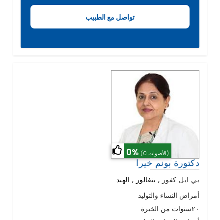
0%
(0 الأصوات)
دكتورة بونم خيرا
بي ايل كفور
,
بنغالور , الهند
أمراض النساء والتوليد
٢٠سنوات من الخبرة