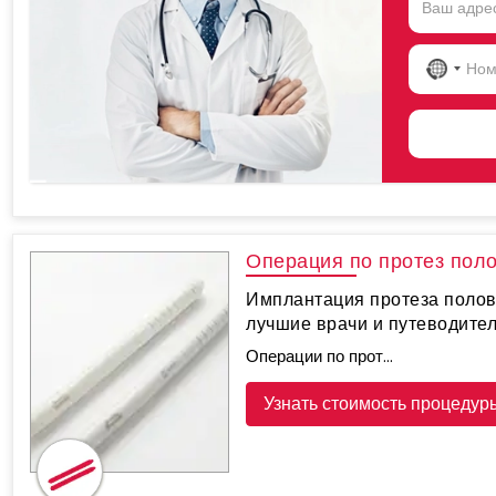
NO
COU
SELE
Операция по протез пол
Имплантация протеза полово
лучшие врачи и путеводите
Операции по прот...
Узнать стоимость процедур