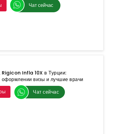
ы
Чат сейчас
Rigicon Infla 10X в Турции:
в оформлении визы и лучшие врачи
уры
Чат сейчас