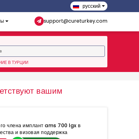
русский
ты
support@cureturkey.com
ИЕ В ТУРЦИИ
етствуют вашим
го члена имплант ams 700 lgx в
щества и визовая поддержка