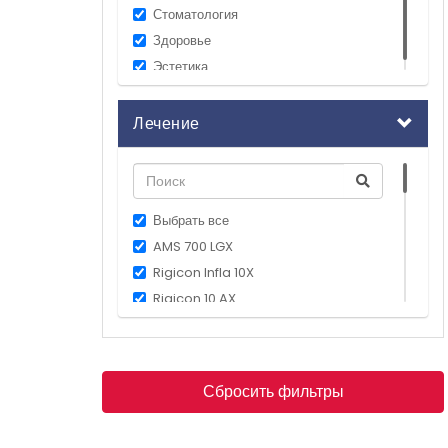
Стоматология
Здоровье
Эстетика
Лечение
Выбрать все
AMS 700 LGX
Rigicon Infla 10X
Rigicon 10 AX
Операция по протез полового члена
Увеличение длины полового члена
Увеличение пениса в обхвате
Сбросить фильтры
Камни в почках лечение
увеличенная простата лечение