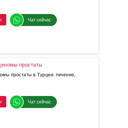
ы
Чат сейчас
деномы простаты
омы простаты в Турции: лечение,
ы
Чат сейчас