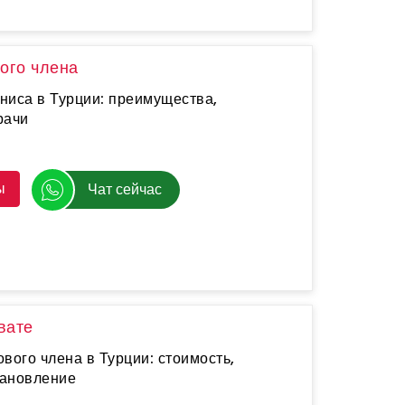
ого члена
ниса в Турции: преимущества,
рачи
ы
Чат сейчас
вате
вого члена в Турции: стоимость,
тановление