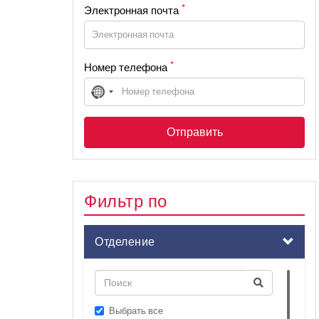
*
Электронная почта
*
Номер телефона
No
country
selected
Фильтр по
Отделение
Выбрать все