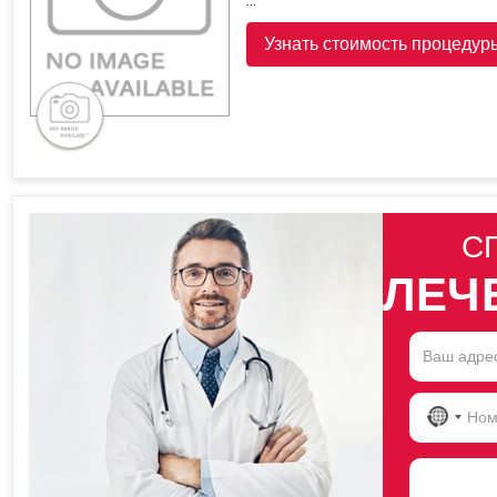
...
Узнать стоимость процедур
С
ЛЕЧ
NO
COU
SELE