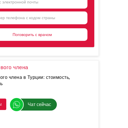
NTRY
CTED
ового члена
го члена в Турции: стоимость,
ль
ы
Чат сейчас