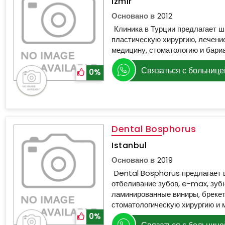
Izmir
Основано в
2012
Клиника в Турции предлагает ш
пластическую хирургию, лечени
медицину, стоматологию и бари
Связаться с больнице
0%
Dental Bosphorus
Istanbul
Основано в
2019
Dental Bosphorus предлагает 
отбеливание зубов, e-max, зуб
ламинированные виниры, брекет
стоматологическую хирургию и 
0%