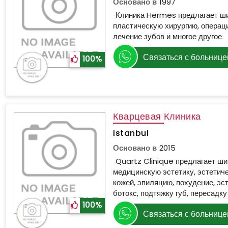
Основано в
1997
Клиника Hermes предлагает ши
пластическую хирургию, операци
лечение зубов и многое другое
Связаться с больнице
100%
Кварцевая Клиника
Istanbul
Основано в
2015
Quartz Clinique предлагает ши
медицинскую эстетику, эстетиче
кожей, эпиляцию, похудение, эст
ботокс, подтяжку губ, пересадку
100%
Связаться с больнице