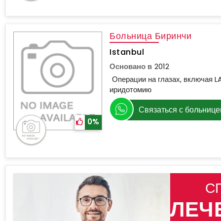
Больница Биринчи
Istanbul
Основано в
2012
Операции на глазах, включая L
иридотомию
Связаться с больнице
0%
С
ЛЕЧ