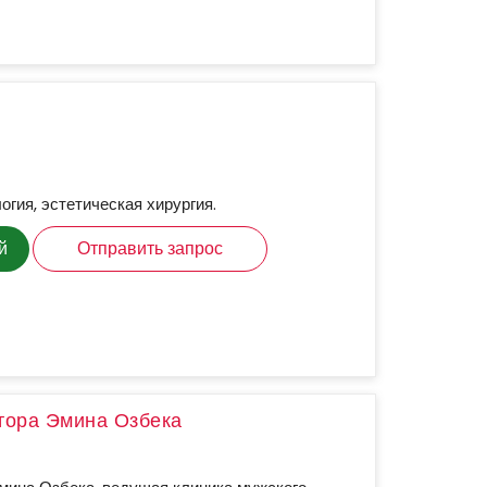
огия, эстетическая хирургия.
й
Отправить запрос
тора Эмина Озбека