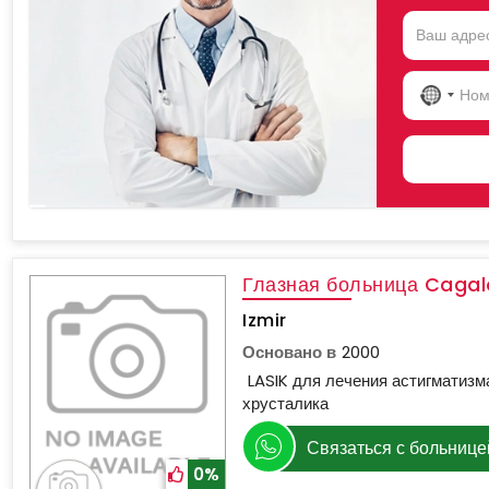
NO
COU
SELE
Глазная больница Cagal
Izmir
Основано в
2000
LASIK для лечения астигматизма
хрусталика
Связаться с больнице
0%