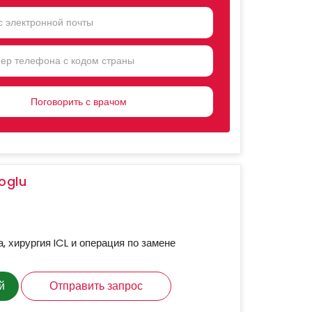
NTRY
CTED
oglu
, хирургия ICL и операция по замене
й
Отправить запрос