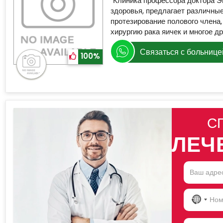
Клиника профессора доктора Э
здоровья, предлагает различны
протезирование полового члена,
хирургию рака яичек и многое др
Связаться с больнице
100%
С
ЛЕЧ
NO
COU