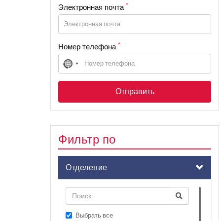
*
Электронная почта
*
Номер телефона
No
country
selected
Фильтр по
Отделение
Выбрать все