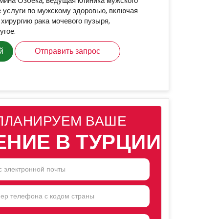
мина Озбека, ведущая клиника мужского
е услуги по мужскому здоровью, включая
 хирургию рака мочевого пузыря,
угое.
й
Отправить запрос
ПЛАНИРУЕМ ВАШЕ
ЕНИЕ В ТУРЦИИ
NTRY