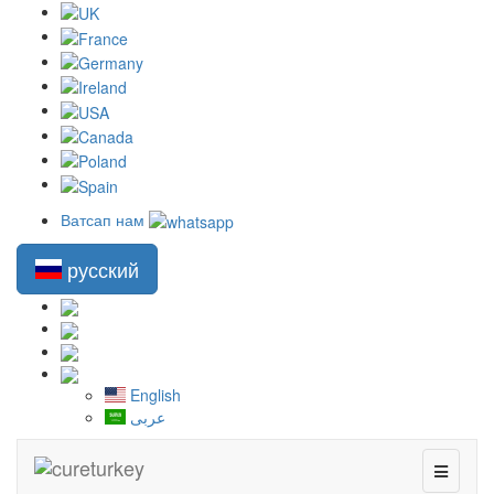
Ватсап нам
русский
English
عربى