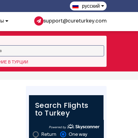
русский
ты
support@cureturkey.com
ИЕ В ТУРЦИИ
Search Flights
to Turkey