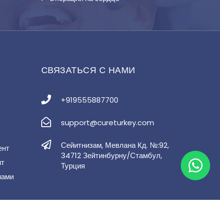
СВЯЗАТЬСЯ С НАМИ
+919555887700
support@cureturkey.com
Сейитнизам, Мевлана Кд. №:92,
ент
34712 Зейтинбурну/Стамбул,
ит
Турция
нами