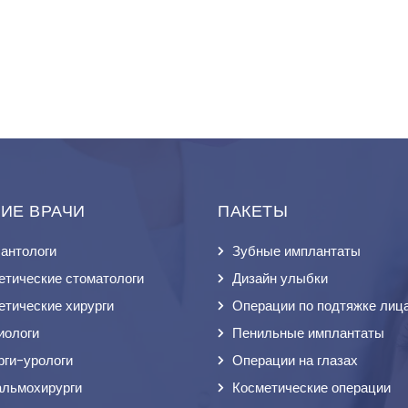
ИЕ ВРАЧИ
ПАКЕТЫ
антологи
Зубные имплантаты
етические стоматологи
Дизайн улыбки
етические хирурги
Операции по подтяжке лиц
иологи
Пенильные имплантаты
рги-урологи
Операции на глазах
льмохирурги
Косметические операции