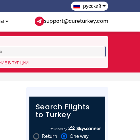
русский
ты
support@cureturkey.com
ИЕ В ТУРЦИИ
Search Flights
to Turkey