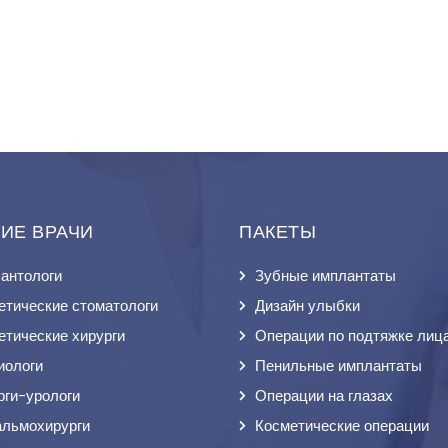
ИЕ ВРАЧИ
ПАКЕТЫ
антологи
Зубные имплантаты
етические стоматологи
Дизайн улыбки
етические хирурги
Операции по подтяжке лиц
иологи
Пенильные имплантаты
рги-урологи
Операции на глазах
льмохирурги
Косметические операции