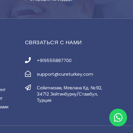
СВЯЗАТЬСЯ С НАМИ
+919555887700
support@cureturkey.com
Сейитнизам, Мевлана Кд. №:92,
ент
34712 Зейтинбурну/Стамбул,
ит
Турция
нами