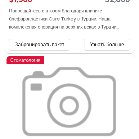
Попрощайтесь с птозом благодаря клинике
блефаропластики Cure Turkey в Турции. Наша
комплексная операция на верхних веках в Турции
включает в себя профессиональную хирургию,
роскошный комфорт, индивидуальный уход и
Забронировать пакет
Узнать больше
дополнительные скидки. Воспользуйтесь
преимуществами прямо сейчас!
Стоматология