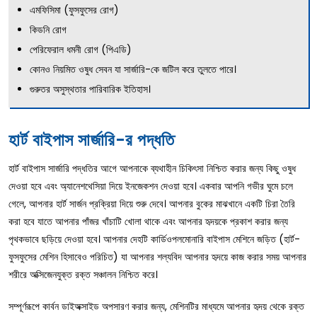
এমফিসিমা (ফুসফুসের রোগ)
কিডনি রোগ
পেরিফেরাল ধমনী রোগ (পিএডি)
কোনও নিয়মিত ওষুধ সেবন যা সার্জারি-কে জটিল করে তুলতে পারে।
গুরুতর অসুস্থতার পারিবারিক ইতিহাস।
হার্ট বাইপাস সার্জারি-র পদ্ধতি
হার্ট বাইপাস সার্জারি পদ্ধতির আগে আপনাকে ব্যথাহীন চিকিৎসা নিশ্চিত করার জন্য কিছু ওষুধ
দেওয়া হবে এবং অ্যানেশথেসিয়া দিয়ে ইনজেকশন দেওয়া হবে। একবার আপনি গভীর ঘুমে চলে
গেলে, আপনার হার্ট সার্জন প্রক্রিয়া দিয়ে শুরু দেবে। আপনার বুকের মাঝখানে একটি চিরা তৈরি
করা হবে যাতে আপনার পাঁজর খাঁচাটি খোলা থাকে এবং আপনার হৃদয়কে প্রকাশ করার জন্য
পৃথকভাবে ছড়িয়ে দেওয়া হবে। আপনার দেহটি কার্ডিওপলমোনারি বাইপাস মেশিনে জড়িত (হার্ট-
ফুসফুসের মেশিন হিসাবেও পরিচিত) যা আপনার শল্যবিদ আপনার হৃদয়ে কাজ করার সময় আপনার
শরীরে অক্সিজেনযুক্ত রক্ত সঞ্চালন নিশ্চিত করে।
সম্পূর্ণরূপে কার্বন ডাইঅক্সাইড অপসারণ করার জন্য, মেশিনটির মাধ্যমে আপনার হৃদয় থেকে রক্ত