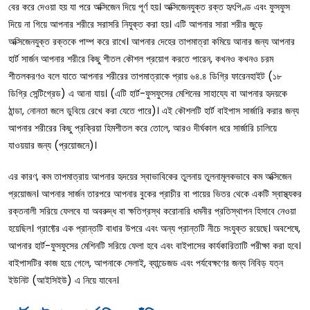
বের করে দেওয়া হয় যা পরে অক্সিজেন দিয়ে পূর্ণ হয়। অক্সিজেনযুক্ত রক্ত হৃৎপিণ্ড এবং ফুসফুস
দিয়ে না গিয়ে আপনার শরীরে সরাসরি নিযুক্ত করা হয়। এটি আপনার সারা শরীর জুড়ে
অক্সিজেনযুক্ত রক্তকে পাম্প করে রাখে। আপনার দেহের তাপমাত্রা কমিয়ে আনার জন্য আপনার
হার্ট সার্জন আপনার শরীরে কিছু শীতল কৌশল প্রয়োগ করতে পারেন, কখনও কখনও চরম
শীতলকরণও বলে যাতে আপনার শরীরের তাপমাত্রাকে প্রায় ৬৪.৪ ডিগ্রি ফারেনহাইট (১৮
ডিগ্রি সেন্টিগ্রেড) এ আনা যায়। (এটি হার্ট-ফুসফুসের মেশিনের সাহায্যে বা আপনার হৃদয়কে
ঠান্ডা, নোনতা জলে ডুবিয়ে রেখে করা যেতে পারে)। এই কৌশলটি হার্ট বাইপাস সার্জারি করার জন্য
আপনার শরীরের কিছু প্রক্রিয়া হিমশীতল করে তোলে, আরও দীর্ঘকাল ধরে সার্জারি চালিয়ে
যাওয়য়ার জন্য (প্রয়োজনে)।
এর কারণ, কম তাপমাত্রায় আপনার হৃদয়ের স্বাভাবিকের তুলনায় তুলনামূলকভাবে কম অক্সিজেন
প্রয়োজন। আপনার সার্জন তারপরে আপনার বুকের প্রাচীর বা পায়ের ভিতর থেকে একটি স্বাস্থ্যকর
রক্তনালী সরিয়ে ফেলবে যা অবরুদ্ধ বা ক্ষতিগ্রস্থ করোনারি ধমনীর প্রতিস্থাপন হিসাবে নেওয়া
হয়েছিল। গ্রাফ্টের এক প্রান্তটি বাধার উপরে এবং অন্য প্রান্তটি নীচে সংযুক্ত রয়েছে। অবশেষে,
আপনার হার্ট-ফুসফুসের মেশিনটি সরিয়ে ফেলা হবে এবং বাইপাসের কার্যকারিতাটি পরীক্ষা করা হবে।
বাইপাসটির কাজ হয়ে গেলে, আপনাকে সেলাই, ব্যান্ডেজড এবং পর্যবেক্ষণের জন্য নিবিড় যত্ন
ইউনিট (আইসিইউ) এ নিয়ে যাবেন।