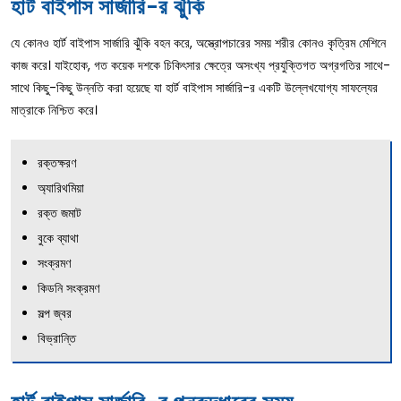
হার্ট বাইপাস সার্জারি-র ঝুঁকি
যে কোনও হার্ট বাইপাস সার্জারি ঝুঁকি বহন করে, অস্ত্রোপচারের সময় শরীর কোনও কৃত্রিম মেশিনে
কাজ করে। যাইহোক, গত কয়েক দশকে চিকিৎসার ক্ষেত্রে অসংখ্য প্রযুক্তিগত অগ্রগতির সাথে-
সাথে কিছু-কিছু উন্নতি করা হয়েছে যা হার্ট বাইপাস সার্জারি-র একটি উল্লেখযোগ্য সাফল্যের
মাত্রাকে নিশ্চিত করে।
রক্তক্ষরণ
অ্যারিথমিয়া
রক্ত জমাট
বুকে ব্যাথা
সংক্রমণ
কিডনি সংক্রমণ
সল্প জ্বর
বিভ্রান্তি