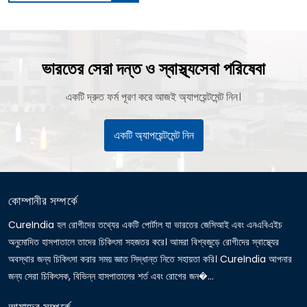
ভারতের সেরা দন্ত ও স্বাস্থ্যসেবা পরিষেবা
একটি দ্রুত ফর্ম পূরণ করে আজই অ্যাপয়েন্টমেন্ট নিন।
একটি অ্যাপয়েন্টমেন্ট নিন
কোম্পানীর সম্পর্কে
CureIndia হল রোগীদের তথ্যের একটি পোর্টাল যা ভারতের জেসিআই এবং এনএবিএইচ
অনুমোদিত হাসপাতালে তাদের চিকিৎসা সহজতর করে। আমরা বিশ্বজুড়ে রোগীদের স্বাস্থ্যের
অবস্থার জন্য চিকিৎসা করার সময় জ্ঞাত সিদ্ধান্ত নিতে সহায়তা করি। CureIndia আপনার
জন্য সেরা চিকিৎসক, বিভিন্ন হাসপাতালের শর্ত এবং রোগের জন�...