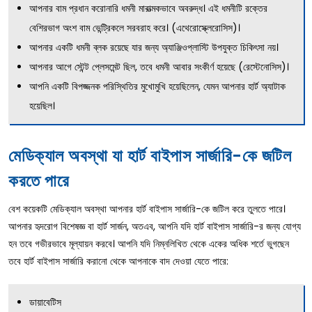
আপনার বাম প্রধান করোনারি ধমনী মারাত্মকভাবে অবরুদ্ধ। এই ধমনীটি রক্তের
বেশিরভাগ অংশ বাম ভেন্ট্রিকলে সরবরাহ করে। (এথেরোস্ক্লেরোসিস)।
আপনার একটি ধমনী ব্লক রয়েছে যার জন্য অ্যাঞ্জিওপ্লাস্টি উপযুক্ত চিকিৎসা নয়।
আপনার আগে স্টেন্ট প্লেসমেন্ট ছিল, তবে ধমনী আবার সংকীর্ণ হয়েছে (রেস্টেনোসিস)।
আপনি একটি বিপজ্জনক পরিস্থিতির মুখোমুখি হয়েছিলেন, যেমন আপনার হার্ট অ্যাটাক
হয়েছিল।
মেডিক্যাল অবস্থা যা হার্ট বাইপাস সার্জারি-কে জটিল
করতে পারে
বেশ কয়েকটি মেডিক্যাল অবস্থা আপনার হার্ট বাইপাস সার্জারি-কে জটিল করে তুলতে পারে।
আপনার হৃদরোগ বিশেষজ্ঞ বা হার্ট সার্জন, অতএব, আপনি যদি হার্ট বাইপাস সার্জারি-র জন্য যোগ্য
হন তবে গভীরভাবে মূল্যায়ন করবে। আপনি যদি নিম্নলিখিত থেকে একের অধিক শর্তে ভুগছেন
তবে হার্ট বাইপাস সার্জারি করানো থেকে আপনাকে বাদ দেওয়া যেতে পারে:
ডায়াবেটিস