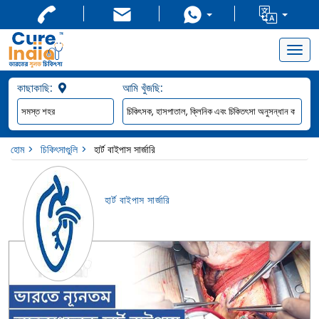
Togg
navig
কাছাকাছি:
আমি খুঁজছি:
হোম
চিকিৎসাগুুলি
হার্ট বাইপাস সার্জারি
হার্ট বাইপাস সার্জারি