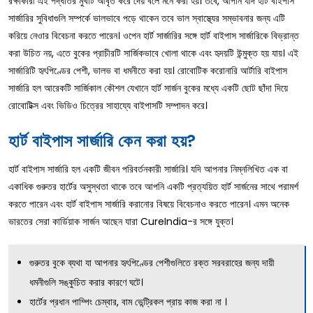
রক্ষাকারী এই পদ্ধতির মুখটি আবৃত করে দেয় বলে মনে করা হয়। তবে, আপনি যদি হার্ট বাইপাস
সার্জারির সুবিধাগুলি সম্পর্কে ভালভাবে পড়ে থাকেন তবে ভাল স্বাস্থ্যের সম্ভাবনার জন্য এটি
করিয়ে নেওার বিবেচনা করতে পারেন। ওপেন হার্ট সার্জারির সঙ্গে হার্ট বাইপাস সার্জারিকে বিভ্রান্ত
করা উচিত নয়, এতে বুকের প্রাচীরটি সার্জিকভাবে খোলা থাকে এবং হৃদয়টি উন্মুক্ত হয় যায়। এই
সার্জারিটি হৃৎপিণ্ডের পেশী, ভালভ বা ধমনীতে করা হয়। রোবোটিক করোনারি আর্টারি বাইপাস
সার্জারি হল আরেকটি সার্জিকাল কৌশল যেখানে হার্ট সার্জন বুকের মধ্যে একটি ছোট ছাঁদা দিয়ে
রোবোটিক্স এবং ভিডিও চিত্রের সাহায্যে বাইপাসটি সম্পাদন করে।
হার্ট বাইপাস সার্জারি কেন করা হয়?
হার্ট বাইপাস সার্জারি হল একটি জীবন পরিবর্তনকারী সার্জারি। যদি আপনার নিম্নলিখিত এক বা
একাধিক গুরুতর হার্টের অসুস্থতা থাকে তবে আপনি একটি প্রত্যয়িত হার্ট সার্জনের সাথে পরামর্শ
করতে পারেন এবং হার্ট বাইপাস সার্জারি করানোর বিষয়ে বিবেচনাও করতে পারেন। এমন অনেক
ভারতের সেরা কার্ডিয়াক সার্জন আছেন যারা CureIndia-র সঙ্গে যুক্ত।
গুরুতর বুকে ব্যথা যা আপনার হৃৎপিণ্ডের পেশীগুলিতে রক্ত সরবরাহের জন্য দায়ী
ধমনীগুলি সঙ্কুচিত করার কারণে ঘটে।
হার্টের প্রধান পাম্পিং চেম্বার, বাম ভেন্ট্রিকল প্রায় কাজ করা না ।