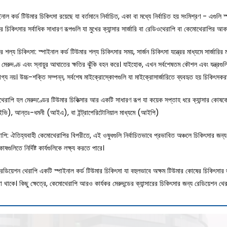
ইনাল কর্ড টিউমার চিকিৎসা রয়েছে যা বর্তমানে নির্বাচিত, একা বা মধ্যে নির্বাচিত হয় সংমিশ্রণ - এগু
ার চিকিৎসার সর্বাধিক সাধারণ রূপগুলি যা মুখের ক্যান্সার সার্জারি বা রেডিওথেরাপি বা কেমোথেরাপির আক
ার শল্য চিকিৎসা:
স্পাইনাল কর্ড টিউমার শল্য চিকিৎসার সময়, সার্জন চিকিৎসা যন্ত্রের মাধ্যমে সার্জা
 মেরুদণ্ড এবং স্নায়ুর আঘাতের ক্ষতির ঝুঁকি বহন করে। যাইহোক, এখন সর্বশেষতম কৌশল এবং যন্ত্রগু
যোগ্য নয়। উচ্চ-শক্তি সম্পন্ন, সর্বশেষ মাইক্রোস্কোপগুলি যা মাইক্রোসার্জারিতে ব্যবহৃত হয় চিকিৎ
রাপি হল মেরুদণ্ডের টিউমার চিকিত্সার আর একটি সাধারণ রূপ যা কয়েক সপ্তাহ ধরে ক্যান্সার কোষকে 
ভি), আন্তঃ-ধমনী (আইএ), বা ইন্ট্রাপেরিটোনিয়াল মাধ্যমে (আইপি)
াপি:
ঐতিহ্যবাহী কেমোথেরাপির বিপরীতে, এই ওষুধগুলি নির্বাচিতভাবে প্রভাবিত অঞ্চলে চিকিৎসার জন্য 
োষগুলিতে নির্দিষ্ট কার্যগুলিকে লক্ষ্য করতে পারে।
েডিয়েশন থেরাপি একটি স্পাইনাল কর্ড টিউমার চিকিৎসা যা বহুলভাবে অক্ষম টিউমার কোষের চিকিৎসার জন
থাকে। কিছু ক্ষেত্রে, কেমোথেরাপি আরও কার্যকর মেরুদন্ডের ক্যান্সারের চিকিৎসার জন্য রেডিয়েশন থে