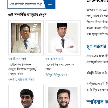
এই সম্পর্কিত হাসপাতাল দেখুন
আপনার মেরুদণ্ডের 
এই সম্পর্কিত ডাক্তার দেখুন
পারে, কারণ এই ধরণের
পিছনের নীচের দিকে শ
কখনও কখনও শরীরের অ
এবং স্নায়ুর ক্ষতি
মূল ধরণের 
মেরুদণ্ডের মধ্যে টি
ডাঃ হিতেশ গার্গ
ডাঃ রাজেশ ভর্মা
মেটাস্ট্যাসিসের ফ
অর্থোপেডিক বিশেষজ্ঞ,
অর্থোপেডিক এবং মেরুদণ্ড
মেরুদন্ড বিশেষজ্ঞ ডাক্তার/
সার্জন
বহির্মুখী টিউমারগুলি
মেরুদন্ড সার্জন
দিল্লি, দিল্লি, ভারত
গুড়গাঁও, হারিয়ানা, ভারত
এক্সট্রামাডুলারারি
কর্নের ক্রিয়াকলাপে
স্পাইনাল ক