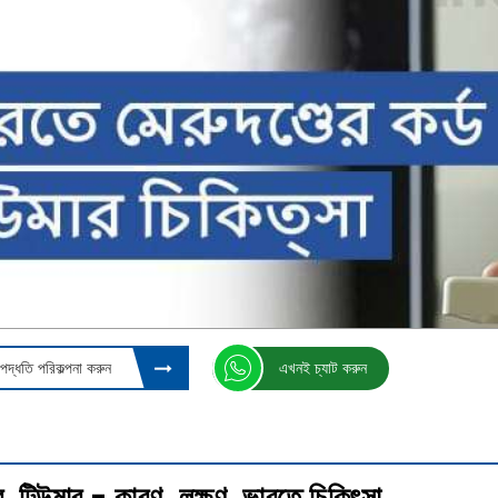
দ্ধতি পরিকল্পনা করুন
এখনই চ্যাট করুন
র টিউমার - কারণ, লক্ষণ, ভারতে চিকিৎসা