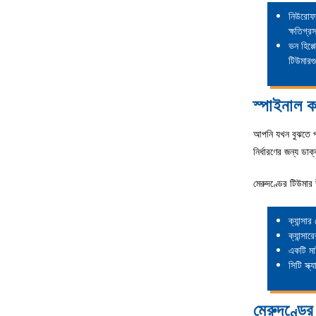
নিউরোফা
ক্ষতিগ্
ভন হিপ্প
টিউমারগু
স্পাইনাল ক
আপনি যখন বুঝতে পা
নির্ধারণের জন্য ডা
মেরুদণ্ডের টিউমার 
ক্যান্সা
ক্যান্সা
একটি মা
সিটি স্ক
মেরুদণ্ডের