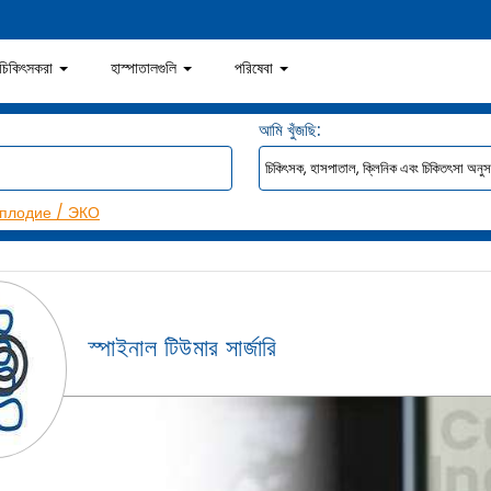
চিকিৎসকরা
হাস্পাতালগুলি
পরিষেবা
আমি খুঁজছি:
плодие / ЭКО
স্পাইনাল টিউমার সার্জারি