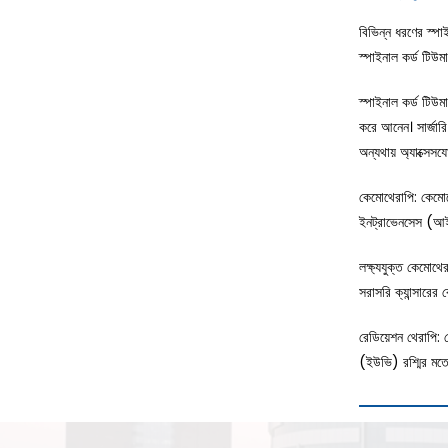
বিভিন্ন ধরণের স্পা
স্পাইনাল কর্ড টিউম
স্পাইনাল কর্ড টিউম
করে আনেন। সার্জারি
অন্যথায় অ্যাক্সেস
কেমোথেরাপি:
কেমোথে
ইনট্রাভেনসেস (আই
লক্ষ্যযুক্ত কেমোথের
সরাসরি ক্যান্সারের ক
রেডিয়েশন থেরাপি:
র
(ইউভি) রশ্মির মতো 