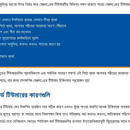
বৃদ্ধির ধরণের উপর নির্ভর করে মেরুদণ্ডের টিউমারটির বিভিন্ন লক্ষণ থাকতে পারে। মেরুদণ্ডের টিউমারগ
 যেখানে উপস্থিত রয়েছে সেখানে তীব্র ব্যথা
 পিঠে ব্যথা, আপনার শরীরের অন্যান্য অংশে পৌঁছানো
তাপ এবং শীত কম সংবেদন
ং মূত্রাশয়ের কার্যকারিতা হ্রাস
চলতে অসুবিধা, কখনও কখনও পতনের কারণ হয়
 থাকলে ব্যথা
দন্ডের টিউমারগুলির প্রাথমিকতম এবং সর্বাধিক সাধারণ লক্ষণ। এই পিঠে ব্যথা আপনার শরীরের অন্যান্য
রে, যার জন্য তাৎক্ষণিক মেরুদণ্ডের টিউমার চিকিৎসার প্রয়োজন হয়।
র্ড টিউমারের কারণগুলি
ের টিউমার কেন বিকশিত হয়েছিল তার সঠিক কারণ এখনও খুঁজে পাওয়া যায়নি। অনেক চিকিৎসক গবেষক মে
র সূত্রে প্রাপ্ত বা সময়ের সাথে বিকাশমান কিনা তাও পরিষ্কার নয়। কখনও কখনও, ক্ষতিকারক পরিবেশগত
ে। তবে বেশিরভাগ ক্ষেত্রে স্পাইনাল কর্ড টিউমারগুলির বংশগত উত্তরাধিকারসূতী সিন্ড্রোমের সাথে স