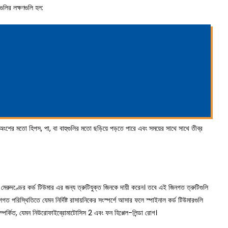
ুলির লক্ষণগুলি হল:
 অংশের মতো হিপস, পা, বা বাহুগুলির মতো ছড়িয়ে পড়তে পারে এবং সময়ের সাথে সাথে তীব্র
রুদণ্ডের কর্ড টিউমার এর জন্য ত্রুটিযুক্ত জিনকে দায়ী করেন। তবে এই জিনগত ত্রুটিগুলি
 পরিস্থিতিতে যেমন নির্দিষ্ট রাসায়নিকের সংস্পর্শে আসার ফলে স্পাইনাল কর্ড টিউমারগুলি
ম্পর্কিত, যেমন নিউরোফাইব্রোমাটোসিস 2 এবং ফন হিপ্পেল-লিন্ডা রোগ।