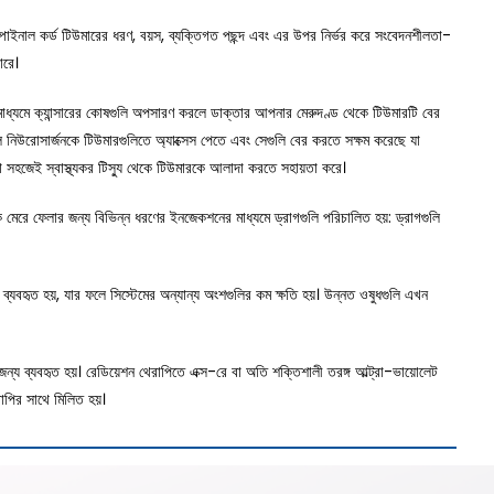
লি স্পাইনাল কর্ড টিউমারের ধরণ, বয়স, ব্যক্তিগত পছন্দ এবং এর উপর নির্ভর করে সংবেদনশীলতা-
ারে।
রির মাধ্যমে ক্যান্সারের কোষগুলি অপসারণ করলে ডাক্তার আপনার মেরুদণ্ড থেকে টিউমারটি বের
লি নিউরোসার্জনকে টিউমারগুলিতে অ্যাক্সেস পেতে এবং সেগুলি বের করতে সক্ষম করেছে যা
সকরা সহজেই স্বাস্থ্যকর টিস্যু থেকে টিউমারকে আলাদা করতে সহায়তা করে।
মেরে ফেলার জন্য বিভিন্ন ধরণের ইনজেকশনের মাধ্যমে ড্রাগগুলি পরিচালিত হয়: ড্রাগগুলি
ব্যবহৃত হয়, যার ফলে সিস্টেমের অন্যান্য অংশগুলির কম ক্ষতি হয়। উন্নত ওষুধগুলি এখন
্য ব্যবহৃত হয়। রেডিয়েশন থেরাপিতে এক্স-রে বা অতি শক্তিশালী তরঙ্গ আল্ট্রা-ভায়োলেট
রাপির সাথে মিলিত হয়।