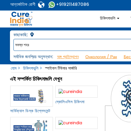
আন্তর্জাতিক রোগী
+919211487086
চিকিৎসাগুলি
কাছাকাছি:
সর্বাধিক জনপ্রিয় অনুসন্ধান:
অঙ্গ প্রতিস্থাপন
Онкология / Рак
Бес
হোম
চিকিৎসাগুুলি
স্পাইনাল টিউমার সার্জারি
এই সম্পর্কিত চিকিৎসাগুলি দেখুন
স্কোলিওসিস চিকিৎসা
সার্ভিক্যাল ডিস্ক রিপ্লেসমেন্ট