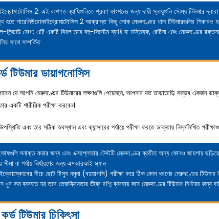
ইব্রোমাটোসিস 2:
এই বংশগত ব্যাধিগুলিতে শ্রবণ ফাংশনের জন্য দায়ী স্নায়ুগুলি সৌম্য টিউমার দ্বার
রস্থ হতে পারেনিউরোফাইব্রোমাটোসিস 2 আক্রান্ত কিছু লোক মেরুদণ্ডের খাল টিউমারগুলির শিকারও হ
েল-লিন্ডাউ রোগ:
এটি একটি বিরল তবে বহু-সিস্টেম ব্যাধি যা মস্তিষ্ক, রেটিনা এবং মেরুদণ্ডের রক্তনা
লির সাথে সম্পর্কিত
র্ড টিউমার ডায়াগনোসিস
রেন যে আপনি মেরুদণ্ডের টিউমারের লক্ষণগুলি পেয়েছেন, আপনার যত তাড়াতাড়ি সম্ভব একজন ডাক্ত
ক্তার একটি শারীরিক পরীক্ষা করবেন।
উপস্থিতি এবং তার সঠিক অবস্থান এবং ক্যান্সারের পর্যায়ে পরীক্ষা করতে ডাক্তার নিম্নলিখিত পরীক্ষা
র কোষগুলি সনাক্ত করার জন্য এবং এক্সপ্লোরার টেস্টটি মেরুদণ্ডের ব্যতীত অন্য কোনও জায়গায় ছড়িয়ে
রের সীমা বা পর্যায় নির্ধারণের জন্য এমআরআই স্ক্যান
ইক্রোস্কোপের নীচে ছোট টিস্যু নমুনা (বায়োপসি) পরীক্ষা করে ঠিক কোন ধরণের মেরুদণ্ডের টিউমার উ
্যান খুব কম ব্যবহৃত হয় তবে তেজস্ক্রিয়তার তীব্র রশ্মি ব্যবহার করে মেরুদণ্ডের টিউমার নির্ণয়ের জন্য বা
 কর্ড টিউমার চিকিৎসা