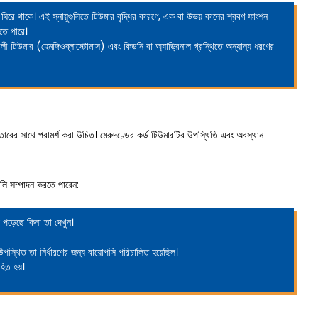
া ঘিরে থাকে। এই স্নায়ুগুলিতে টিউমার বৃদ্ধির কারণে, এক বা উভয় কানের শ্রবণ ফাংশন
তে পারে।
লী টিউমার (হেমঙ্গিওব্লাস্টোমাস) এবং কিডনি বা অ্যাড্রিনাল গ্রন্থিতে অন্যান্য ধরণের
ারের সাথে পরামর্শ করা উচিত। মেরুদণ্ডের কর্ড টিউমারটির উপস্থিতি এবং অবস্থান
গুলি সম্পাদন করতে পারেন:
 পড়েছে কিনা তা দেখুন।
পস্থিত তা নির্ধারণের জন্য বায়োপসি পরিচালিত হয়েছিল।
হিত হয়।