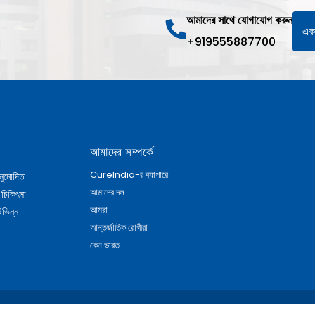
আমাদের সাথে যোগাযোগ করুন
একট
+919555887700
আমাদের সম্পর্কে
CureIndia-র ব্যাপারে
নুমোদিত
আমাদের দল
 চিকিৎসা
আমরা
িভিন্ন
আন্তর্জাতিক রোগীরা
কেন ভারত