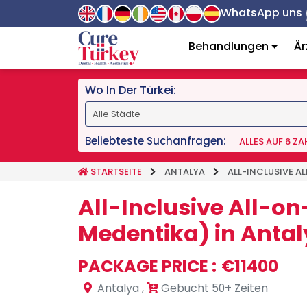
WhatsApp uns
Behandlungen
Är
Wo In Der Türkei:
Beliebteste Suchanfragen:
ALLES AUF 6 Z
STARTSEITE
ANTALYA
ALL-INCLUSIVE A
All-Inclusive All-o
Medentika) in Anta
PACKAGE PRICE :
€11400
Antalya
,
Gebucht 50+ Zeiten