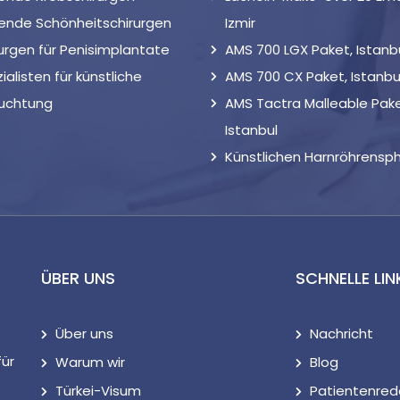
ende Schönheitschirurgen
Izmir
urgen für Penisimplantate
AMS 700 LGX Paket, Istanb
ialisten für künstliche
AMS 700 CX Paket, Istanbu
ruchtung
AMS Tactra Malleable Pake
Istanbul
Künstlichen Harnröhrensph
ÜBER UNS
SCHNELLE LIN
Über uns
Nachricht
für
Warum wir
Blog
Türkei-Visum
Patientenred