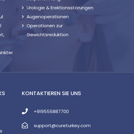
Urologie & Erektionsstörungen
ul
Augenoperationen
l
Operationen zur
t,
Gewichtsreduktion
inkter
KS
KONTAKTIEREN SIE UNS
+919555887700
support@cureturkey.com
e