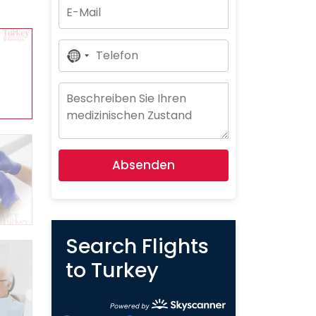
No
Country
Selected
Absenden
Search Flights
to Turkey