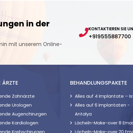
ungen in der
KONTAKTIEREN SIE U
+919555887700
min mit unserem Online-
E ÄRZTE
BEHANDLUNGSPAKETE
rende Zahnärzte
Alles auf 4 Implantate – I
ende Urologen
Alles auf 6 Implantaten -
rende Augenchirurgen
Antalya
ende Kardiologen
Lächeln-Make-over 8 Emax,
ende Krebschirurgen
Lächeln-Make-over 20 Ema