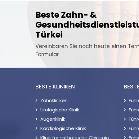
Beste Zahn- &
Gesundheitsdienstleist
Türkei
Vereinbaren Sie noch heute einen Ter
Formular
BESTE KLINIKEN
BEST
Zahnkliniken
Füh
Urologische Klinik
Führ
Augenklinik
Füh
Kardiologische Klinik
Führ
Klinik für ästhetische Chirurgie
Führ