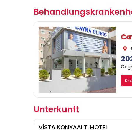
Behandlungskrankenh
Cay
A
20
Gegr
Kr
Unterkunft
VİSTA KONYAALTI HOTEL