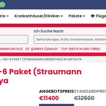
zte
Krankenhäuser/Kliniken
Pakete
Flüg
Ich Suche Nach:
AHNIMPLANTATE
DT. ŞÜKRIYE ÖZKALAY
TOP-ÄRZTE IN DER TÜRKEI
LL-ON-6 PAKET (STRAUMANN MEDENTIKA) IN ANTALYA
n-6 Paket (Straumann
lya
ANGEBOTSPREIS
STANDARDPREI
€11400
€12500