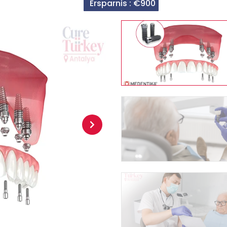
Ersparnis :
€900
Next