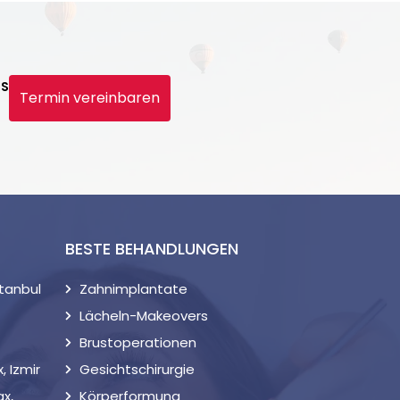
NS
Termin vereinbaren
BESTE BEHANDLUNGEN
stanbul
Zahnimplantate
Lächeln-Makeovers
Brustoperationen
 Izmir
Gesichtschirurgie
x,
Körperformung