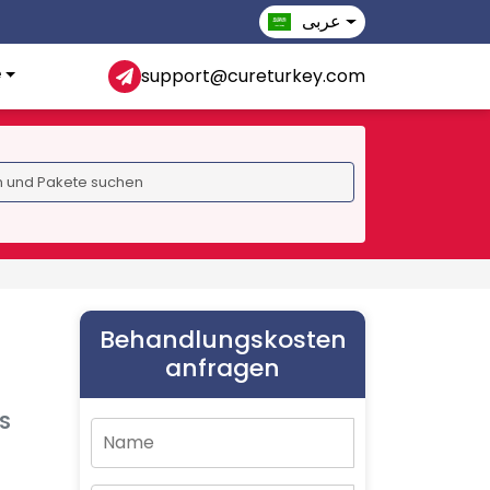
عربى
e
support@cureturkey.com
Behandlungskosten
anfragen
S