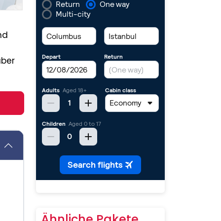
nd
über
Ähnliche Pakete