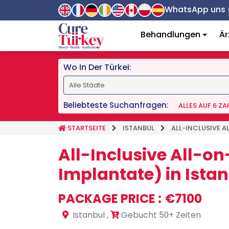
WhatsApp uns
Behandlungen
Är
Wo In Der Türkei:
Beliebteste Suchanfragen:
ALLES AUF 6 Z
STARTSEITE
ISTANBUL
ALL-INCLUSIVE A
All-Inclusive All-o
Implantate) in Ista
PACKAGE PRICE :
€7100
Istanbul
,
Gebucht 50+ Zeiten