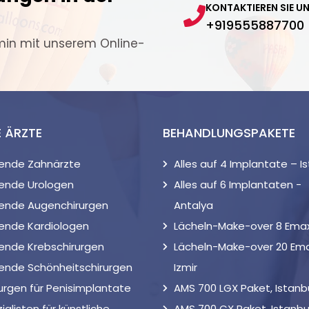
KONTAKTIEREN SIE U
+919555887700
min mit unserem Online-
E ÄRZTE
BEHANDLUNGSPAKETE
rende Zahnärzte
Alles auf 4 Implantate – I
ende Urologen
Alles auf 6 Implantaten -
rende Augenchirurgen
Antalya
ende Kardiologen
Lächeln-Make-over 8 Emax,
ende Krebschirurgen
Lächeln-Make-over 20 Ema
ende Schönheitschirurgen
Izmir
urgen für Penisimplantate
AMS 700 LGX Paket, Istanb
ialisten für künstliche
AMS 700 CX Paket, Istanbu