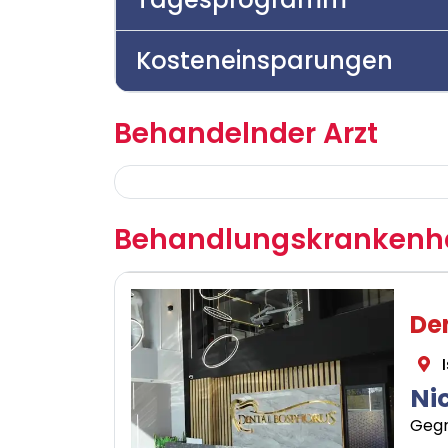
Kosteneinsparungen
Behandelnder Arzt
Behandlungskrankenh
De
I
Ni
Gegr