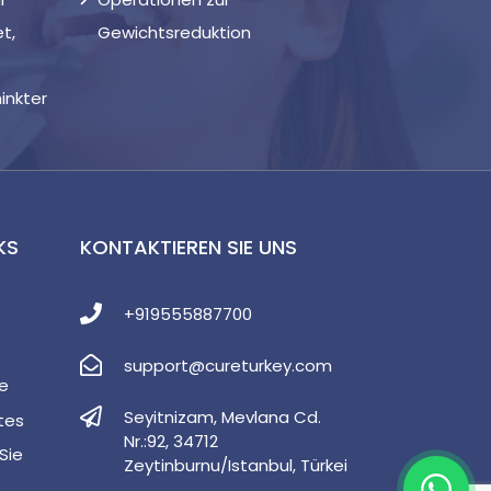
t,
Gewichtsreduktion
inkter
KS
KONTAKTIEREN SIE UNS
+919555887700
support@cureturkey.com
e
Seyitnizam, Mevlana Cd.
tes
Nr.:92, 34712
Sie
Zeytinburnu/Istanbul, Türkei