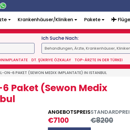
zte
Krankenhäuser/Kliniken
Pakete
Flüg
Ich Suche Nach:
AHNIMPLANTATE
DT. ŞÜKRIYE ÖZKALAY
TOP-ÄRZTE IN DER TÜRKEI
LL-ON-6 PAKET (SEWON MEDIX IMPLANTATE) IN ISTANBUL
n-6 Paket (Sewon Medix
nbul
ANGEBOTSPREIS
STANDARDPREI
€7100
€8200