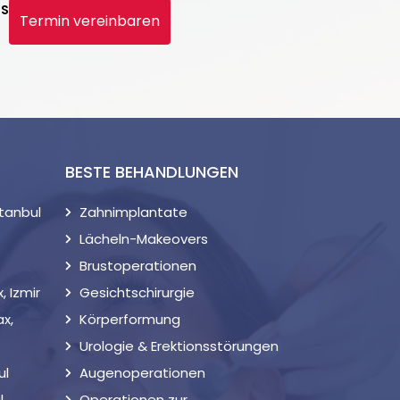
NS
Termin vereinbaren
BESTE BEHANDLUNGEN
stanbul
Zahnimplantate
Lächeln-Makeovers
Brustoperationen
 Izmir
Gesichtschirurgie
x,
Körperformung
Urologie & Erektionsstörungen
ul
Augenoperationen
l
Operationen zur