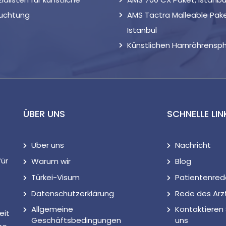
ruchtung
AMS Tactra Malleable Pake
Istanbul
Künstlichen Harnröhrensph
ÜBER UNS
SCHNELLE LIN
Über uns
Nachricht
für
Warum wir
Blog
Türkei-Visum
Patientenred
Datenschutzerklärung
Rede des Arz
Allgemeine
Kontaktieren 
eit
Geschäftsbedingungen
uns