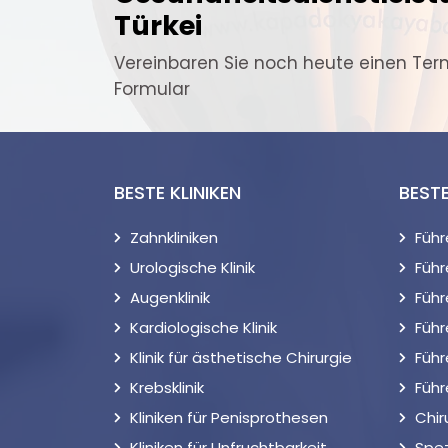
Türkei
Vereinbaren Sie noch heute einen Ter
Formular
BESTE KLINIKEN
BEST
Zahnkliniken
Füh
Urologische Klinik
Führ
Augenklinik
Füh
Kardiologische Klinik
Führ
Klinik für ästhetische Chirurgie
Führ
Krebsklinik
Führ
Kliniken für Penisprothesen
Chir
Kliniken für Unfruchtbarkeit
Spez