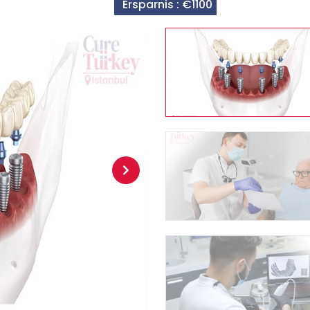
Ersparnis :
€1100
Next