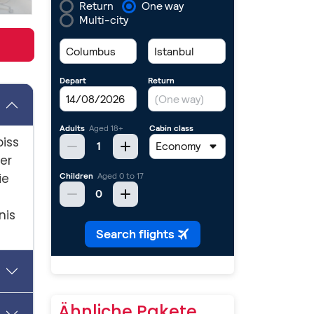
biss
er
ie
nis
Ähnliche Pakete