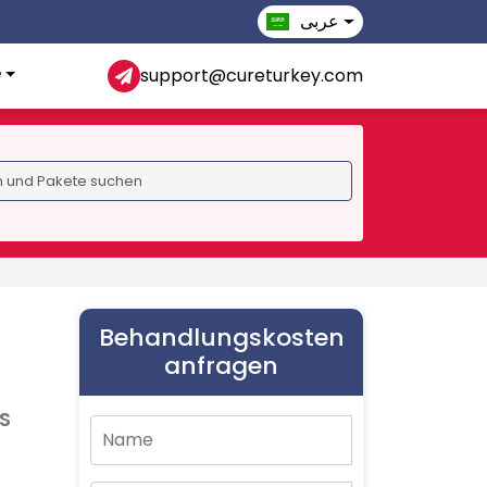
عربى
e
support@cureturkey.com
Behandlungskosten
anfragen
S