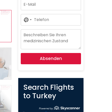
No
Country
Selected
Absenden
Search Flights
to Turkey