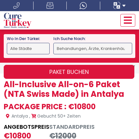
Wo In Der Türkei:
Ich Suche Nach:
STARTSEITE
ANTALYA
ALL-INCLUSIVE ALL-ON-6 PAKET 
PAKET BUCHEN
All-Inclusive All-on-6 Paket
(NTA Swiss Made) in Antalya
PACKAGE PRICE :
€10800
Antalya
,
Gebucht 50+ Zeiten
ANGEBOTSPREIS
STANDARDPREIS
€10800
€12000