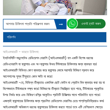
এখনই চ্যাট করুন
আপনার চিকিৎসা পদ্ধতি পরিকল্পনা করুন
পরিদর্শন
আইএমআরটি - ভারতে চিকিৎসা:
ইনটেনসিটি-মডুলেটেড রেডিয়েশন থেরাপি (আইএমআরটি) হল একটি বিশেষ ধরনের
রেডিওথেরাপি যা ক্যান্সার এবং অ-ক্যান্সার উভয় টিউমারের চিকিৎসার জন্য ব্যবহৃত হয়।
আইএমআরটি বিভিন্ন কোণ ব্যবহার করে ক্যান্সার কোষে সরাসরি বিকিরণ প্রদান করে
আশেপাশের সুস্থ টিস্যুতে কোন ক্ষতি না করে।
আইএমআরটি -তে, বিভিন্ন তীব্রতার একাধিক ছোট ফোটন বা প্রোটন বিম ব্যবহার করা হয় যা
বিশেষভাবে টিউমারকে লক্ষ্য করে। বিকিরণের তীব্রতা নিয়ন্ত্রিত হতে পারে, টিউমারের প্রকৃতির
উপর নির্ভর করে এবং বিকিরণ রশ্মির আকৃতিও প্রতিটি চিকিত্সার সাথে পরিবর্তিত হতে পারে।
এজন্যই ক্যান্সারের চিকিৎসার জন্য প্রচলিত রেডিয়েশন থেরাপির চেয়ে পার্শ্বপ্রতিক্রিয়াও কম।
আইএমআরটি অধিকাংশ ধরনের ক্যান্সারের চিকিৎসা করতে পারে। তবে এটি বেশিরভাগ ক্ষেত্রে