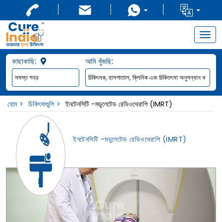
Togg
navig
কাছাকাছি:
আমি খুঁজছি:
হোম
চিকিৎসাগুুলি
ইনটেনসিটি -মডুলেটেড রেডিওথেরাপি (IMRT)
ইনটেনসিটি -মডুলেটেড রেডিওথেরাপি (IMRT)