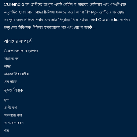
CureIndia হল রোগীদের তথ্যের একটি পোর্টাল যা ভারতের জেসিআই এবং এনএবিএইচ
অনুমোদিত হাসপাতালে তাদের চিকিৎসা সহজতর করে। আমরা বিশ্বজুড়ে রোগীদের স্বাস্থ্যের
অবস্থার জন্য চিকিৎসা করার সময় জ্ঞাত সিদ্ধান্ত নিতে সহায়তা করি। CureIndia আপনার
জন্য সেরা চিকিৎসক, বিভিন্ন হাসপাতালের শর্ত এবং রোগের জন�...
আমাদের সম্পর্কে
CureIndia-র ব্যাপারে
আমাদের দল
আমরা
আন্তর্জাতিক রোগীরা
কেন ভারত
দ্রুত লিঙ্ক
ব্লগ
রোগীর কথা
ডাক্তারের কথা
যোগাযোগ করুন
খবর