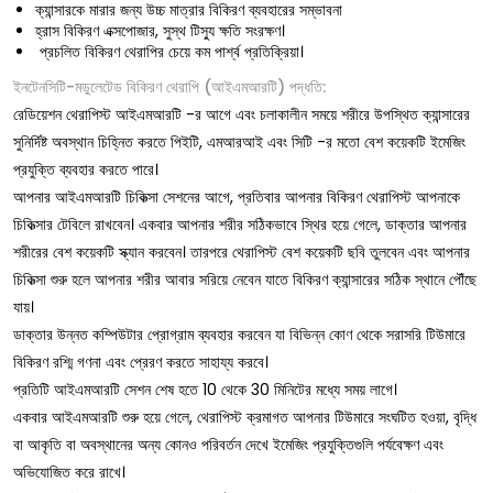
ক্যান্সারকে মারার জন্য উচ্চ মাত্রার বিকিরণ ব্যবহারের সম্ভাবনা
হ্রাস বিকিরণ এক্সপোজার, সুস্থ টিস্যু ক্ষতি সংরক্ষণ।
প্রচলিত বিকিরণ থেরাপির চেয়ে কম পার্শ্ব প্রতিক্রিয়া।
ইনটেনসিটি-মডুলেটেড বিকিরণ থেরাপি (আইএমআরটি) পদ্ধতি:
রেডিয়েশন থেরাপিস্ট আইএমআরটি -র আগে এবং চলাকালীন সময়ে শরীরে উপস্থিত ক্যান্সারের
সুনির্দিষ্ট অবস্থান চিহ্নিত করতে পিইটি, এমআরআই এবং সিটি -র মতো বেশ কয়েকটি ইমেজিং
প্রযুক্তি ব্যবহার করতে পারে।
আপনার আইএমআরটি চিকিত্সা সেশনের আগে, প্রতিবার আপনার বিকিরণ থেরাপিস্ট আপনাকে
চিকিত্সার টেবিলে রাখবেন। একবার আপনার শরীর সঠিকভাবে স্থির হয়ে গেলে, ডাক্তার আপনার
শরীরের বেশ কয়েকটি স্ক্যান করবেন। তারপরে থেরাপিস্ট বেশ কয়েকটি ছবি তুলবেন এবং আপনার
চিকিত্সা শুরু হলে আপনার শরীর আবার সরিয়ে নেবেন যাতে বিকিরণ ক্যান্সারের সঠিক স্থানে পৌঁছে
যায়।
ডাক্তার উন্নত কম্পিউটার প্রোগ্রাম ব্যবহার করবেন যা বিভিন্ন কোণ থেকে সরাসরি টিউমারে
বিকিরণ রশ্মি গণনা এবং প্রেরণ করতে সাহায্য করবে।
প্রতিটি আইএমআরটি সেশন শেষ হতে 10 থেকে 30 মিনিটের মধ্যে সময় লাগে।
একবার আইএমআরটি শুরু হয়ে গেলে, থেরাপিস্ট ক্রমাগত আপনার টিউমারে সংঘটিত হওয়া, বৃদ্ধি
বা আকৃতি বা অবস্থানের অন্য কোনও পরিবর্তন দেখে ইমেজিং প্রযুক্তিগুলি পর্যবেক্ষণ এবং
অভিযোজিত করে রাখে।