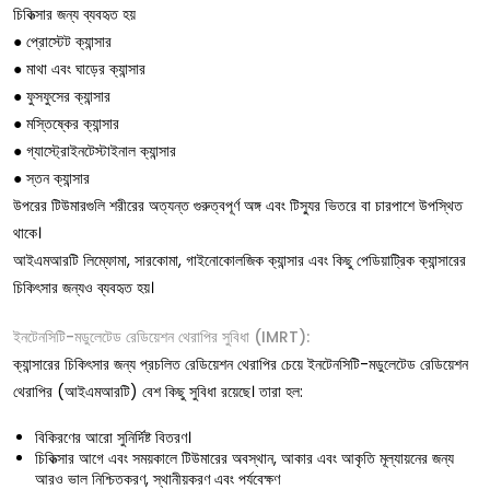
চিকিত্সার জন্য ব্যবহৃত হয়
● প্রোস্টেট ক্যান্সার
● মাথা এবং ঘাড়ের ক্যান্সার
● ফুসফুসের ক্যান্সার
● মস্তিষ্কের ক্যান্সার
● গ্যাস্ট্রোইনটেস্টাইনাল ক্যান্সার
● স্তন ক্যান্সার
উপরের টিউমারগুলি শরীরের অত্যন্ত গুরুত্বপূর্ণ অঙ্গ এবং টিস্যুর ভিতরে বা চারপাশে উপস্থিত
থাকে।
আইএমআরটি লিম্ফোমা, সারকোমা, গাইনোকোলজিক ক্যান্সার এবং কিছু পেডিয়াট্রিক ক্যান্সারের
চিকিৎসার জন্যও ব্যবহৃত হয়।
ইনটেনসিটি-মডুলেটেড রেডিয়েশন থেরাপির সুবিধা (IMRT):
ক্যান্সারের চিকিৎসার জন্য প্রচলিত রেডিয়েশন থেরাপির চেয়ে ইনটেনসিটি-মডুলেটেড রেডিয়েশন
থেরাপির (আইএমআরটি) বেশ কিছু সুবিধা রয়েছে। তারা হল:
বিকিরণের আরো সুনির্দিষ্ট বিতরণ।
চিকিত্সার আগে এবং সময়কালে টিউমারের অবস্থান, আকার এবং আকৃতি মূল্যায়নের জন্য
আরও ভাল নিশ্চিতকরণ, স্থানীয়করণ এবং পর্যবেক্ষণ