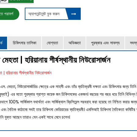
ে পরামর্শ
অ্যাপয়েন্টমেন্ট বুক করুন
কে
চিকিৎসার তালিকা
যোগ্যতা
অভিজ্ঞতা
পুরষ্কার এবং সাফল্য
সদস্
মেহতা | হরিয়ানায় শীর্ষস্থানীয় নিউরোসার্জন
স. মেহতা, নিউরোসার্জারির ক্ষেত্রে এক সাহসী এবং তাঁর ব্যতিক্রমী দক্ষতা এবং চিকিৎসার জন্য তিনি বি
-মুম্বাই) এর মতো পুরষ্কার প্রাপ্ত কয়েক জন চিকিৎসকের একজন। বছরের পর বছর ধরে তিনি বিভিন্ন ক
ভাগে 100% সার্জিকাল যথার্থতা এবং সার্জিক্যাল ব্রিলিয়েন্স সরবরাহ করা হয়েছে তা নিশ্চিত করার জন্য
বং নৈতিক কাঠামো সবই তার চিকিৎসা কেরিয়ারের ব্যতিক্রমী। এমসিআই চিকিৎসা নৈতিকতা কমিটির অং
তিনি যুক্ত আছেন তারাও যেন একই সাথে মেনে চলেন।