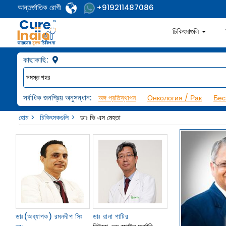
আন্তর্জাতিক রোগী
+919211487086
চিকিৎসাগুলি
কাছাকাছি:
সর্বাধিক জনপ্রিয় অনুসন্ধান:
অঙ্গ প্রতিস্থাপন
Онкология / Рак
Бес
হোম
চিকিৎসকগুলি
ডাঃ ভি এস মেহতা
ডাঃ(অধ্যাপক) রমনদীপ সিং
ডাঃ রানা পাটির