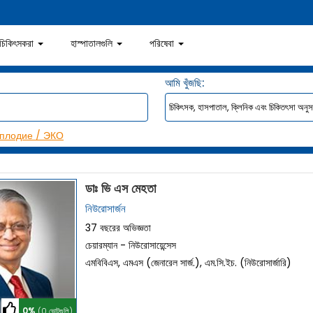
চিকিৎসকরা
হাস্পাতালগুলি
পরিষেবা
আমি খুঁজছি:
плодие / ЭКО
ডাঃ ভি এস মেহতা
নিউরোসার্জন
37 বছরের অভিজ্ঞতা
চেয়ারম্যান - নিউরোসায়েন্সেস
এমবিবিএস, এমএস (জেনারেল সার্জ.), এম.সি.ইচ. (নিউরোসার্জারি)
0%
(0 ভোটগুলি)