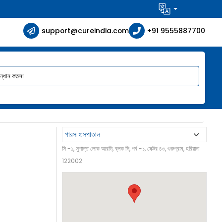
support@cureindia.com
+91 9555887700
সি -১, সুশান্ত লোক আরডি, ব্লক সি, পর্ব -১, সেক্টর ৪৩, গুরুগ্রাম, হরিয়ানা
122002