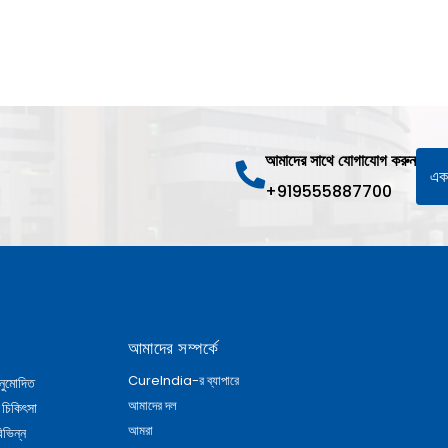
আমাদের সাথে যোগাযোগ করুন
একট
+919555887700
আমাদের সম্পর্কে
CureIndia-র ব্যাপারে
নুমোদিত
আমাদের দল
 চিকিৎসা
আমরা
িভিন্ন