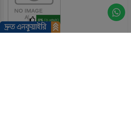
0%
(0 ভোটগুলি)
ডাঃ শিল্পী ভাদানী
প্লাস্টিক ও পুনর্গঠনকারী সার্জন
13 বছরের অভিজ্ঞতা
পরামর্শদাতা - প্লাস্টিক ও কসমেটিক সার্জারি
এমবিবিএস, এমএস - জেনারেল সার্জারি, এমসিএইচ
অ্যাপয়েন্টমেন্ট বুক করুন
ভিডিওতে পরামর্শ