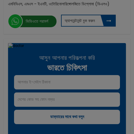
এমবিবিএস, এমএস - ইএনটি, ওটোরিনোলারিঙ্গোলজিতে ডিপ্লোমা (ডিএলও)
অ্যাপয়েন্টমেন্ট বুক করুন
ভিডিওতে পরামর্শ
আসুন আপনার পরিকল্পনা করি
ভারতে চিকিৎসা