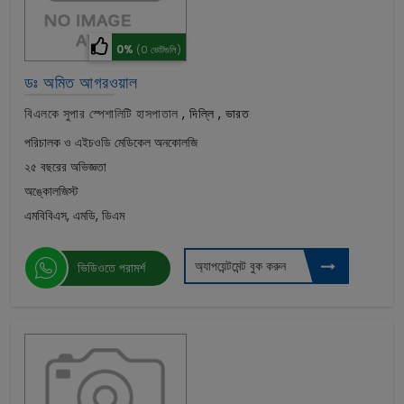
0%
(0 ভোটগুলি)
ডঃ অমিত আগরওয়াল
বিএলকে সুপার স্পেশালিটি হাসপাতাল
,
দিল্লি , ভারত
পরিচালক ও এইচওডি মেডিকেল অনকোলজি
২৫ বছরের অভিজ্ঞতা
অঙ্কোলজিস্ট
এমবিবিএস, এমডি, ডিএম
অ্যাপয়েন্টমেন্ট বুক করুন
ভিডিওতে পরামর্শ