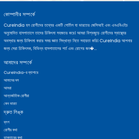
কোম্পানীর সম্পর্কে
CureIndia হল রোগীদের তথ্যের একটি পোর্টাল যা ভারতের জেসিআই এবং এনএবিএইচ
অনুমোদিত হাসপাতালে তাদের চিকিৎসা সহজতর করে। আমরা বিশ্বজুড়ে রোগীদের স্বাস্থ্যের
অবস্থার জন্য চিকিৎসা করার সময় জ্ঞাত সিদ্ধান্ত নিতে সহায়তা করি। CureIndia আপনার
জন্য সেরা চিকিৎসক, বিভিন্ন হাসপাতালের শর্ত এবং রোগের জন�...
আমাদের সম্পর্কে
CureIndia-র ব্যাপারে
আমাদের দল
আমরা
আন্তর্জাতিক রোগীরা
কেন ভারত
দ্রুত লিঙ্ক
ব্লগ
রোগীর কথা
ডাক্তারের কথা