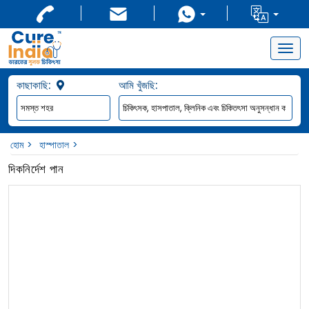
Togg
navig
কাছাকাছি:
আমি খুঁজছি:
হোম
হাস্পাতাল
দিকনির্দেশ পান