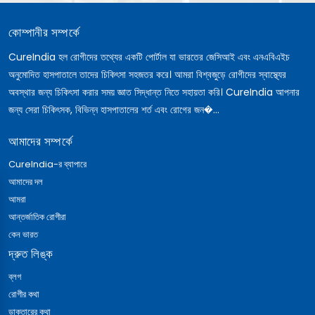
কোম্পানীর সম্পর্কে
CureIndia হল রোগীদের তথ্যের একটি পোর্টাল যা ভারতের জেসিআই এবং এনএবিএইচ
অনুমোদিত হাসপাতালে তাদের চিকিৎসা সহজতর করে। আমরা বিশ্বজুড়ে রোগীদের স্বাস্থ্যের
অবস্থার জন্য চিকিৎসা করার সময় জ্ঞাত সিদ্ধান্ত নিতে সহায়তা করি। CureIndia আপনার
জন্য সেরা চিকিৎসক, বিভিন্ন হাসপাতালের শর্ত এবং রোগের জন�...
আমাদের সম্পর্কে
CureIndia-র ব্যাপারে
আমাদের দল
আমরা
আন্তর্জাতিক রোগীরা
কেন ভারত
দ্রুত লিঙ্ক
ব্লগ
রোগীর কথা
ডাক্তারের কথা