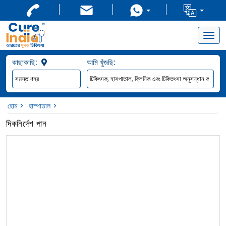
Togg
navig
কাছাকাছি:
আমি খুঁজছি:
হোম
হাস্পাতাল
দিকনির্দেশ পান