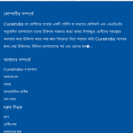
কোম্পানীর সম্পর্কে
CureIndia হল রোগীদের তথ্যের একটি পোর্টাল যা ভারতের জেসিআই এবং এনএবিএইচ
অনুমোদিত হাসপাতালে তাদের চিকিৎসা সহজতর করে। আমরা বিশ্বজুড়ে রোগীদের স্বাস্থ্যের
অবস্থার জন্য চিকিৎসা করার সময় জ্ঞাত সিদ্ধান্ত নিতে সহায়তা করি। CureIndia আপনার
জন্য সেরা চিকিৎসক, বিভিন্ন হাসপাতালের শর্ত এবং রোগের জন�...
আমাদের সম্পর্কে
CureIndia-র ব্যাপারে
আমাদের দল
আমরা
আন্তর্জাতিক রোগীরা
কেন ভারত
দ্রুত লিঙ্ক
ব্লগ
রোগীর কথা
ডাক্তারের কথা