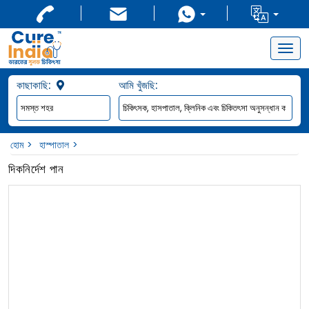
Togg
navig
কাছাকাছি:
আমি খুঁজছি:
হোম
হাস্পাতাল
দিকনির্দেশ পান