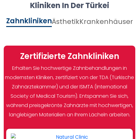
Kliniken In Der Türkei
Zahnkliniken
Ästhetik
Krankenhäuser
Zertifizierte Zahnkliniken
Erhalten Sie hochwertige Zahnbehandlungen in
modernsten Kliniken, zertifiziert von der TDA (Türkische
Zahnärztekammer) und der ISMTA (International
Society of Medical Tourism). Entspannen Sie sich,
während preisgekrönte Zahnärzte mit hochwertigen,
langlebigen Materialien an Ihrem Lächeln arbeiten.