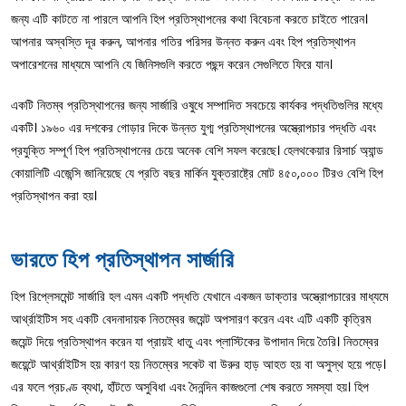
জন্য এটি কাটতে না পারলে আপনি হিপ প্রতিস্থাপনের কথা বিবেচনা করতে চাইতে পারেন।
আপনার অস্বস্তি দূর করুন, আপনার গতির পরিসর উন্নত করুন এবং হিপ প্রতিস্থাপন
অপারেশনের মাধ্যমে আপনি যে জিনিসগুলি করতে পছন্দ করেন সেগুলিতে ফিরে যান।
একটি নিতম্ব প্রতিস্থাপনের জন্য সার্জারি ওষুধে সম্পাদিত সবচেয়ে কার্যকর পদ্ধতিগুলির মধ্যে
একটি। ১৯৬০ এর দশকের গোড়ার দিকে উন্নত যুগ্ম প্রতিস্থাপনের অস্ত্রোপচার পদ্ধতি এবং
প্রযুক্তি সম্পূর্ণ হিপ প্রতিস্থাপনের চেয়ে অনেক বেশি সফল করেছে। হেলথকেয়ার রিসার্চ অ্যান্ড
কোয়ালিটি এজেন্সি জানিয়েছে যে প্রতি বছর মার্কিন যুক্তরাষ্ট্রে মোট ৪৫০,০০০ টিরও বেশি হিপ
প্রতিস্থাপন করা হয়।
ভারতে হিপ প্রতিস্থাপন সার্জারি
হিপ রিপ্লেসমেন্ট সার্জারি হল এমন একটি পদ্ধতি যেখানে একজন ডাক্তার অস্ত্রোপচারের মাধ্যমে
আর্থ্রাইটিস সহ একটি বেদনাদায়ক নিতম্বের জয়েন্ট অপসারণ করেন এবং এটি একটি কৃত্রিম
জয়েন্ট দিয়ে প্রতিস্থাপন করেন যা প্রায়ই ধাতু এবং প্লাস্টিকের উপাদান দিয়ে তৈরি। নিতম্বের
জয়েন্টে আর্থ্রাইটিস হয় কারণ হয় নিতম্বের সকেট বা উরুর হাড় আহত হয় বা অসুস্থ হয়ে পড়ে।
এর ফলে প্রচণ্ড ব্যথা, হাঁটতে অসুবিধা এবং দৈনন্দিন কাজগুলো শেষ করতে সমস্যা হয়। হিপ