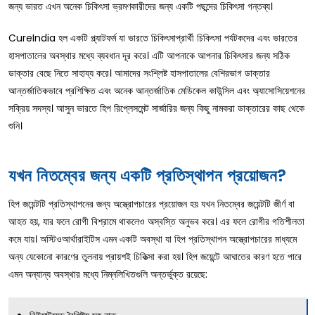
জন্য ভারত এখন অনেক চিকিৎসা ভ্রমণকারীদের জন্য একটি পছন্দের চিকিৎসা গন্তব্য।
CureIndia হল একটি প্ল্যাটফর্ম যা ভারতে চিকিৎসাপ্রার্থী চিকিৎসা পর্যটকদের এবং ভারতের
হাসপাতালের অবস্থার মধ্যে ব্যবধান দূর করে। এটি আপনাকে আপনার চিকিৎসার জন্য সঠিক
ডাক্তার বেছে নিতে সাহায্য করে। আমাদের সংশ্লিষ্ট হাসপাতালের বেশিরভাগ ডাক্তার
আন্তর্জাতিকভাবে প্রশিক্ষিত এবং অনেক আন্তর্জাতিক মেডিকেল কাউন্সিল এবং অ্যাসোসিয়েশনের
সক্রিয় সদস্য। আসুন ভারতে হিপ রিপ্লেসমেন্ট সার্জারির জন্য কিছু নামকরা ডাক্তারের কাছ থেকে
শুনি।
যখন নিতম্বের জন্য একটি প্রতিস্থাপন প্রয়োজন?
হিপ জয়েন্টটি প্রতিস্থাপনের জন্য অস্ত্রোপচারের প্রয়োজন হয় যখন নিতম্বের জয়েন্টটি জীর্ণ বা
আহত হয়, যার ফলে রোগী বিশ্রামে থাকলেও অস্বস্তি অনুভব করে। এর ফলে রোগীর গতিশীলতা
কমে যায়। অস্টিওআর্থারাইটিস এমন একটি অবস্থা যা হিপ প্রতিস্থাপন অস্ত্রোপচারের মাধ্যমে
অন্য যেকোনো কারণের তুলনায় প্রায়শই চিকিত্সা করা হয়। হিপ জয়েন্টে আঘাতের কারণ হতে পারে
এমন অন্যান্য অবস্থার মধ্যে নিম্নলিখিতগুলি অন্তর্ভুক্ত রয়েছে: