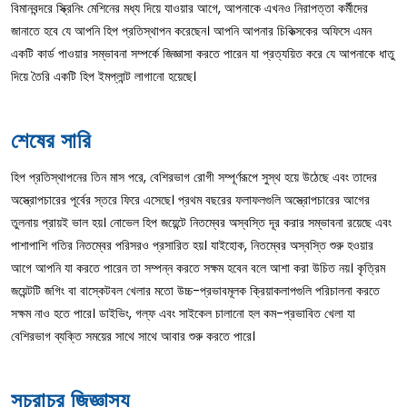
বিমানবন্দরে স্ক্রিনিং মেশিনের মধ্য দিয়ে যাওয়ার আগে, আপনাকে এখনও নিরাপত্তা কর্মীদের
জানাতে হবে যে আপনি হিপ প্রতিস্থাপন করেছেন। আপনি আপনার চিকিত্সকের অফিসে এমন
একটি কার্ড পাওয়ার সম্ভাবনা সম্পর্কে জিজ্ঞাসা করতে পারেন যা প্রত্যয়িত করে যে আপনাকে ধাতু
দিয়ে তৈরি একটি হিপ ইমপ্লান্ট লাগানো হয়েছে।
শেষের সারি
হিপ প্রতিস্থাপনের তিন মাস পরে, বেশিরভাগ রোগী সম্পূর্ণরূপে সুস্থ হয়ে উঠেছে এবং তাদের
অস্ত্রোপচারের পূর্বের স্তরে ফিরে এসেছে। প্রথম বছরের ফলাফলগুলি অস্ত্রোপচারের আগের
তুলনায় প্রায়ই ভাল হয়। নোভেল হিপ জয়েন্টে নিতম্বের অস্বস্তি দূর করার সম্ভাবনা রয়েছে এবং
পাশাপাশি গতির নিতম্বের পরিসরও প্রসারিত হয়। যাইহোক, নিতম্বের অস্বস্তি শুরু হওয়ার
আগে আপনি যা করতে পারেন তা সম্পন্ন করতে সক্ষম হবেন বলে আশা করা উচিত নয়। কৃত্রিম
জয়েন্টটি জগিং বা বাস্কেটবল খেলার মতো উচ্চ-প্রভাবমূলক ক্রিয়াকলাপগুলি পরিচালনা করতে
সক্ষম নাও হতে পারে। ডাইভিং, গল্ফ এবং সাইকেল চালানো হল কম-প্রভাবিত খেলা যা
বেশিরভাগ ব্যক্তি সময়ের সাথে সাথে আবার শুরু করতে পারে।
সচরাচর জিজ্ঞাস্য