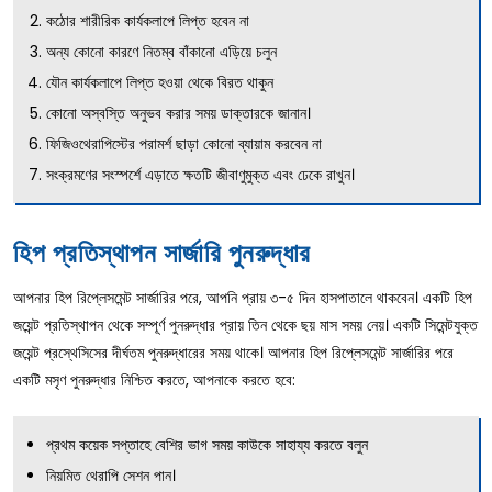
কঠোর শারীরিক কার্যকলাপে লিপ্ত হবেন না
অন্য কোনো কারণে নিতম্ব বাঁকানো এড়িয়ে চলুন
যৌন কার্যকলাপে লিপ্ত হওয়া থেকে বিরত থাকুন
কোনো অস্বস্তি অনুভব করার সময় ডাক্তারকে জানান।
ফিজিওথেরাপিস্টের পরামর্শ ছাড়া কোনো ব্যায়াম করবেন না
সংক্রমণের সংস্পর্শে এড়াতে ক্ষতটি জীবাণুমুক্ত এবং ঢেকে রাখুন।
হিপ প্রতিস্থাপন সার্জারি পুনরুদ্ধার
আপনার হিপ রিপ্লেসমেন্ট সার্জারির পরে, আপনি প্রায় ৩-৫ দিন হাসপাতালে থাকবেন। একটি হিপ
জয়েন্ট প্রতিস্থাপন থেকে সম্পূর্ণ পুনরুদ্ধার প্রায় তিন থেকে ছয় মাস সময় নেয়। একটি সিমেন্টযুক্ত
জয়েন্ট প্রস্থেসিসের দীর্ঘতম পুনরুদ্ধারের সময় থাকে। আপনার হিপ রিপ্লেসমেন্ট সার্জারির পরে
একটি মসৃণ পুনরুদ্ধার নিশ্চিত করতে, আপনাকে করতে হবে:
প্রথম কয়েক সপ্তাহে বেশির ভাগ সময় কাউকে সাহায্য করতে বলুন
নিয়মিত থেরাপি সেশন পান।