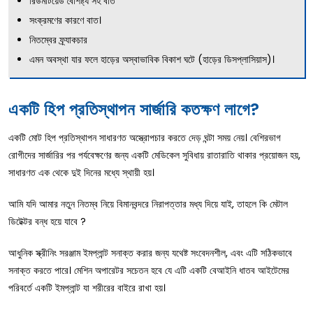
রিউমাটয়েড বৈশিষ্ট্য সহ বাত
সংক্রমণের কারণে বাত।
নিতম্বের ফ্র্যাকচার
এমন অবস্থা যার ফলে হাড়ের অস্বাভাবিক বিকাশ ঘটে (হাড়ের ডিসপ্লাসিয়াস)।
একটি হিপ প্রতিস্থাপন সার্জারি কতক্ষণ লাগে?
একটি মোট হিপ প্রতিস্থাপন সাধারণত অস্ত্রোপচার করতে দেড় ঘন্টা সময় নেয়। বেশিরভাগ
রোগীদের সার্জারির পর পর্যবেক্ষণের জন্য একটি মেডিকেল সুবিধায় রাতারাতি থাকার প্রয়োজন হয়,
সাধারণত এক থেকে দুই দিনের মধ্যে স্থায়ী হয়।
আমি যদি আমার নতুন নিতম্ব নিয়ে বিমানবন্দরে নিরাপত্তার মধ্য দিয়ে যাই, তাহলে কি মেটাল
ডিটেক্টর বন্ধ হয়ে যাবে ?
আধুনিক স্ক্রীনিং সরঞ্জাম ইমপ্লান্ট সনাক্ত করার জন্য যথেষ্ট সংবেদনশীল, এবং এটি সঠিকভাবে
সনাক্ত করতে পারে। মেশিন অপারেটর সচেতন হবে যে এটি একটি বেআইনি ধাতব আইটেমের
পরিবর্তে একটি ইমপ্লান্ট যা শরীরের বাইরে রাখা হয়।