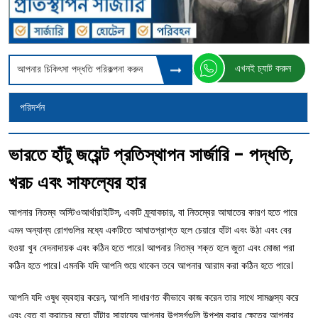
এখনই চ্যাট করুন
আপনার চিকিৎসা পদ্ধতি পরিকল্পনা করুন
পরিদর্শন
ভারতে হাঁটু জয়েন্ট প্রতিস্থাপন সার্জারি - পদ্ধতি,
খরচ এবং সাফল্যের হার
আপনার নিতম্ব অস্টিওআর্থারাইটিস, একটি ফ্র্যাকচার, বা নিতম্বের আঘাতের কারণ হতে পারে
এমন অন্যান্য রোগগুলির মধ্যে একটিতে আঘাতপ্রাপ্ত হলে চেয়ারে হাঁটা এবং উঠা এবং বের
হওয়া খুব বেদনাদায়ক এবং কঠিন হতে পারে। আপনার নিতম্ব শক্ত হলে জুতা এবং মোজা পরা
কঠিন হতে পারে। এমনকি যদি আপনি শুয়ে থাকেন তবে আপনার আরাম করা কঠিন হতে পারে।
আপনি যদি ওষুধ ব্যবহার করেন, আপনি সাধারণত কীভাবে কাজ করেন তার সাথে সামঞ্জস্য করে
এবং বেত বা ক্রাচের মতো হাঁটার সাহায্যে আপনার উপসর্গগুলি উপশম করার ক্ষেত্রে আপনার