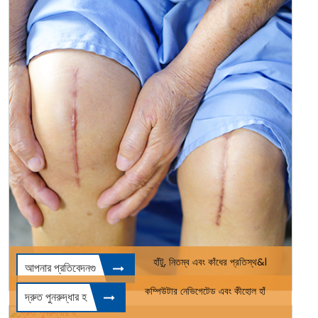
হাঁটু, নিতম্ব এবং কাঁধের প্রতিস্থ&l
আপনার প্রতিবেদনগু
কম্পিউটার নেভিগেটেড এবং কীহোল হাঁ
দ্রুত পুনরুদ্ধার হ