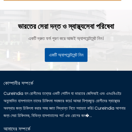
ভারতের সেরা দন্ত ও স্বাস্থ্যসেবা পরিষেবা
একটি দ্রুত ফর্ম পূরণ করে আজই অ্যাপয়েন্টমেন্ট নিন।
একটি অ্যাপয়েন্টমেন্ট নিন
কোম্পানীর সম্পর্কে
CureIndia হল রোগীদের তথ্যের একটি পোর্টাল যা ভারতের জেসিআই এবং এনএবিএইচ
অনুমোদিত হাসপাতালে তাদের চিকিৎসা সহজতর করে। আমরা বিশ্বজুড়ে রোগীদের স্বাস্থ্যের
অবস্থার জন্য চিকিৎসা করার সময় জ্ঞাত সিদ্ধান্ত নিতে সহায়তা করি। CureIndia আপনার
জন্য সেরা চিকিৎসক, বিভিন্ন হাসপাতালের শর্ত এবং রোগের জন�...
আমাদের সম্পর্কে