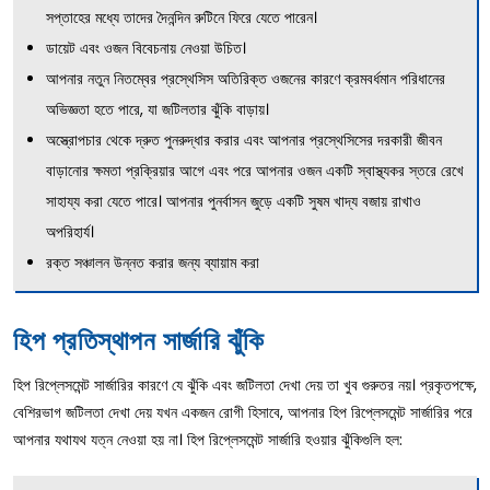
সপ্তাহের মধ্যে তাদের দৈনন্দিন রুটিনে ফিরে যেতে পারেন।
ডায়েট এবং ওজন বিবেচনায় নেওয়া উচিত।
আপনার নতুন নিতম্বের প্রস্থেসিস অতিরিক্ত ওজনের কারণে ক্রমবর্ধমান পরিধানের
অভিজ্ঞতা হতে পারে, যা জটিলতার ঝুঁকি বাড়ায়।
অস্ত্রোপচার থেকে দ্রুত পুনরুদ্ধার করার এবং আপনার প্রস্থেসিসের দরকারী জীবন
বাড়ানোর ক্ষমতা প্রক্রিয়ার আগে এবং পরে আপনার ওজন একটি স্বাস্থ্যকর স্তরে রেখে
সাহায্য করা যেতে পারে। আপনার পুনর্বাসন জুড়ে একটি সুষম খাদ্য বজায় রাখাও
অপরিহার্য।
রক্ত সঞ্চালন উন্নত করার জন্য ব্যায়াম করা
হিপ প্রতিস্থাপন সার্জারি ঝুঁকি
হিপ রিপ্লেসমেন্ট সার্জারির কারণে যে ঝুঁকি এবং জটিলতা দেখা দেয় তা খুব গুরুতর নয়। প্রকৃতপক্ষে,
বেশিরভাগ জটিলতা দেখা দেয় যখন একজন রোগী হিসাবে, আপনার হিপ রিপ্লেসমেন্ট সার্জারির পরে
আপনার যথাযথ যত্ন নেওয়া হয় না। হিপ রিপ্লেসমেন্ট সার্জারি হওয়ার ঝুঁকিগুলি হল: