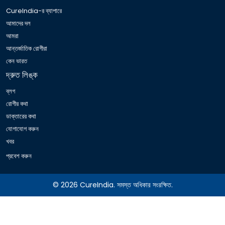
CureIndia-র ব্যাপারে
আমাদের দল
আমরা
আন্তর্জাতিক রোগীরা
কেন ভারত
দ্রুত লিঙ্ক
ব্লগ
রোগীর কথা
ডাক্তারের কথা
যোগাযোগ করুন
খবর
প্রবেশ করুন
© 2026 CureIndia. সমস্ত অধিকার সংরক্ষিত.