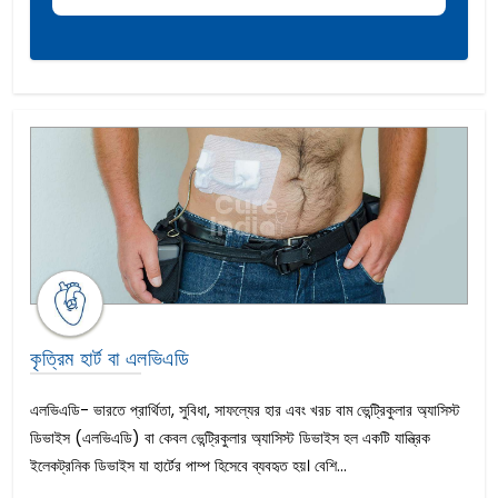
কৃত্রিম হার্ট বা এলভিএডি
এলভিএডি- ভারতে প্রার্থিতা, সুবিধা, সাফল্যের হার এবং খরচ বাম ভেন্ট্রিকুলার অ্যাসিস্ট
ডিভাইস (এলভিএডি) বা কেবল ভেন্ট্রিকুলার অ্যাসিস্ট ডিভাইস হল একটি যান্ত্রিক
ইলেকট্রনিক ডিভাইস যা হার্টের পাম্প হিসেবে ব্যবহৃত হয়। বেশি...