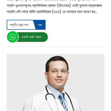
পদ্ধতি এন্ডোভাসকুলার অ্যানিউরিজম মেরামত (ইভিএআর) একটি ন্যূনতম আক্রমণাত্মক
পদ্ধতি। এটি পেটের অর্টিক অ্যানিউরিজম (এএএ) এর অবস্থার সাথে আচরণ কর...
পদ্ধতি ব্যেয় পান
এখনই চ্যাট করুন