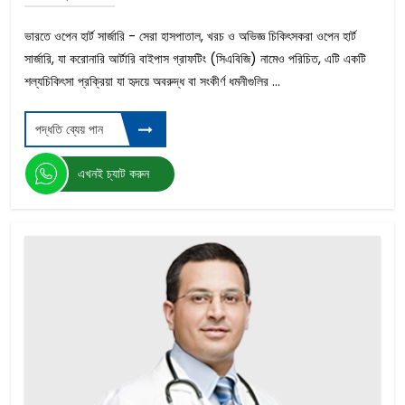
ভারতে ওপেন হার্ট সার্জারি - সেরা হাসপাতাল, খরচ ও অভিজ্ঞ চিকিৎসকরা ওপেন হার্ট
সার্জারি, যা করোনারি আর্টারি বাইপাস গ্রাফটিং (সিএবিজি) নামেও পরিচিত, এটি একটি
শল্যচিকিৎসা প্রক্রিয়া যা হৃদয়ে অবরুদ্ধ বা সংকীর্ণ ধমনীগুলির ...
পদ্ধতি ব্যেয় পান
এখনই চ্যাট করুন