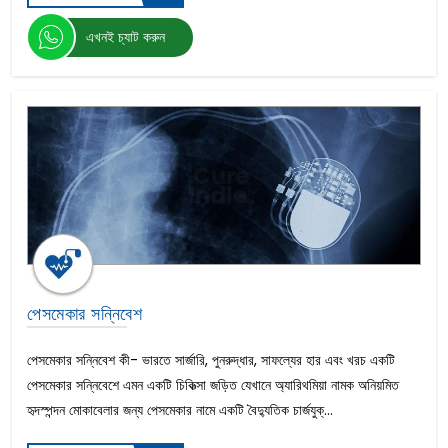
আইভিএফ (ইন ভিট্রো ফার্টিলাইজেশন)
এখনই চ্যাট করুন
আইভিএফ টেসা
ইন্ট্রাসার্ভিকাল ইনসিমেশন
হাঁটুর প্রতিস্থাপনের
হিপ ডিসপ্লেসিয়া
জাইগোমেটিক ইমপ্লান্ট
ফুসফুস ট্রান্সপ্ল্যান্ট
স্পিনাল কর্ড ইনজুরির
কিডনি প্রতিস্থাপন
লিভার ট্রান্সপ্লান্ট
স্কুইন্ট সার্জারি
ক্যাটারেক্ট সার্জারি
নাকের সেপটাম সার্জারি
পেসমেকার সন্নিবেশ
সাইনাস সার্জারি
কানে শোনার যন্ত্র
পেসমেকার সন্নিবেশ কী- ভারতে সার্জারি, পুনরুদ্ধার, সাফল্যের হার এবং খরচ একটি
কোক্লিয়ার ইমপ্লান্ট
পেসমেকার সন্নিবেশে এমন একটি চিকিত্সা জড়িত যেখানে অ্যারিথমিয়া নামক অনিয়মিত
স্পাইনাল টিউমার সার্জারি
হৃদস্পন্দন মোকাবেলার জন্য পেসমেকার নামে একটি বৈদ্যুতিক চার্জযুক্...
স্কোলিওসিস চিকিৎসা
সার্ভিক্যাল ডিস্ক রিপ্লেসমেন্ট