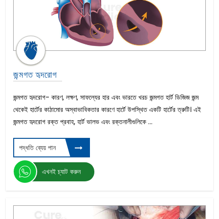
হজকিন লিম্ফোমা
ট্রিপল আর্টারি বাইপাস সার্জারি
ফুসফুসের ক্যান্সার
অ্যাট্রিয়াল সেপ্টাল ডিফেক্ট
সার্ভিক্যাল ক্যান্সার
ইমেজ-গাইডেড রেডিয়েশন থেরাপি (IGRT)
জন্মগত হৃদরোগ
ইনটেনসিটি -মডুলেটেড রেডিওথেরাপি (IMRT)
মুখের ক্যান্সার
জন্মগত হৃদরোগ- কারণ, লক্ষণ, সাফল্যের হার এবং ভারতে খরচ জন্মগত হার্ট ডিজিজ জন্ম
খাদ্যনালীর ক্যান্সারের
থেকেই হার্টের কাঠামোর অস্বাভাবিকতার কারণে হার্টে উপস্থিত একটি হার্টের ত্রুটি। এই
মলাশয়ের ক্যান্সারের চিকিৎসা ভারতে
জন্মগত হৃদরোগ রক্ত প্রবাহ, হার্ট ভালভ এবং রক্তনালীগুলিকে ...
ওভারিয়ান ক্যান্সার
সাইবার নাইফ
প্যানক্রিয়াটিক ক্যান্সারের
পদ্ধতি ব্যেয় পান
কেমোথেরাপি চিকিৎসা
ভেন্ট্রিকুলার সেপ্টাল ডিফেক্ট
এখনই চ্যাট করুন