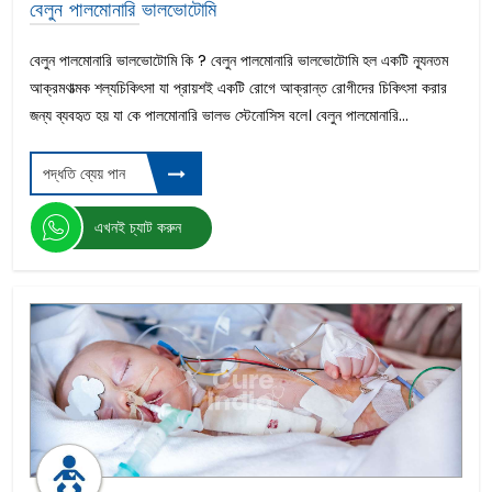
বেলুন পালমোনারি ভালভোটোমি
বেলুন পালমোনারি ভালভোটোমি কি ? বেলুন পালমোনারি ভালভোটোমি হল একটি ন্যূনতম
আক্রমণাত্মক শল্যচিকিৎসা যা প্রায়শই একটি রোগে আক্রান্ত রোগীদের চিকিৎসা করার
জন্য ব্যবহৃত হয় যা কে পালমোনারি ভালভ স্টেনোসিস বলে। বেলুন পালমোনারি...
পদ্ধতি ব্যেয় পান
এখনই চ্যাট করুন