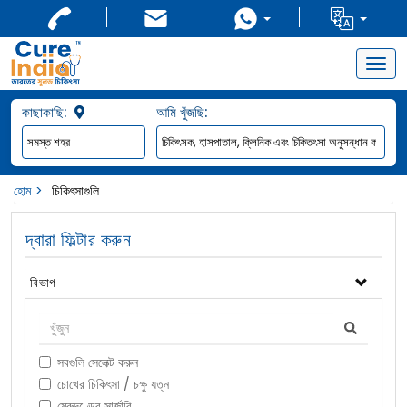
Togg
navig
কাছাকাছি:
আমি খুঁজছি:
হোম
চিকিৎসাগুলি
দ্বারা ফিল্টার করুন
বিভাগ
সবগুলি সেলেক্ট করুন
চোখের চিকিৎসা / চক্ষু যত্ন
মেরুদণ্ডের সার্জারি