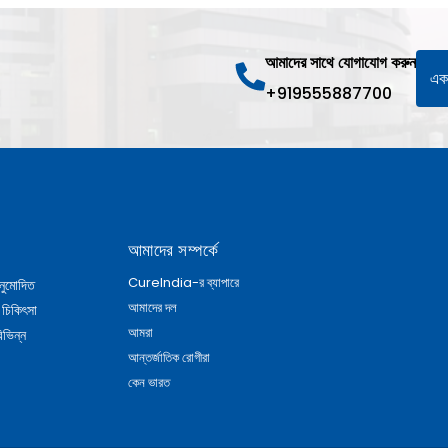
আমাদের সাথে যোগাযোগ করুন
একট
+919555887700
আমাদের সম্পর্কে
CureIndia-র ব্যাপারে
নুমোদিত
আমাদের দল
 চিকিৎসা
আমরা
িভিন্ন
আন্তর্জাতিক রোগীরা
কেন ভারত