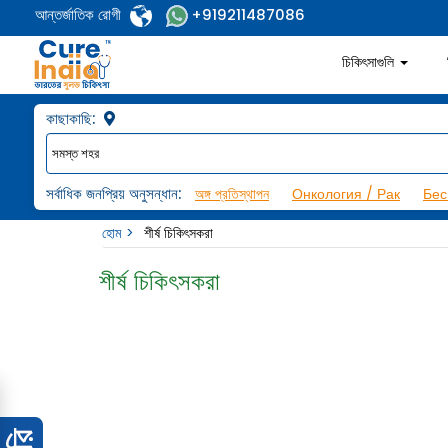
আন্তর্জাতিক রোগী
+919211487086
চিকিৎসাগুলি
কাছাকাছি:
সর্বাধিক জনপ্রিয় অনুসন্ধান:
অঙ্গ প্রতিস্থাপন
Онкология / Рак
Бес
হোম
শীর্ষ চিকিৎসকরা
শীর্ষ চিকিৎসকরা