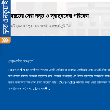
ভারতের সেরা দন্ত ও স্বাস্থ্যসেবা পরিষেবা
একটি দ্রুত ফর্ম পূরণ করে আজই অ্যাপয়েন্টমেন্ট নিন।
কোম্পানীর সম্পর্কে
CureIndia হল রোগীদের তথ্যের একটি পোর্টাল যা ভারতের জেসিআই এবং এনএবিএইচ অ
হাসপাতালে তাদের চিকিৎসা সহজতর করে। আমরা বিশ্বজুড়ে রোগীদের স্বাস্থ্যের অবস্থার জন্য
করার সময় জ্ঞাত সিদ্ধান্ত নিতে সহায়তা করি। CureIndia আপনার জন্য সেরা চিকিৎসক, ব
হাসপাতালের শর্ত এবং রোগের জন�...