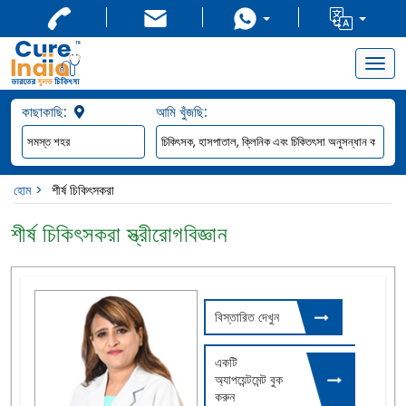
Togg
navig
কাছাকাছি:
আমি খুঁজছি:
হোম
শীর্ষ চিকিৎসকরা
শীর্ষ চিকিৎসকরা স্ত্রীরোগবিজ্ঞান
বিস্তারিত দেখুন
একটি
অ্যাপয়েন্টমেন্ট বুক
করুন