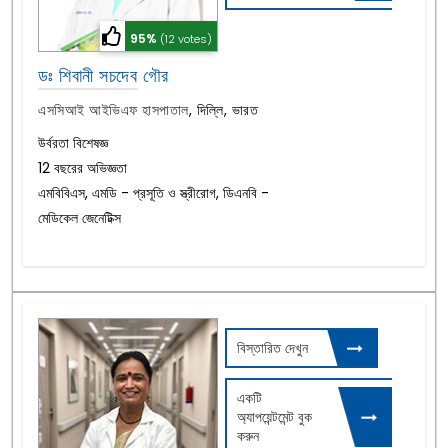
95%
(12 votes)
ডঃ শিবানী সচদেব গৌর
এসসিআই আইভিএফ হাসপাতাল
,
দিল্লি, ভারত
উর্বরতা বিশেষজ্ঞ
12 বছরের অভিজ্ঞতা
এমবিবিএস, এমডি - প্রসূতি ও স্ত্রীরোগ, ডিএনবি -
মেডিকেল জেনেটিক্স
বিস্তারিত দেখুন
একটি
অ্যাপয়েন্টমেন্ট বুক
করুন