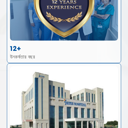
12+
উৎকর্ষতার বছর