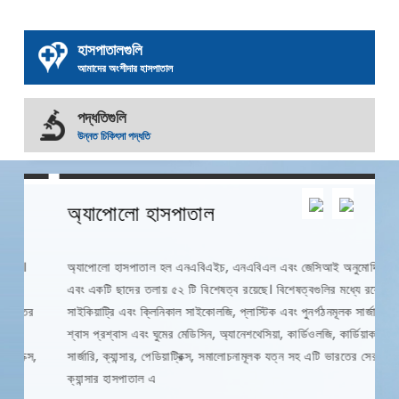
হাসপাতালগুলি
আমাদের অংশীদার হাসপাতাল
পদ্ধতিগুলি
উন্নত চিকিৎসা পদ্ধতি
12
0
0
অ্যাপোলো হাসপাতাল
ব
অ্যাপোলো হাসপাতাল হল এনএবিএইচ, এনএবিএল এবং জেসিআই অনুমোদিত
বি
এবং একটি ছাদের তলায় ৫২ টি বিশেষত্ব রয়েছে। বিশেষত্বগুলির মধ্যে রয়েছে
মধ
র
সাইকিয়াট্রি এবং ক্লিনিকাল সাইকোলজি, প্লাস্টিক এবং পুনর্গঠনমূলক সার্জারি,
এছ
শ্বাস প্রশ্বাস এবং ঘুমের মেডিসিন, অ্যানেশথেসিয়া, কার্ডিওলজি, কার্ডিয়াক
ট্
স,
সার্জারি, ক্যান্সার, পেডিয়াট্রিক্স, সমালোচনামূলক যত্ন সহ এটি ভারতের সেরা
সে
ক্যান্সার হাসপাতাল এ