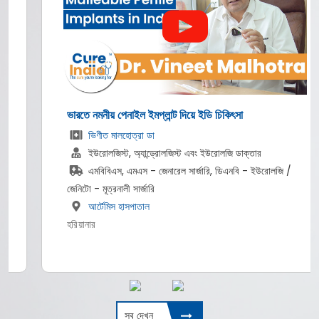
ভারতে নমনীয় পেনাইল ইমপ্লান্ট দিয়ে ইডি চিকিৎসা
ভিণীত মালহোত্রা ডা
ইউরোলজিস্ট, অ্যান্ড্রোলজিস্ট এবং ইউরোলজি ডাক্তার
এমবিবিএস, এমএস - জেনারেল সার্জারি, ডিএনবি - ইউরোলজি /
জেনিটো - মূত্রনালী সার্জারি
আর্টেমিস হাসপাতাল
হরিয়ানার
সব দেখুন