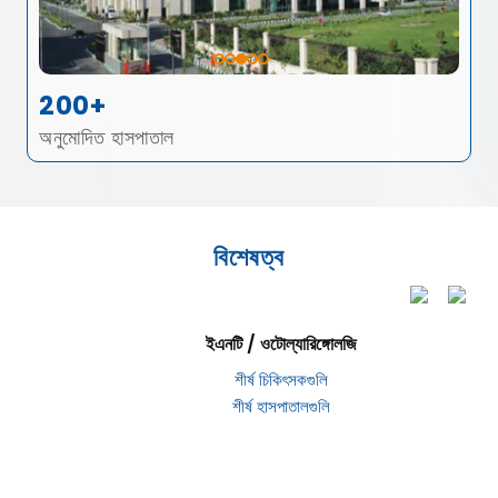
200+
অনুমোদিত হাসপাতাল
বিশেষত্ব
ইএনটি / ওটোল্যারিঙ্গোলজি
শীর্ষ চিকিৎসকগুলি
শীর্ষ হাসপাতালগুলি