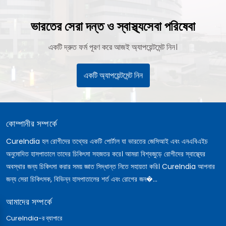
ভারতের সেরা দন্ত ও স্বাস্থ্যসেবা পরিষেবা
একটি দ্রুত ফর্ম পূরণ করে আজই অ্যাপয়েন্টমেন্ট নিন।
একটি অ্যাপয়েন্টমেন্ট নিন
কোম্পানীর সম্পর্কে
CureIndia হল রোগীদের তথ্যের একটি পোর্টাল যা ভারতের জেসিআই এবং এনএবিএইচ
অনুমোদিত হাসপাতালে তাদের চিকিৎসা সহজতর করে। আমরা বিশ্বজুড়ে রোগীদের স্বাস্থ্যের
অবস্থার জন্য চিকিৎসা করার সময় জ্ঞাত সিদ্ধান্ত নিতে সহায়তা করি। CureIndia আপনার
জন্য সেরা চিকিৎসক, বিভিন্ন হাসপাতালের শর্ত এবং রোগের জন�...
আমাদের সম্পর্কে
CureIndia-র ব্যাপারে