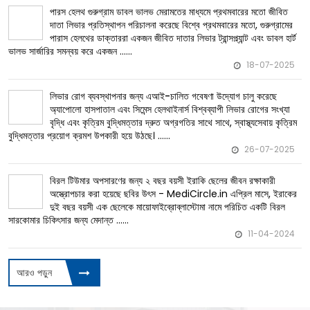
পারস হেলথ গুরুগ্রাম ডাবল ভালভ মেরামতের মাধ্যমে প্রথমবারের মতো জীবিত
বিশ্বে প্রথমবারের মতো, গুরুগ্রামের
দাতা লিভার প্রতিস্থাপন পরিচালনা করেছে
পারাস হেলথের ডাক্তাররা একজন জীবিত দাতার লিভার ট্রান্সপ্ল্যান্ট এবং ডাবল হার্ট
ভালভ সার্জারির সমন্বয় করে একজন ......
18-07-2025
লিভার রোগ ব্যবস্থাপনার জন্য এআই-চালিত গবেষণা উদ্যোগ চালু করেছে
বিশ্বব্যাপী লিভার রোগের সংখ্যা
অ্যাপোলো হাসপাতাল এবং সিমেন্স হেলথাইনার্স
বৃদ্ধি এবং কৃত্রিম বুদ্ধিমত্তার দ্রুত অগ্রগতির সাথে সাথে, স্বাস্থ্যসেবায় কৃত্রিম
বুদ্ধিমত্তার প্রয়োগ ক্রমশ উপকারী হয়ে উঠছে। ......
26-07-2025
বিরল টিউমার অপসারণের জন্য ২ বছর বয়সী ইরাকি ছেলের জীবন রক্ষাকারী
ছবির উৎস - MediCircle.in এপ্রিল মাসে, ইরাকের
অস্ত্রোপচার করা হয়েছে
দুই বছর বয়সী এক ছেলেকে মায়োফাইব্রোব্লাস্টোমা নামে পরিচিত একটি বিরল
সারকোমার চিকিৎসার জন্য মেদান্ত ......
11-04-2024
আরও পড়ুন