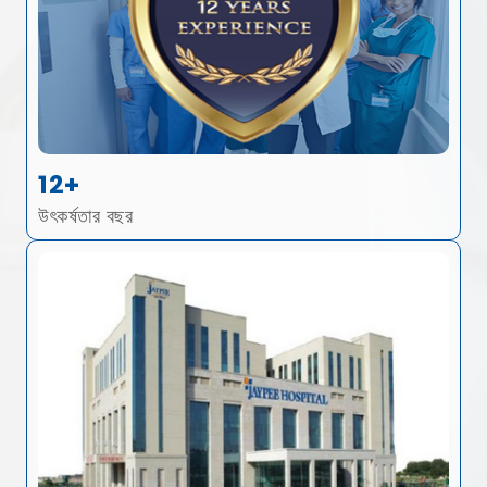
12+
উৎকর্ষতার বছর