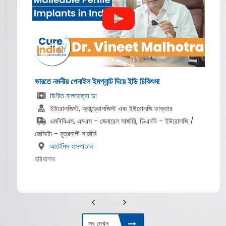
ভারতে নমনীয় পেনাইল ইমপ্লান্ট দিয়ে ইডি চিকিৎসা
ভিণীত মালহোত্রা ডা
ইউরোলজিস্ট, অ্যান্ড্রোলজিস্ট এবং ইউরোলজি ডাক্তার
এমবিবিএস, এমএস - জেনারেল সার্জারি, ডিএনবি - ইউরোলজি /
জেনিটো - মূত্রনালী সার্জারি
আর্টেমিস হাসপাতাল
হরিয়ানার
সব দেখুন