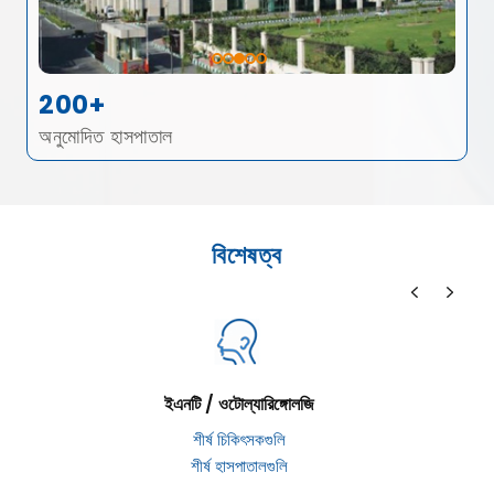
200+
অনুমোদিত হাসপাতাল
বিশেষত্ব
ইএনটি / ওটোল্যারিঙ্গোলজি
শীর্ষ চিকিৎসকগুলি
শীর্ষ হাসপাতালগুলি