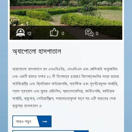
12
0
0
অ্যাপোলো হাসপাতাল
অ্যাপোলো হাসপাতাল হল এনএবিএইচ, এনএবিএল এবং জেসিআই অনুমোদিত
এবং একটি ছাদের তলায় ৫২ টি বিশেষত্ব রয়েছে। বিশেষত্বগুলির মধ্যে রয়েছে
র
সাইকিয়াট্রি এবং ক্লিনিকাল সাইকোলজি, প্লাস্টিক এবং পুনর্গঠনমূলক সার্জারি,
শ্বাস প্রশ্বাস এবং ঘুমের মেডিসিন, অ্যানেশথেসিয়া, কার্ডিওলজি, কার্ডিয়াক
স,
সার্জারি, ক্যান্সার, পেডিয়াট্রিক্স, সমালোচনামূলক যত্ন সহ এটি ভারতের সেরা
ক্যান্সার হাসপাতাল এ
আরও পড়ুন