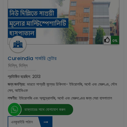
0%
CureIndia সার্জারি সেন্টার
দিল্লি, দিল্লি
প্রতিষ্ঠিত হয়েছিল:
2013
জন্য জনপ্রিয়:
ভারতে সাশ্রয়ী মূল্যের চিকিৎসা- ইউরোলজি, অর্থো এবং মেরুদণ্ড, স্টেম
সেল, আইভিএফ
লক্ষণীয়:
ইউরোলজি এবং অ্যান্ড্রোলজি, অর্থো এবং মেরুদণ্ডের জন্য সেরা হাসপাতাল
ডাক্তারের সাথে যোগাযোগ করুন
এনকুয়াইরি পাঠান