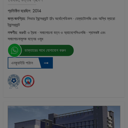
প্রতিষ্ঠিত হয়েছিল:
2014
জন্য জনপ্রিয়:
লিভার ট্রান্সপ্ল্যান্ট th অর্থোপেডিকস · হেম্যাটোলজি এবং অস্থি ম্যারো
ট্রান্সপ্ল্যান্ট
লক্ষণীয়:
জরুরী ও ট্রমা · সমালোচনা যত্ন ও অ্যানেশেসিওলজি · শ্বাসকষ্ট এবং
সমালোচনামূলক যত্নের ওষুধ
ডাক্তারের সাথে যোগাযোগ করুন
এনকুয়াইরি পাঠান