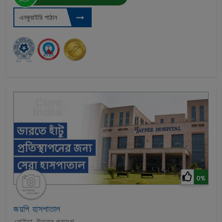
এনকুয়াইরি পাঠান
0%
জয়পি হাসপাতাল
নোইডা, উত্তর প্রদেশ