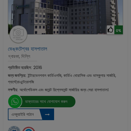
0%
ভেঙ্কটেশ্বর হাসপাতাল
দ্বারকা, দিল্লি
প্রতিষ্ঠিত হয়েছিল:
2016
জন্য জনপ্রিয়:
ইন্টারভেনশনাল কার্ডিওলজি, কার্ডিও থোরাসিক এবং ভাস্কুলার সার্জারি,
গ্যাস্ট্রোএন্টেরোলজি
লক্ষণীয়:
অর্থোপেডিকস এবং জয়েন্ট রিপ্লেসমেন্ট সার্জারির জন্য সেরা হাসপাতাল।
ডাক্তারের সাথে যোগাযোগ করুন
এনকুয়াইরি পাঠান