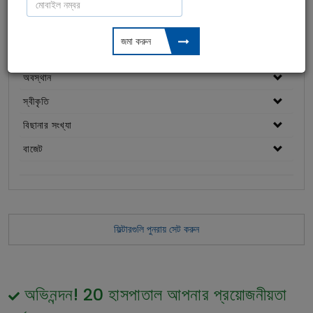
ইএনটি / ওটোল্যারিঙ্গোলজি
স্টেম কোষ
দন্তচিকিৎসা
চিকিৎসা
কার্ডিওলজি
অবস্থান
স্ত্রীরোগবিজ্ঞান
রেনাল কেয়ার / ইউরোলজি
স্বীকৃতি
আইভিএফ / বন্ধ্যাত্ব
বিছানার সংখ্যা
প্লাস্টিক-কসমেটিক
বাজেট
বেরিয়েট্রিক / স্থূলত্ব
গ্যাস্ট্রোএন্ট্রোলজি
ক্যান্সার কেয়ার
অর্থোপেডিক্স
অঙ্গ প্রতিস্থাপন
ফিল্টারগুলি পুনরায় সেট করুন
নিউরোসার্জারি
অভিনন্দন!
20
হাসপাতাল আপনার প্রয়োজনীয়তা