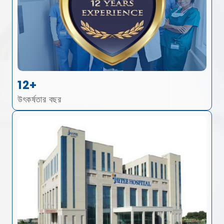
12+
উৎকর্ষতার বছর