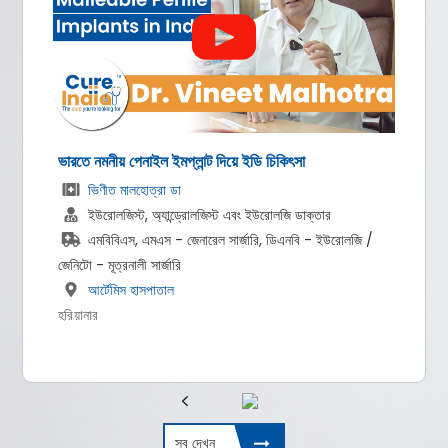
ভারতে মাথা ও ঘাড়ের ক্যান্সারের চিকিৎসা
ডঃ অমিত আগরওয়াল
পরিচালক ও এইচওডি মেডিকেল অনকোলজি
এমবিবিএস, এমডি, ডিএম
ফোর্টিস মেমোরিয়াল রিসার্চ ইনস্টিটিউট
,
নতুন দিল্লি , দিল্লি
সব দেখুন