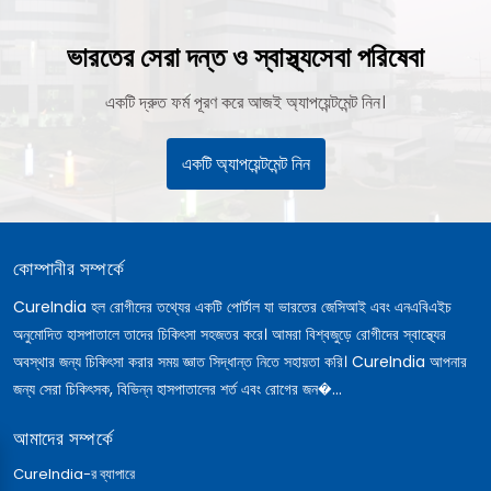
ভারতের সেরা দন্ত ও স্বাস্থ্যসেবা পরিষেবা
একটি দ্রুত ফর্ম পূরণ করে আজই অ্যাপয়েন্টমেন্ট নিন।
একটি অ্যাপয়েন্টমেন্ট নিন
কোম্পানীর সম্পর্কে
CureIndia হল রোগীদের তথ্যের একটি পোর্টাল যা ভারতের জেসিআই এবং এনএবিএইচ
অনুমোদিত হাসপাতালে তাদের চিকিৎসা সহজতর করে। আমরা বিশ্বজুড়ে রোগীদের স্বাস্থ্যের
অবস্থার জন্য চিকিৎসা করার সময় জ্ঞাত সিদ্ধান্ত নিতে সহায়তা করি। CureIndia আপনার
জন্য সেরা চিকিৎসক, বিভিন্ন হাসপাতালের শর্ত এবং রোগের জন�...
আমাদের সম্পর্কে
CureIndia-র ব্যাপারে