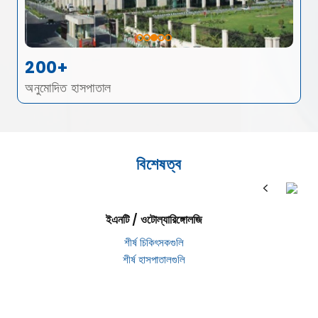
200+
অনুমোদিত হাসপাতাল
বিশেষত্ব
ইএনটি / ওটোল্যারিঙ্গোলজি
শীর্ষ চিকিৎসকগুলি
শীর্ষ হাসপাতালগুলি