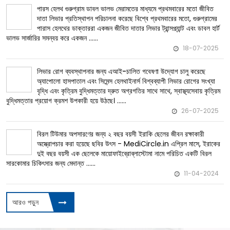
পারস হেলথ গুরুগ্রাম ডাবল ভালভ মেরামতের মাধ্যমে প্রথমবারের মতো জীবিত
বিশ্বে প্রথমবারের মতো, গুরুগ্রামের
দাতা লিভার প্রতিস্থাপন পরিচালনা করেছে
পারাস হেলথের ডাক্তাররা একজন জীবিত দাতার লিভার ট্রান্সপ্ল্যান্ট এবং ডাবল হার্ট
ভালভ সার্জারির সমন্বয় করে একজন ......
18-07-2025
লিভার রোগ ব্যবস্থাপনার জন্য এআই-চালিত গবেষণা উদ্যোগ চালু করেছে
বিশ্বব্যাপী লিভার রোগের সংখ্যা
অ্যাপোলো হাসপাতাল এবং সিমেন্স হেলথাইনার্স
বৃদ্ধি এবং কৃত্রিম বুদ্ধিমত্তার দ্রুত অগ্রগতির সাথে সাথে, স্বাস্থ্যসেবায় কৃত্রিম
বুদ্ধিমত্তার প্রয়োগ ক্রমশ উপকারী হয়ে উঠছে। ......
26-07-2025
বিরল টিউমার অপসারণের জন্য ২ বছর বয়সী ইরাকি ছেলের জীবন রক্ষাকারী
ছবির উৎস - MediCircle.in এপ্রিল মাসে, ইরাকের
অস্ত্রোপচার করা হয়েছে
দুই বছর বয়সী এক ছেলেকে মায়োফাইব্রোব্লাস্টোমা নামে পরিচিত একটি বিরল
সারকোমার চিকিৎসার জন্য মেদান্ত ......
11-04-2024
আরও পড়ুন