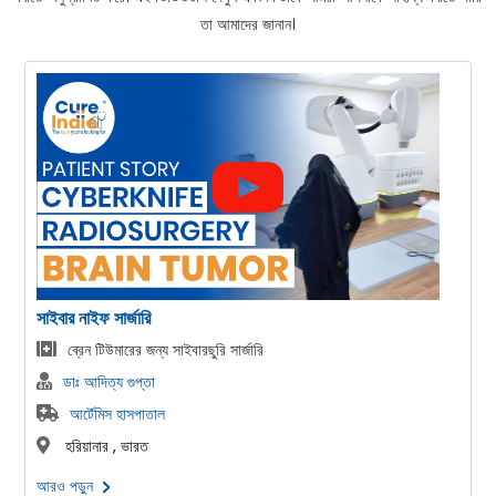
তা আমাদের জানান।
ভারতে AMS 700 LGX খরচ
AMS 700 LGX 3 পিস ইনফ্ল্যাটেবল পেনাইল ইমপ্লান্ট
ডাঃ গৌতম বাঙ্গা
এসসিআই হাসপাতাল
দিল্লি , দিল্লি , ভারত
আরও পড়ুন