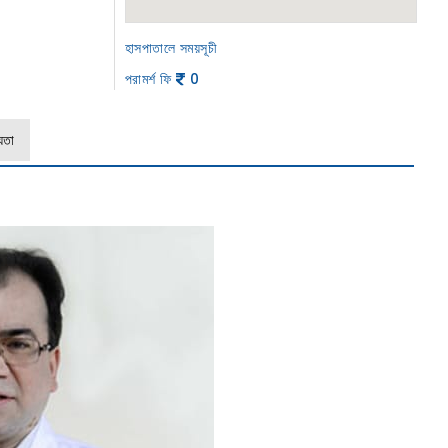
হাসপাতালে সময়সূচী
পরামর্শ ফি
0
যতা