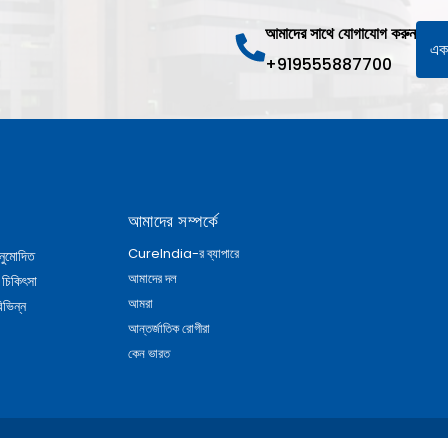
আমাদের সাথে যোগাযোগ করুন
একট
+919555887700
আমাদের সম্পর্কে
CureIndia-র ব্যাপারে
নুমোদিত
আমাদের দল
 চিকিৎসা
আমরা
িভিন্ন
আন্তর্জাতিক রোগীরা
কেন ভারত