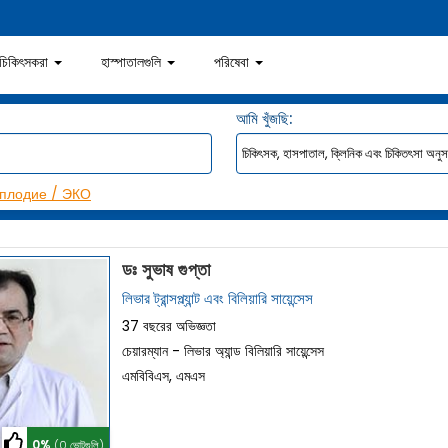
চিকিৎসকরা
হাস্পাতালগুলি
পরিষেবা
আমি খুঁজছি:
плодие / ЭКО
ডঃ সুভাষ গুপ্তা
লিভার ট্রান্সপ্ল্যান্ট এবং বিলিয়ারি সায়েন্সেস
37 বছরের অভিজ্ঞতা
চেয়ারম্যান - লিভার অ্যান্ড বিলিয়ারি সায়েন্সেস
এমবিবিএস, এমএস
0%
(0 ভোটগুলি)