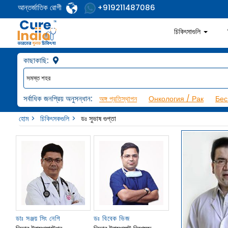
আন্তর্জাতিক রোগী
+919211487086
চিকিৎসাগুলি
কাছাকাছি:
সর্বাধিক জনপ্রিয় অনুসন্ধান:
অঙ্গ প্রতিস্থাপন
Онкология / Рак
Бес
হোম
চিকিৎসকগুলি
ডঃ সুভাষ গুপ্তা
ডাঃ সঞ্জয় সিং নেগি
ডঃ বিবেক ভিজ