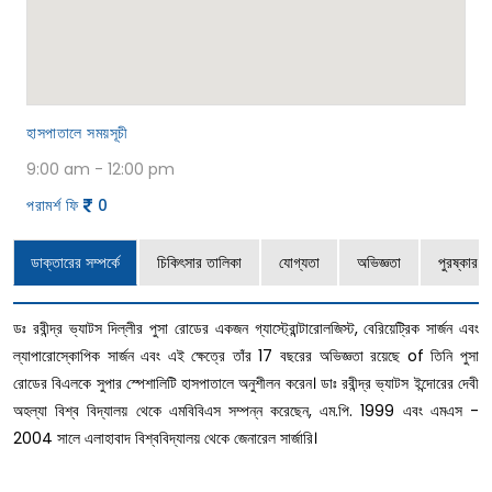
হাসপাতালে সময়সূচী
9:00 am - 12:00 pm
পরামর্শ ফি
0
ডাক্তারের সম্পর্কে
চিকিৎসার তালিকা
যোগ্যতা
অভিজ্ঞতা
পুরষ্কার এ
ডঃ রবীন্দ্র ভ্যাটস দিল্লীর পুসা রোডের একজন গ্যাস্ট্রোন্টারোলজিস্ট, বেরিয়েট্রিক সার্জন এবং
ল্যাপারোস্কোপিক সার্জন এবং এই ক্ষেত্রে তাঁর 17 বছরের অভিজ্ঞতা রয়েছে of তিনি পুসা
রোডের বিএলকে সুপার স্পেশালিটি হাসপাতালে অনুশীলন করেন। ডাঃ রবীন্দ্র ভ্যাটস ইন্দোরের দেবী
অহল্যা বিশ্ব বিদ্যালয় থেকে এমবিবিএস সম্পন্ন করেছেন, এম.পি. 1999 এবং এমএস -
2004 সালে এলাহাবাদ বিশ্ববিদ্যালয় থেকে জেনারেল সার্জারি।