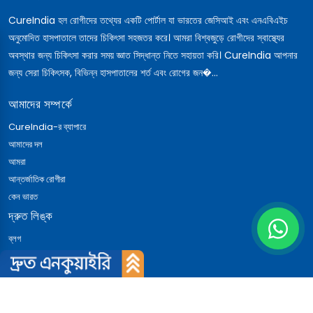
CureIndia হল রোগীদের তথ্যের একটি পোর্টাল যা ভারতের জেসিআই এবং এনএবিএইচ
অনুমোদিত হাসপাতালে তাদের চিকিৎসা সহজতর করে। আমরা বিশ্বজুড়ে রোগীদের স্বাস্থ্যের
অবস্থার জন্য চিকিৎসা করার সময় জ্ঞাত সিদ্ধান্ত নিতে সহায়তা করি। CureIndia আপনার
জন্য সেরা চিকিৎসক, বিভিন্ন হাসপাতালের শর্ত এবং রোগের জন�...
আমাদের সম্পর্কে
CureIndia-র ব্যাপারে
আমাদের দল
আমরা
আন্তর্জাতিক রোগীরা
কেন ভারত
দ্রুত লিঙ্ক
ব্লগ
রোগীর কথা
ডাক্তারের কথা
যোগাযোগ করুন
খবর