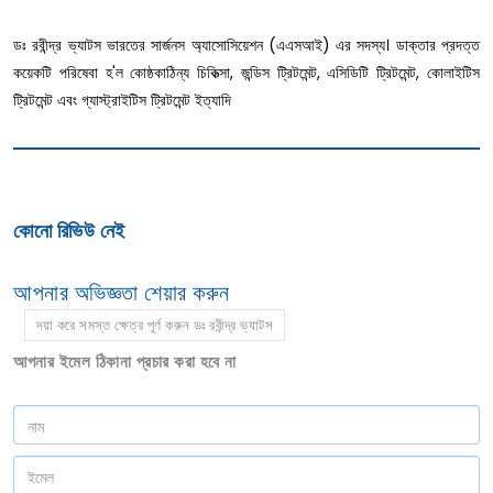
ডঃ রবীন্দ্র ভ্যাটস ভারতের সার্জনস অ্যাসোসিয়েশন (এএসআই) এর সদস্য। ডাক্তার প্রদত্ত
কয়েকটি পরিষেবা হ'ল কোষ্ঠকাঠিন্য চিকিত্সা, জন্ডিস ট্রিটমেন্ট, এসিডিটি ট্রিটমেন্ট, কোলাইটিস
ট্রিটমেন্ট এবং গ্যাস্ট্রাইটিস ট্রিটমেন্ট ইত্যাদি
কোনো রিভিউ নেই
আপনার অভিজ্ঞতা শেয়ার করুন
দয়া করে সমস্ত ক্ষেত্র পূর্ণ করুন ডঃ রবীন্দ্র ভ্যাটস
আপনার ইমেল ঠিকানা প্রচার করা হবে না