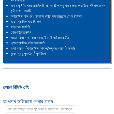
বক্স) সার্জারি
মাথার খুলি বিশেষত ম্যাক্সিলারি বা অরবিটাল ক্যান্সারের জন্য অ্যান্টেরোলেটারাল ওপেন
খুলি বেজ সার্জারি
ক্যারোটিড বডি এবং অন্যান্য প্যারা ফ্যারেঞ্জিয়াল স্পেস টিউমার
এন্ডোস্কোপিক ঘাড় বিচ্ছেদ
থাইরয়েড সার্জারি
হেমিথাইরয়েডেক্টমি
ঘাড়ের বিচ্ছেদ বা বিচ্ছেদ ছাড়াই মোট থাইরয়েডেক্টমি
এন্ডোস্কোপিক থাইরয়েডেকটমি
লালা গ্রন্থি (প্যারোটিড, সাবম্যান্ডিবুলার গ্রন্থি) সার্জারি
মুখের স্নায়ু পুনর্গঠন / পুনর্নির্মাণ
কোনো রিভিউ নেই
আপনার অভিজ্ঞতা শেয়ার করুন
দয়া করে সমস্ত ক্ষেত্র পূর্ণ করুন ডঃ মনদীপ সিং মালহোত্রা