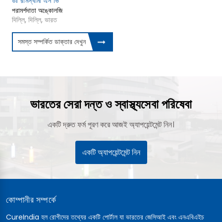
ডঃ রামস্বামী এন ভি
পরামর্শদাতা অঙ্কোলজি
দিল্লি, দিল্লি, ভারত
সমস্ত সম্পর্কিত ডাক্তার দেখুন
ভারতের সেরা দন্ত ও স্বাস্থ্যসেবা পরিষেবা
একটি দ্রুত ফর্ম পূরণ করে আজই অ্যাপয়েন্টমেন্ট নিন।
একটি অ্যাপয়েন্টমেন্ট নিন
কোম্পানীর সম্পর্কে
CureIndia হল রোগীদের তথ্যের একটি পোর্টাল যা ভারতের জেসিআই এবং এনএবিএইচ