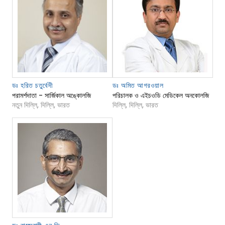
ডঃ হরিত চতুর্বেদী
ডঃ অমিত আগরওয়াল
পরামর্শদাতা - সার্জিকাল অঙ্কোলজি
পরিচালক ও এইচওডি মেডিকেল অনকোলজি
নতুন দিল্লি, দিল্লি, ভারত
দিল্লি, দিল্লি, ভারত