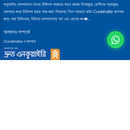
অনুমোদিত হাসপাতালে তাদের চিকিৎসা সহজতর করে। আমরা বিশ্বজুড়ে রোগীদের স্বাস্থ্যের
অবস্থার জন্য চিকিৎসা করার সময় জ্ঞাত সিদ্ধান্ত নিতে সহায়তা করি। CureIndia আপনার
জন্য সেরা চিকিৎসক, বিভিন্ন হাসপাতালের শর্ত এবং রোগের জন�...
আমাদের সম্পর্কে
CureIndia-র ব্যাপারে
আমাদের দল
আমরা
আন্তর্জাতিক রোগীরা
কেন ভারত
দ্রুত লিঙ্ক
ব্লগ
রোগীর কথা
ডাক্তারের কথা
যোগাযোগ করুন
খবর
প্রবেশ করুন