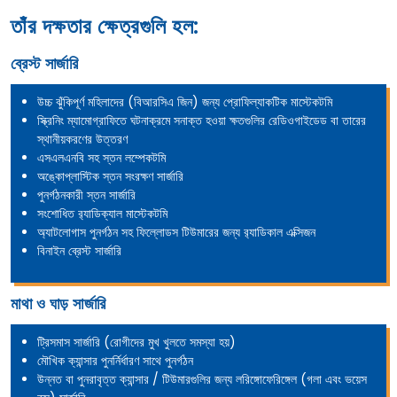
তাঁর দক্ষতার ক্ষেত্রগুলি হল:
ব্রেস্ট সার্জারি
উচ্চ ঝুঁকিপূর্ণ মহিলাদের (বিআরসিএ জিন) জন্য প্রোফিল্যাকটিক মাস্টেকটমি
স্ক্রিনিং ম্যামোগ্রাফিতে ঘটনাক্রমে সনাক্ত হওয়া ক্ষতগুলির রেডিওগাইডেড বা তারের
স্থানীয়করণের উত্তরণ
এসএলএনবি সহ স্তন লম্পেকটমি
অঙ্কোপ্লাস্টিক স্তন সংরক্ষণ সার্জারি
পুনর্গঠনকারী স্তন সার্জারি
সংশোধিত র‌্যাডিক্যাল মাস্টেকটমি
অ্যাটলোগাস পুনর্গঠন সহ ফিল্লোডস টিউমারের জন্য র‌্যাডিকাল এক্সিজন
বিনাইন ব্রেস্ট সার্জারি
মাথা ও ঘাড় সার্জারি
ট্রিসমাস সার্জারি (রোগীদের মুখ খুলতে সমস্যা হয়)
মৌখিক ক্যান্সার পুনর্নির্ধারণ সাথে পুনর্গঠন
উন্নত বা পুনরাবৃত্ত ক্যান্সার / টিউমারগুলির জন্য লরিঙ্গোফেরিঙ্গেল (গলা এবং ভয়েস