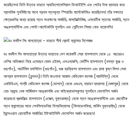
করেছিলেন। তিনি উত্তর ভারতে অ্যাডিপোফেসিয়াল ডিআইইপি এবং পেটের টাক ব্যবহার করে
প্রাথমিক পুনর্নির্মাণের সাথে প্রথম স্তনবৃন্ত স্পিয়ারিং মাস্টেকটমিও করেছিলেন। তাঁর দক্ষতার
ক্ষেত্রগুলির মধ্যে রয়েছে স্তন সংরক্ষণের সার্জারি, মাসটেক্টোমিজ, এসথেটিক স্তনের সার্জারি, স্তন
অঙ্কপ্লাস্টিক এবং পোস্ট-মাস্টেকটমি পুনর্গঠন এবং সেন্টিনেল লিম্ফ নোড বায়োপসি।
ডঃ মনদীপ সিং মালহোত্রা উত্তর ভারতের বেশ কয়েকটি সেরা হাসপাতাল থেকে ১৫ বছরেরও
বেশির অভিজ্ঞতা নিয়ে এসেছেন যেমন এইমস, এলএনজেপি, ফোর্টিস হাসপাতাল (বসন্ত কুঞ্জ ও
গুড়গাঁও), আর্টেমিস হসপিটাল (গুড়গাঁও), গুরু হরক্রিশন হাসপাতাল এবং রামা কৃষ্ণ মিশন সেবা
আশ্রম হাসপাতাল (বৃন্দাবন)। তিনি মাওলানা আজাদ মেডিকেল কলেজ (নয়াদিল্লি) থেকে
এমবিবিএস, গান্ধী মেডিকেল কলেজ (ভোপাল) থেকে এমএস, নারায়ণ হৃদয়ালয় (বেঙ্গালুরু) থেকে
হেড অ্যান্ড নেক সার্জিকাল অঙ্কোলজি এবং মাইক্রোভাসকুলার পুনর্গঠনে ফেলোশিপ অর্জন
করেছেন। ব্রুমফিল্ড হাসপাতাল (এসেক্স, যুক্তরাজ্য) থেকে স্তন অঙ্কোপ্লাস্টিক এবং জেনেটিক
স্তন ক্যান্সারের সাথে পেনসিলভেনিয়া বিশ্ববিদ্যালয় (ফিলাডেলফিয়া, মার্কিন যুক্তরাষ্ট্র) থেকে
ট্রান্সওরাল রোবোটিক সার্জারির ইউআইসিসি ফেলোশিপ অর্জন করেছেন।