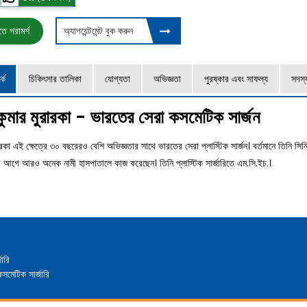
ে পরামর্শ
অ্যাপয়েন্টমেন্ট বুক করুন
কে
চিকিৎসার তালিকা
যোগ্যতা
অভিজ্ঞতা
পুরষ্কার এবং সাফল্য
সদস্
ুমার মুরারকা - ভারতের সেরা কসমেটিক সার্জন
রকা এই ক্ষেত্রে ৩০ বছরেরও বেশি অভিজ্ঞতার সাথে ভারতের সেরা প্লাস্টিক সার্জন। বর্তমানে তিনি সিন
 আগে আরও অনেক নামী হাসপাতালে কাজ করেছেন। তিনি প্লাস্টিক সার্জারিতে এম.সি.ইচ.।
জারি
কসমেটিক সার্জারি