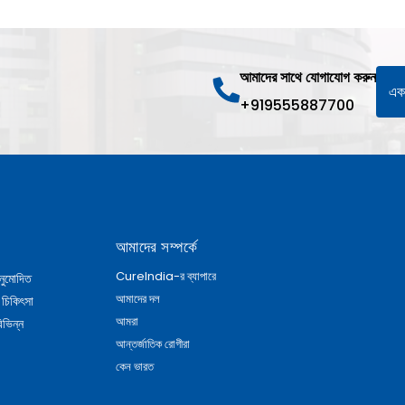
আমাদের সাথে যোগাযোগ করুন
একট
+919555887700
আমাদের সম্পর্কে
CureIndia-র ব্যাপারে
নুমোদিত
আমাদের দল
 চিকিৎসা
আমরা
িভিন্ন
আন্তর্জাতিক রোগীরা
কেন ভারত