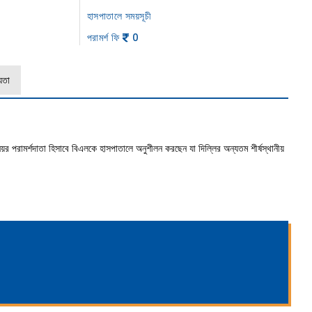
হাসপাতালে সময়সূচী
পরামর্শ ফি
0
যতা
িয়র পরামর্শদাতা হিসাবে বিএলকে হাসপাতালে অনুশীলন করছেন যা দিল্লির অন্যতম শীর্ষস্থানীয়