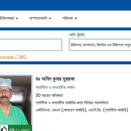
চিকিৎসকরা
হাস্পাতালগুলি
পরিষেবা
আমি খুঁজছি:
плодие / ЭКО
ডঃ অনিল কুমার মুরারকা
প্লাস্টিক ও কসমেটিক সার্জন
30 বছরের অভিজ্ঞতা
প্লাস্টিক ও কসমেটিক সার্জারির জন্য সিনিয়র পরামর্শদাতা
এমবিবিএস, এমএস (জেনারেল সার্জারি), এম.সি.ইচ. (প্লাস্টিক সার্জারি)
0%
(0 ভোটগুলি)