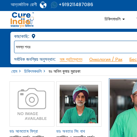
আন্তর্জাতিক রোগী
+919211487086
চিকিৎসাগুলি
কাছাকাছি:
সর্বাধিক জনপ্রিয় অনুসন্ধান:
অঙ্গ প্রতিস্থাপন
Онкология / Рак
Бес
হোম
চিকিৎসকগুলি
ডঃ অনিল কুমার মুরারকা
ডাঃ আশুতোষ মিশ্রা
ডাঃ অবতার সিং বাথ