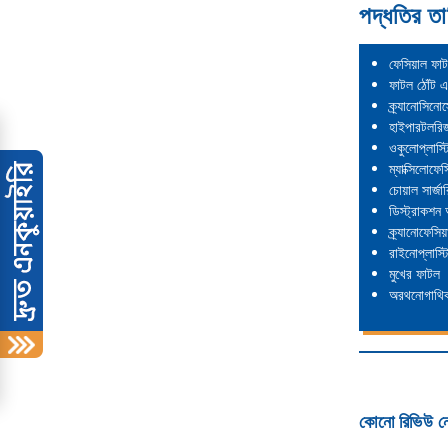
পদ্ধতির তা
ফেসিয়াল ফা
ফাটল ঠোঁট এ
ক্র্যানোসিনোস
হাইপারটলরি
ওকুলোপ্লাস্টি
ম্যাক্সিলোফেসি
চোয়াল সার্জার
ডিস্ট্রাকশন
ক্র্যানোফেসিয়
রাইনোপ্লাস্ট
মুখের ফাটল
অরথনোগাথিক 
কোনো রিভিউ ন