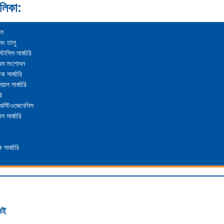
লিকা:
টল
বং তালু
্টোসিস সার্জারি
জম সংশোধন
ক সার্জারি
য়াল সার্জারি
ি
 অস্টিওজেনেসিস
াল সার্জারি
ি
সার্জারি
েই