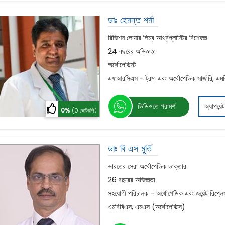
ডাঃ হেমন্ত শর্মা
রিভিশন লোয়ার লিম্ব আর্থ্রপ্লাস্টির বিশেষজ্ঞ
24 বছরের অভিজ্ঞতা
অর্থোপেডিস্ট
এফআরসিএস - ট্রমা এবং অর্থোপেডিক সার্জারি, এমবি
ভিডিওতে পরামর্শ
অ্যাপয়েন্
0%
(0 ভোটগুলি)
ডাঃ বি এস মুর্তি
ভারতের সেরা অর্থোপেডিক ডাক্তার
26 বছরের অভিজ্ঞতা
সহযোগী পরিচালক - অর্থোপেডিক এবং জয়েন্ট রিপ্লেসমে
এমবিবিএস, এমএস (অর্থোপেডিক্স)