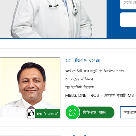
ডাঃ নিতিরাজ ওবেরয়
অর্থোপেডিস্ট এবং জয়েন্ট প্রতিস্থাপন সার্জন
৩০ বছরের অভিজ্ঞতা
অর্থোপেডিস্ট বিশেষজ্ঞ
MBBS, DNB, FRCS - জেনারেল সার্জারি, MS – অর
ভিডিওতে পরামর্শ
অ্যাপয়েন্
0%
(0 ভোটগুলি)