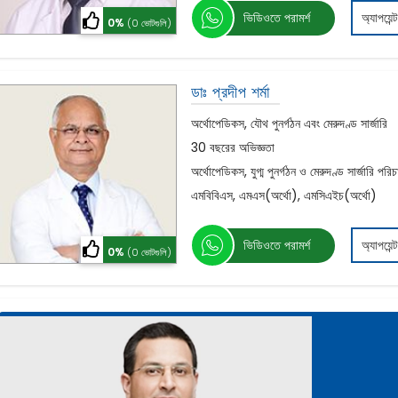
ভিডিওতে পরামর্শ
অ্যাপয়েন্
0%
(0 ভোটগুলি)
ডাঃ প্রদীপ শর্মা
অর্থোপেডিকস, যৌথ পুনর্গঠন এবং মেরুদণ্ড সার্জারি
30 বছরের অভিজ্ঞতা
অর্থোপেডিকস, যুগ্ম পুনর্গঠন ও মেরুদণ্ড সার্জারি পরি
এমবিবিএস, এমএস(অর্থো), এমসিএইচ(অর্থো)
ভিডিওতে পরামর্শ
অ্যাপয়েন্
0%
(0 ভোটগুলি)