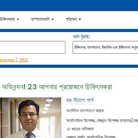
চিকিৎসকরা
হাস্পাতালগুলি
পরিষেবা
আমি খুঁজছি:
плодие / ЭКО
অভিনন্দন!
23
আপনার প্রয়োজনে চিকিৎসকরা
ডাঃ হিতেশ গার্গ
আর্টেমিস হাসপাতাল
ভারত
অর্থোপেডিক বিশেষজ্ঞ, মেরুদন্ড বিশেষজ্ঞ ডাক্তার/মেরুদ
১৪ বছরের অভিজ্ঞতা
মেরুদন্ড সার্জন, অর্থোপেডিক বিশেষজ্ঞ