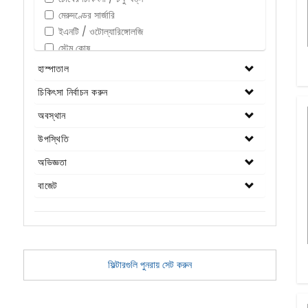
মেরুদণ্ডের সার্জারি
ইএনটি / ওটোল্যারিঙ্গোলজি
স্টেম কোষ
দন্তচিকিৎসা
হাস্পাতাল
কার্ডিওলজি
চিকিৎসা নির্বাচন করুন
স্ত্রীরোগবিজ্ঞান
রেনাল কেয়ার / ইউরোলজি
অবস্থান
আইভিএফ / বন্ধ্যাত্ব
উপস্থিতি
প্লাস্টিক-কসমেটিক
অভিজ্ঞতা
বেরিয়েট্রিক / স্থূলত্ব
গ্যাস্ট্রোএন্ট্রোলজি
বাজেট
ক্যান্সার কেয়ার
অর্থোপেডিক্স
অঙ্গ প্রতিস্থাপন
নিউরোসার্জারি
ফিল্টারগুলি পুনরায় সেট করুন