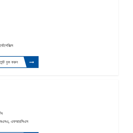
থোপেডিক্স
টমেন্ট বুক করুন
্টস
ইএমএসএ, এফআরসিএস