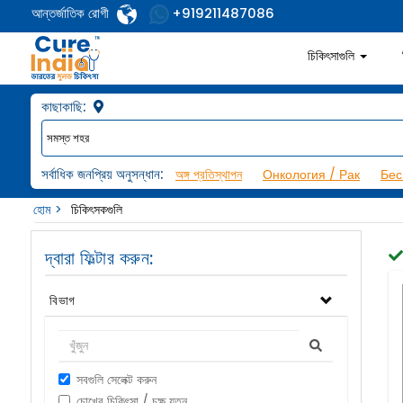
আন্তর্জাতিক রোগী
+919211487086
চিকিৎসাগুলি
কাছাকাছি:
সর্বাধিক জনপ্রিয় অনুসন্ধান:
অঙ্গ প্রতিস্থাপন
Онкология / Рак
Бес
হোম
চিকিৎসকগুলি
দ্বারা ফিল্টার করুন:
বিভাগ
সবগুলি সেলেক্ট করুন
চোখের চিকিৎসা / চক্ষু যত্ন