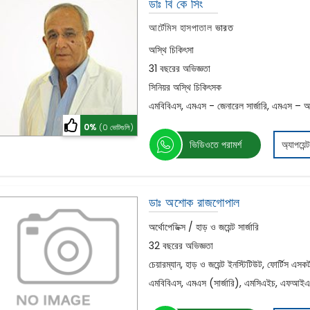
ডাঃ বি কে সিং
আর্টেমিস হাসপাতাল
ভারত
অস্থি চিকিৎসা
31 বছরের অভিজ্ঞতা
সিনিয়র অস্থি চিকিৎসক
এমবিবিএস, এমএস - জেনারেল সার্জারি, এমএস – অর্
0%
(0 ভোটগুলি)
ভিডিওতে পরামর্শ
অ্যাপয়েন্
ডাঃ অশোক রাজগোপাল
অর্থোপেডিক্স / হাড় ও জয়েন্ট সার্জারি
32 বছরের অভিজ্ঞতা
চেয়ারম্যান, হাড় ও জয়েন্ট ইনস্টিটিউট, ফোর্টিস এসকর
এমবিবিএস, এমএস (সার্জারি), এমসিএইচ, এফআ