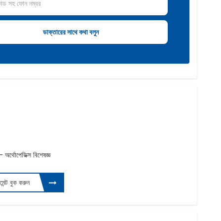
্থোপেডিক্স বিশেষজ্ঞ
টমেন্ট বুক করুন