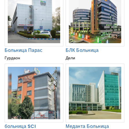
Больница Парас
БЛК Больница
Гурдаон
Дели
больница SCI
Меданта Больница