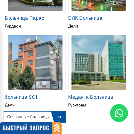
Больница Парас
БЛК Больница
Гурдаон
Дели
больница SCI
Меданта Больница
Дели
Гуруграм
Связанные больницы
Связанные Доктора