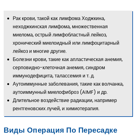
Рак крови, такой как
лимфома Ходжкина
,
неходжкинская лимфома,
множественная
миелома
,
острый лимфобластный лейкоз
,
хронический миелоидный или лимфоцитарный
лейкоз и многие другие.
Болезни крови, такие как апластическая анемия,
серповидно-клеточная анемия, синдром
иммунодефицита, талассемия и т. д.
Аутоиммунные заболевания, такие как волчанка,
аутоиммунный миелофиброз (AIMF) и др.
Длительное воздействие радиации, например
рентгеновских лучей, и химиотерапия.
Виды Операция По Пересадке