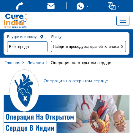
Позвольте нашим
x
медицинским специалистам
Togg
navig
связаться с вами
Внутри или вокруг:
Я ищу:
Главная
Лечения
Операция на открытом сердце
Операция на открытом сердце