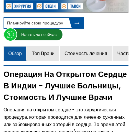
Планируйте свою процедуру
Начать чат сейчас
Обзор
Топ Врачи
Стоимость лечения
Часто
Операция На Открытом Сердце
В Индии - Лучшие Больницы,
Стоимость И Лучшие Врачи
Операция на открытом сердце - это хирургическая
процедура, которая проводится для лечения суженных
или заблокированных артерий в сердце. Во время этой
операции хирург делает надрез/разрез на груди и