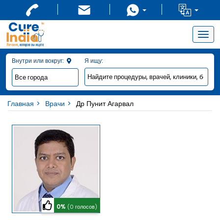
Togg
navig
Внутри или вокруг:
Я ищу:
Главная
Врачи
Др Пунит Агарвал
0%
(0 голосов)