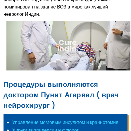
номинирован на звание ВОЗ в мире как лучший
невролог Индии.
Процедуры выполняются
доктором Пунит Агарвал ( врач
нейрохирург )
Управление мозговым инсультом и краниотомия
Хирургия эпилепсии и судорог