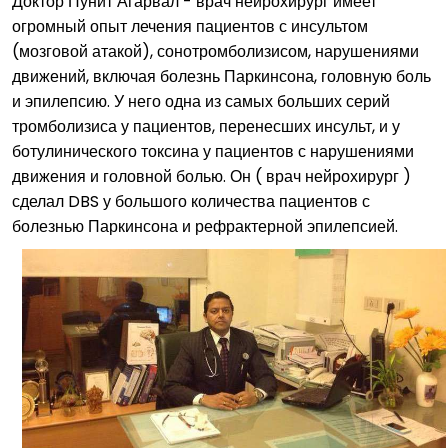
Доктор Пунит Агарвал - врач нейрохирург имеет
огромный опыт лечения пациентов с инсультом
(мозговой атакой), сонотромболизисом, нарушениями
движений, включая болезнь Паркинсона, головную боль
и эпилепсию. У него одна из самых больших серий
тромболизиса у пациентов, перенесших инсульт, и у
ботулинического токсина у пациентов с нарушениями
движения и головной болью. Он ( врач нейрохирург )
сделал DBS у большого количества пациентов с
болезнью Паркинсона и рефрактерной эпилепсией.