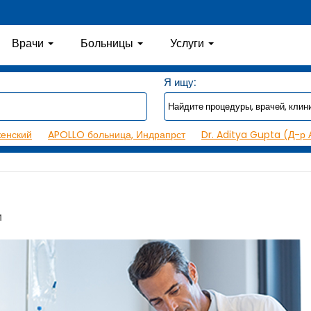
Врачи
Больницы
Услуги
Я ищу:
женский
APOLLO больница, Индрапрст
Dr. Aditya Gupta (Д-р 
и