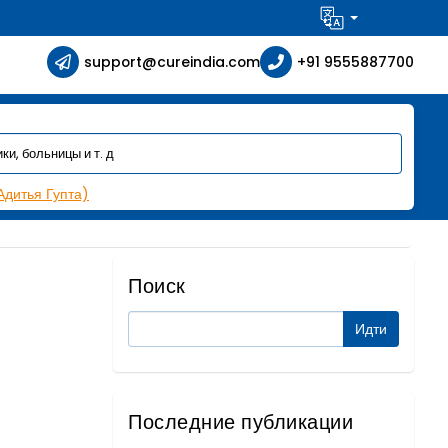
support@cureindia.com
+91 9555887700
Адитья Гупта)
Поиск
Последние публикации