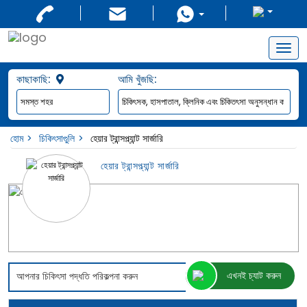
Togg
navig
কাছাকাছি:
আমি খুঁজছি:
হোম
চিকিৎসাগুুলি
হেয়ার ট্রান্সপ্ল্যান্ট সার্জারি
হেয়ার ট্রান্সপ্ল্যান্ট সার্জারি
এখনই চ্যাট করুন
আপনার চিকিৎসা পদ্ধতি পরিকল্পনা করুন