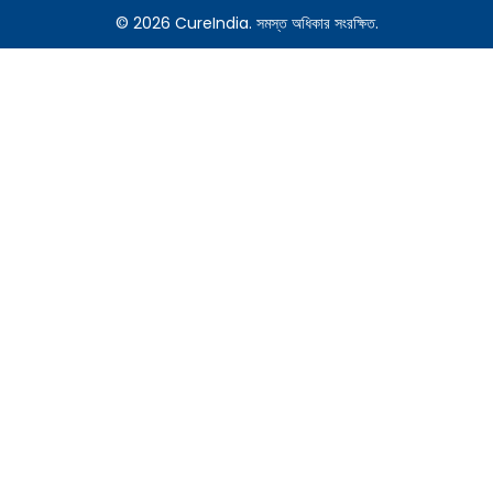
© 2026 CureIndia. সমস্ত অধিকার সংরক্ষিত.