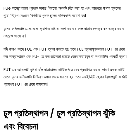
Fue অস্ত্রোপচারে প্রথমে মাথার পিছনের অংশটি চাঁচা করা হয় এবং তারপরে মাথার ত্বকের
পুরো স্ট্রিপ নেওয়ার বিপরীতে পৃথক চুলের ফলিকগুলি সরানো হয়।
চুলের ফলিকগুলি এলোমেলো ফ্যাশনে সরিয়ে ফেলা হয় যার ফলে দাতার ক্ষেত্রে কম ঘনত্ব হয় যা
নজরেও আসে না।
যদি কারও কাছে FUE এবং FUT তুলনা করতে হয়, তবে FUE তুলনামূলকভাবে FUT এর চেয়ে
কম আক্রমণাত্মক এবং FU- তে কম জটিলতা রয়েছে যেমন ক্ষতচিহ্ন বা অপারেটিভ পরবর্তী ব্যথা।
FUT এর আরেকটি সুবিধা হ'ল দাতাগুলির সাইটগুলিতে বেধ প্রভাবিত হয় না কারণ একক সাইট
থেকে চুলের ফলিকগুলি বিভিন্ন অঞ্চল থেকে সরানো হয়। তবে এফইউইউ হেয়ার ট্রান্সপ্ল্যান্ট সার্জারি
প্রায়শই FUT এর চেয়ে ব্যয়বহুল।
চুল প্রতিস্থাপন / চুল প্রতিস্থাপন ঝুঁকি
এবং বিবেচনা