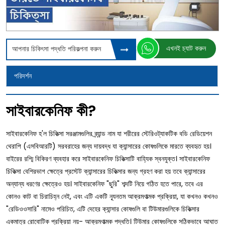
এখনই চ্যাট করুন
আপনার চিকিৎসা পদ্ধতি পরিকল্পনা করুন
পরিদর্শন
সাইবারকেনিফ কী?
সাইবারকেনিফ হ'ল চিকিত্সা সরঞ্জামগুলির ব্র্যান্ড নাম যা শরীরের স্টেরিওট্যাকটিক বডি রেডিয়েশন
থেরাপি (এসবিআরটি) সরবরাহের জন্য দায়বদ্ধ যা ক্যান্সারের কোষগুলিকে মারতে ব্যবহৃত হয়।
বাইরের রশ্মি বিকিরণ ব্যবহার করে সাইবারকেনিফ চিকিত্সাটি বাহ্যিক স্বনযুক্ত। সাইবারকেনিফ
চিকিত্সা বেশিরভাগ ক্ষেত্রে প্রস্টেট ক্যান্সারের চিকিত্সার জন্য গ্রহণ করা হয় তবে ক্যান্সারের
অন্যান্য ধরণের ক্ষেত্রেও হয়। সাইবারকেনিফ "ছুরি" শব্দটি নিয়ে গঠিত হতে পারে, তবে এর
কোনও কাট বা চিরাচিহ্ন নেই, এবং এটি একটি ন্যূনতম আক্রমণাত্মক প্রক্রিয়া, যা কখনও কখনও
"রেডিওওসারি" নামেও পরিচিত, এটি দেহের ক্যান্সার কোষগুলি বা টিউমারগুলিকে চিকিত্সার
একমাত্র রোবোটিক প্রক্রিয়া নয়- আক্রমণাত্মক পদ্ধতি। টিউমার কোষগুলিকে সঠিকভাবে আঘাত