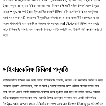
টুকরো ক্যান্সারের স্থানে বিকিরণ সরবরাহ করে। টমোথেরাপি শব্দটি গ্রীক উপসর্গ থেকে উদ্ভূত
হয়েছে - খুব, যার অর্থ টুকরো টুকরো। টমোথেরাপি চিকিত্সা সাইবারকেনিফ চিকিত্সার প্রযুক্তির
সাথে সমান কারণ এটি স্বাস্থ্যকর টিস্যুগুলিকে ক্ষতিগ্রস্থ না করে অক্ষম টিউমারগুলিতে আঘাত
করতে শক্তিশালী এবং সুনির্দিষ্ট রেডিয়েশন বিম ব্যবহার করে। টোমোথেরাপি চিকিত্সা শুরু হওয়ার
আগে টিউমারটির আকার এবং অবস্থান নির্ধারণে আইএমআরটি-তে ইনবিল্ট সিটি স্ক্যানিং সহায়তা
করে।
সাইবারকেনিফ চিকিত্সা পদ্ধতি
সাইবারকেনিফ চিকিত্সা শুরু করার আগে, টিউমারটির আকার, আকার এবং অবস্থান নির্ধারণের জন্য
চিকিত্সক প্রথমে এমআরআই, সিটি বা সিটি / পিইটি স্ক্যানের মতো পরীক্ষা চালিয়ে যাবেন। যার
পরে, আপনি একটি নির্দিষ্ট অবস্থানে টেবিলের উপর স্থাপন করা হবে। আপনাকে কোনও টেবিলে
সঠিক অবস্থানে স্থাপন করা হবে। আপনি নিজের অবস্থান নেওয়ার পরে, একটি কম্পিউটার-
নিয়ন্ত্রিত রোবট আপনার বসানো টেবিলটির চারপাশে চলবে এবং বিশেষত টিউমারযুক্ত সাইটগুলিতে