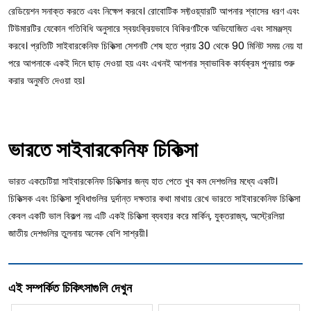
রেডিয়েশন সনাক্ত করতে এবং নিক্ষেপ করবে। রোবোটিক সফ্টওয়্যারটি আপনার শ্বাসের ধরণ এবং
টিউমারটির যেকোন গতিবিধি অনুসারে স্বয়ংক্রিয়ভাবে বিকিরণটিকে অভিযোজিত এবং সামঞ্জস্য
করবে। প্রতিটি সাইবারকেনিফ চিকিত্সা সেশনটি শেষ হতে প্রায় 30 থেকে 90 মিনিট সময় নেয় যা
পরে আপনাকে একই দিনে ছাড় দেওয়া হয় এবং এখনই আপনার স্বাভাবিক কার্যক্রম পুনরায় শুরু
করার অনুমতি দেওয়া হয়।
ভারতে সাইবারকেনিফ চিকিত্সা
ভারত একচেটিয়া সাইবারকেনিফ চিকিত্সার জন্য হাত পেতে খুব কম দেশগুলির মধ্যে একটি।
চিকিত্সক এবং চিকিত্সা সুবিধাগুলির দুর্দান্ত দক্ষতার কথা মাথায় রেখে ভারতে সাইবারকেনিফ চিকিত্সা
কেবল একটি ভাল বিকল্প নয় এটি একই চিকিত্সা ব্যবহার করে মার্কিন, যুক্তরাজ্য, অস্ট্রেলিয়া
জাতীয় দেশগুলির তুলনায় অনেক বেশি সাশ্রয়ী।
এই সম্পর্কিত চিকিৎসাগুলি দেখুন