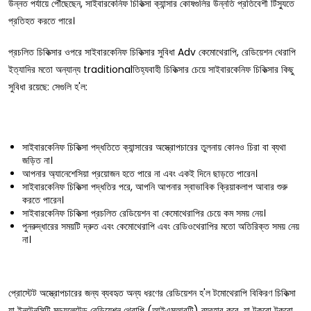
উন্নত পর্যায়ে পৌঁছেছেন, সাইবারকেনিফ চিকিত্সা ক্যান্সার কোষগুলির উন্নতি প্রতিবেশী টিস্যুতে
প্রতিহত করতে পারে।
প্রচলিত চিকিত্সার ওপরে সাইবারকেনিফ চিকিত্সার সুবিধা Adv কেমোথেরাপি, রেডিয়েশন থেরাপি
ইত্যাদির মতো অন্যান্য traditionalতিহ্যবাহী চিকিত্সার চেয়ে সাইবারকেনিফ চিকিত্সার কিছু
সুবিধা রয়েছে: সেগুলি হ'ল:
সাইবারকেনিফ চিকিত্সা পদ্ধতিতে ক্যান্সারের অস্ত্রোপচারের তুলনায় কোনও চিরা বা ব্যথা
জড়িত না।
আপনার অ্যানেশেসিয়া প্রয়োজন হতে পারে না এবং একই দিনে ছাড়তে পারেন।
সাইবারকেনিফ চিকিত্সা পদ্ধতির পরে, আপনি আপনার স্বাভাবিক ক্রিয়াকলাপ আবার শুরু
করতে পারেন।
সাইবারকেনিফ চিকিত্সা প্রচলিত রেডিয়েশন বা কেমোথেরাপির চেয়ে কম সময় নেয়।
পুনরুদ্ধারের সময়টি দ্রুত এবং কেমোথেরাপি এবং রেডিওথেরাপির মতো অতিরিক্ত সময় নেয়
না।
প্রোস্টেট অস্ত্রোপচারের জন্য ব্যবহৃত অন্য ধরণের রেডিয়েশন হ'ল টমোথেরাপি বিকিরণ চিকিত্সা
যা ইনটেনসিটি মড্যুলেটেড রেডিয়েশন থেরাপি (আইএমআরটি) ব্যবহার করে, যা টুকরো টুকরো