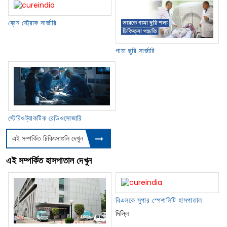
ব্রেন স্ট্রোক সার্জারি
গামা ছুরি সার্জারি
স্টেরিওট্যাকটিক রেডিওসোজারি
এই সম্পর্কিত চিকিৎসাগুলি দেখুন
এই সম্পর্কিত হাসপাতাল দেখুন
বিএলকে সুপার স্পেশালিটি হাসপাতাল
দিল্লি