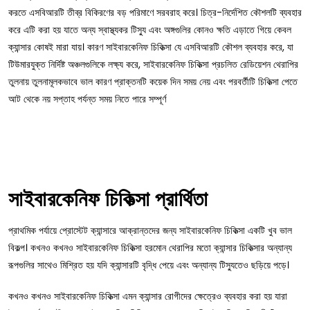
করতে এসবিআরটি তীব্র বিকিরণের বড় পরিমাণে সরবরাহ করে। চিত্র-নির্দেশিত কৌশলটি ব্যবহার
করে এটি করা হয় যাতে অন্য স্বাস্থ্যকর টিস্যু এবং অঙ্গগুলির কোনও ক্ষতি এড়াতে গিয়ে কেবল
ক্যান্সার কোষই মারা যায়। কারণ সাইবারকেনিফ চিকিত্সা যে এসবিআরটি কৌশল ব্যবহার করে, যা
টিউমারযুক্ত নির্দিষ্ট অঞ্চলগুলিকে লক্ষ্য করে, সাইবারকেনিফ চিকিত্সা প্রচলিত রেডিয়েশন থেরাপির
তুলনায় তুলনামূলকভাবে ভাল কারণ প্রাক্তনটি কয়েক দিন সময় নেয় এবং পরবর্তীটি চিকিত্সা পেতে
আট থেকে নয় সপ্তাহ পর্যন্ত সময় নিতে পারে সম্পূর্ণ
সাইবারকেনিফ চিকিত্সা প্রার্থিতা
প্রাথমিক পর্যায়ে প্রোস্টেট ক্যান্সারে আক্রান্তদের জন্য সাইবারকেনিফ চিকিত্সা একটি খুব ভাল
বিকল্প। কখনও কখনও সাইবারকেনিফ চিকিত্সা হরমোন থেরাপির মতো ক্যান্সার চিকিত্সার অন্যান্য
রূপগুলির সাথেও মিশ্রিত হয় যদি ক্যান্সারটি বৃদ্ধি পেয়ে এবং অন্যান্য টিস্যুতেও ছড়িয়ে পড়ে।
কখনও কখনও সাইবারকেনিফ চিকিত্সা এমন ক্যান্সার রোগীদের ক্ষেত্রেও ব্যবহার করা হয় যারা