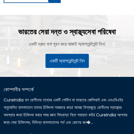
ভারতের সেরা দন্ত ও স্বাস্থ্যসেবা পরিষেবা
একটি দ্রুত ফর্ম পূরণ করে আজই অ্যাপয়েন্টমেন্ট নিন।
একটি অ্যাপয়েন্টমেন্ট নিন
কোম্পানীর সম্পর্কে
CureIndia হল রোগীদের তথ্যের একটি পোর্টাল যা ভারতের জেসিআই এবং এনএবিএইচ
অনুমোদিত হাসপাতালে তাদের চিকিৎসা সহজতর করে। আমরা বিশ্বজুড়ে রোগীদের স্বাস্থ্যের
অবস্থার জন্য চিকিৎসা করার সময় জ্ঞাত সিদ্ধান্ত নিতে সহায়তা করি। CureIndia আপনার
জন্য সেরা চিকিৎসক, বিভিন্ন হাসপাতালের শর্ত এবং রোগের জন�...